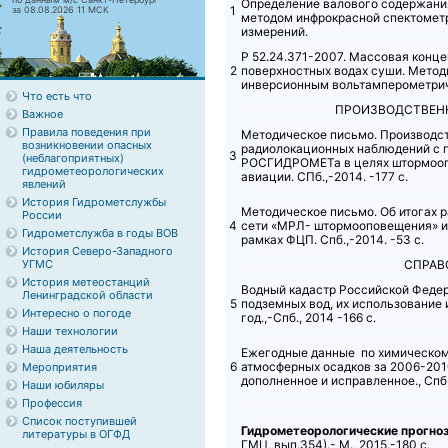
Определение валового содержания
1
за 08.08.2026 11 МСК
методом инфрокрасной спектомет
измерений.
Р 52.24.371-2007. Массовая конце
2
поверхностных водах суши. Метод
инверсионным вольтамперометри
Что есть что
ПРОИЗВОДСТВЕНН
Важное
Правила поведения при
Методическое письмо. Производс
возникновении опасных
радиолокационных наблюдений с 
3
(неблагоприятных)
РОСГИДРОМЕТа в целях штормооп
гидрометеорологических
авиации. СПб.,-2014. -177 с.
явлений
История Гидрометслужбы
Методическое письмо. Об итогах 
России
4
сети «МРЛ- штормооповещения» и
Гидрометслужба в годы ВОВ
рамках ФЦП. Спб.,-2014. -53 с.
История Северо-Западного
УГМС
СПРАВ
История метеостанций
Водный кадастр Российской Федер
Ленинградской области
5
подземных вод, их использование 
Интересно о погоде
год.,-Спб., 2014 -166 с.
Наши технологии
Наша деятельность
Ежегодные данные по химическом
6
атмосферных осадков за 2006-2010
Мероприятия
дополненное и исправленное., Спб.,
Наши юбиляры
Профессия
Список поступившей
Гидрометеорологические прогно
литературы в ОГФД
ГМЦ, вып.354).- М., 2015.-180 с.