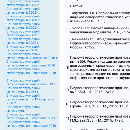
Список поступившей
литературы в 2026 г.
Статьи:
Список поступившей
литературы в 2025 г.
-Абузяров З.К. Совместный анализ
Список поступившей
индекса североатлантического ко
литературы в 2024 г.
7
изменчивости.- С.5.;
Список поступившей
литературы в 2023 г.
-Попов С.К. Расчет наводнений в
Список поступившей
бароклинной модели BALT-P., -С.9
литературы в 2022 г.
Список поступившей
-Лежнева Н.Г. Объединенная база
литературы в 2021 г.
гидрометеорологических данных п
Список поступившей
России.-С.155.
литературы в 2020 г.
Список поступившей
Гидрометеорологические прогноз
литературы в IV квартале 2019 г.
вып.355), Рекомендации по оценк
Список поступившей
литературы в III квартале 2019 г.
долгосрочных, среднесрочных и к
8
Список поступившей
характеристик речного стока и пр
литературы во II квартале 2019
также рекомендации по построени
г.
эффективности прогнозов, выпуска
Список поступившей
литературы в I квартале 2019 г.
Гидрометеорологические прогнозы
Список поступившей
9
литературы в 2018 г.
вып.356).- М., 2015.-247 с.
Список поступившей
литературы в III и IV кварталах
Гидрометеорологические прогнозы
2017 г.
10
(Труды ГМЦ, 357).- М., 2015.-175 с.
Список поступившей
литературы
Список поступившей
Гидрометеорологические прогнозы
литературы в III квартале 2016 г.
11
ГМЦ, вып.358).- М., 2015.-172 с.
Список поступившей
литературы во II квартале 2016
г.