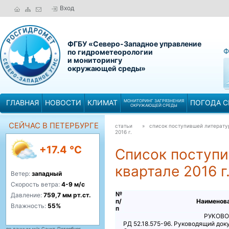
Вход
ФГБУ «Северо-Западное управление
Ф
по гидрометеорологии
и мониторингу
окружающей среды»
ГЛАВНАЯ
НОВОСТИ
КЛИМАТ
МОНИТОРИНГ ЗАГРЯЗНЕНИЯ
ПОГОДА С
ОКРУЖАЮЩЕЙ СРЕДЫ
СЕЙЧАС В ПЕТЕРБУРГЕ
статьи
» список поступившей литерат
2016 г.
+17.4 °C
Список поступи
квартале 2016 г
Ветер:
западный
Скорость ветра:
4-9 м/с
№
Давление:
759,7 мм рт.ст.
п/
Наименова
Влажность:
55%
п
РУКОВ
РД 52.18.575-96. Руководящий док
по данным м/с Санкт-Петербург