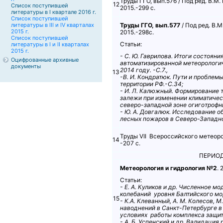
Труды ГГО, вып.576 / Под ред. В.М.
12
Список поступившей
2015.-299 с.
литературы в I квартале 2016 г.
Список поступившей
литературы в III и IV кварталах
Труды ГГО, вып.577
/ Под ред. В.
2015 г.
2015.-298с.
Список поступившей
Статьи:
литературы в I и II кварталах
2015 г.
- С. Ю. Гаврилова. Итоги состоян
Оцифрованные архивные
автоматизированной метеорологич
документы
2014 году. -С.7.,
13
-В. И. Кондратюк. Пути и проблем
территории РФ.-С.34;
- И. Л. Калюжный. Формирование 
залежи при изменении климатическ
северо-западной зоне огиготрофны
- Ю. А. Довгалюк. Исследование 
лесных пожаров в Северо-Западном
Труды VII Всероссийского метеоро
14
-207 с.
ПЕРИО
Метеорология и гидрология №2
. 
Статьи:
- Е. А. Куликов и др. Численное 
колебаний уровня Балтийского мор
15
- К.А. Клеванный, А. М. Колесов, 
наводнений в Санкт-Петербурге в
условиях работы комплекса защит
- А. Б. Успенский и др. Валидация