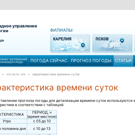
адное управление
ФИЛИАЛЫ:
огии
ы»
ОРИНГ ЗАГРЯЗНЕНИЯ
ПОГОДА СЕЙЧАС
ПРОГНОЗ ПОГОДЫ
СТАТЬИ
РУЖАЮЩЕЙ СРЕДЫ
» что есть что »
характеристика времени суток
рактеристика времени суток
тавлении прогноза погоды для детализации времени суток используются 
ристики в соответствии с таблицей.
ПЕРИОД, ч
КТЕРИСТИКА
(время местное)
Утро
с 05 до 10
 половина дня
с 10 до 13