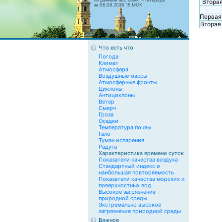
Вторая
за 06.08.2026 15 МСК
Первая
Вторая
Что есть что
Погода
Климат
Атмосфера
Воздушные массы
Атмосферные фронты
Циклоны
Антициклоны
Ветер
Смерч
Гроза
Осадки
Температура почвы
Гало
Туман испарения
Радуга
Характеристика времени суток
Показатели качества воздуха
Стандартный индекс и
наибольшая повторяемость
Показатели качества морских и
поверхностных вод
Высокое загрязнение
природной среды
Экстремально высокое
загрязнение природной среды
Важное