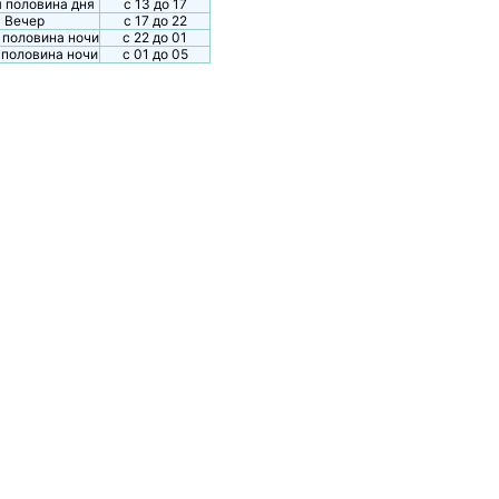
 половина дня
с 13 до 17
Вечер
с 17 до 22
 половина ночи
с 22 до 01
 половина ночи
с 01 до 05