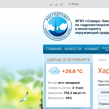
Вход
ФГБУ «Северо-Зап
по гидрометеорол
и мониторингу
окружающей сред
ГЛАВНАЯ
НОВОСТИ
КЛИМАТ
МОНИТ
ОК
СЕЙЧАС В ПЕТЕРБУРГЕ
статьи
Ха
+26.6 °C
При сос
Ветер:
юго-западный
характе
Скорость ветра:
2-4 м/с
ХАРА
Давление:
756,2 мм рт.ст.
Влажность:
58%
Первая
по данным м/с Санкт-Петербург