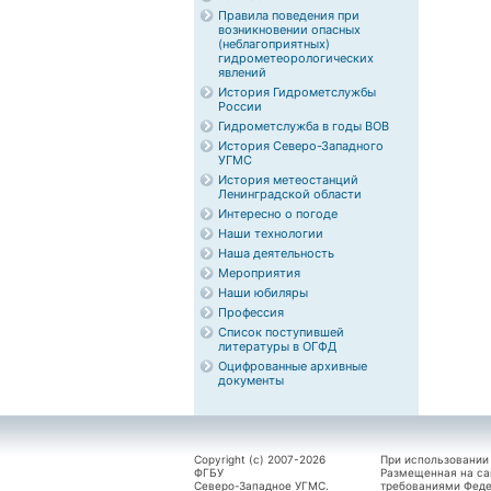
Правила поведения при
возникновении опасных
(неблагоприятных)
гидрометеорологических
явлений
История Гидрометслужбы
России
Гидрометслужба в годы ВОВ
История Северо-Западного
УГМС
История метеостанций
Ленинградской области
Интересно о погоде
Наши технологии
Наша деятельность
Мероприятия
Наши юбиляры
Профессия
Список поступившей
литературы в ОГФД
Оцифрованные архивные
документы
Copyright (c) 2007-2026
При использовании
ФГБУ
Размещенная на са
Северо-Западное УГМС.
требованиями Феде