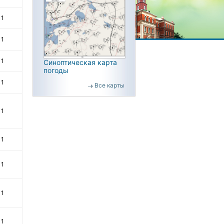
1
1
1
Синоптическая карта
погоды
1
Все карты
1
1
1
1
1