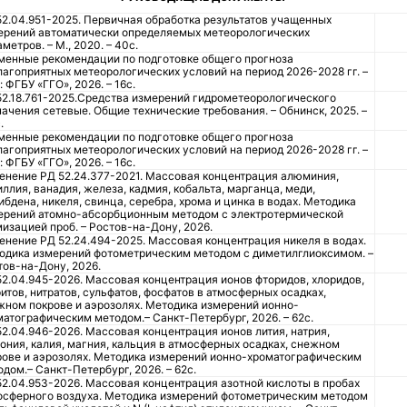
52.04.951-2025. Первичная обработка результатов учащенных
ерений автоматически определяемых метеорологических
метров. – М., 2020. – 40с.
менные рекомендации по подготовке общего прогноза
лагоприятных метеорологических условий на период 2026-2028 гг. –
 ФГБУ «ГГО», 2026. – 16с.
52.18.761-2025.Средства измерений гидрометеорологического
начения сетевые. Общие технические требования. – Обнинск, 2025. –
.
менные рекомендации по подготовке общего прогноза
лагоприятных метеорологических условий на период 2026-2028 гг. –
 ФГБУ «ГГО», 2026. – 16с.
енение РД 52.24.377-2021. Массовая концентрация алюминия,
ллия, ванадия, железа, кадмия, кобальта, марганца, меди,
бдена, никеля, свинца, серебра, хрома и цинка в водах. Методика
ерений атомно-абсорбционным методом с электротермической
мизацией проб. – Ростов-на-Дону, 2026.
енение РД 52.24.494-2025. Массовая концентрация никеля в водах.
одика измерений фотометрическим методом с диметилглиоксимом. –
тов-на-Дону, 2026.
52.04.945-2026. Массовая концентрация ионов фторидов, хлоридов,
итов, нитратов, сульфатов, фосфатов в атмосферных осадках,
жном покрове и аэрозолях. Методика измерений ионно-
матографическим методом.– Санкт-Петербург, 2026. – 62с.
52.04.946-2026. Массовая концентрация ионов лития, натрия,
ония, калия, магния, кальция в атмосферных осадках, снежном
рове и аэрозолях. Методика измерений ионно-хроматографическим
дом.– Санкт-Петербург, 2026. – 62с.
52.04.953-2026. Массовая концентрация азотной кислоты в пробах
осферного воздуха. Методика измерений фотометрическим методом