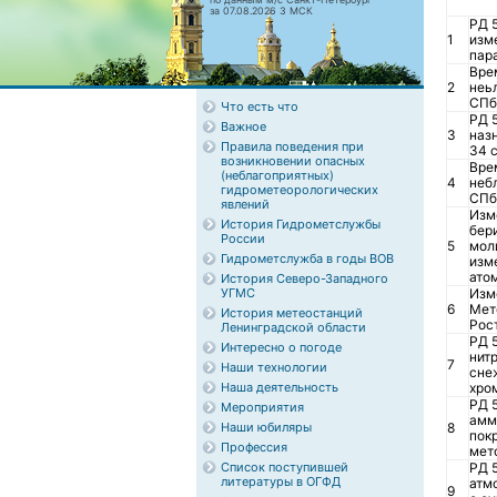
за 07.08.2026 3 МСК
РД 
1
изм
пара
Вре
2
неь
СПб:
Что есть что
РД 
Важное
3
наз
Правила поведения при
34 с
возникновении опасных
Вре
(неблагоприятных)
4
неб
гидрометеорологических
СПб:
явлений
Изм
История Гидрометслужбы
бери
России
5
моли
Гидрометслужба в годы ВОВ
изм
ато
История Северо-Западного
УГМС
Изм
6
Мет
История метеостанций
Рос
Ленинградской области
РД 
Интересно о погоде
нитр
7
Наши технологии
сне
Наша деятельность
хро
РД 
Мероприятия
амм
Наши юбиляры
8
пок
Профессия
мето
Список поступившей
РД 
литературы в ОГФД
атм
9