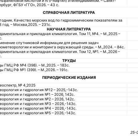
ульфаниловой кислотой и N (I-нафтил) этилендиамином. – Санкт-
рбург, ФГБУ «ГГО», 2026. – 43 с.
СПРАВОЧНАЯ ЛИТЕРАТУРА
годник. Качество морских вод по гидрохимическим показателям за
 год. – Москва,2025. – 231с.
НАУЧНАЯ ЛИТЕРАТУРА
даментальная и прикладная климатология. Том 11, №4. – М.,2025 –
с.
менение спутниковой информации для решения задач
рометеорологии и мониторинга окружающей среды. – М.,2024. – 84с.
даментальная и прикладная климатология. Том 12, №1. – М.,2026 –
.
ТРУДЫ
ы ГМЦ РФ №4 (398). – М.,2025. – 183с.
ы ГМЦ РФ №1 (399). – М.,2026. – 191с.
ПЕРИОДИЧЕСКИЕ ИЗДАНИЯ
еоспектр, № 4,2025
еорология и гидрология №12 – 2025,-143с.
еорология и гидрология №1 – 2026, 142с.
еорология и гидрология №2 – 2026, 142с.
еорология и гидрология №3 – 2026,-143с.
еорология и гидрология №4 – 2026,-143с.
еорология и гидрология №5 – 2026,-143с.
25-