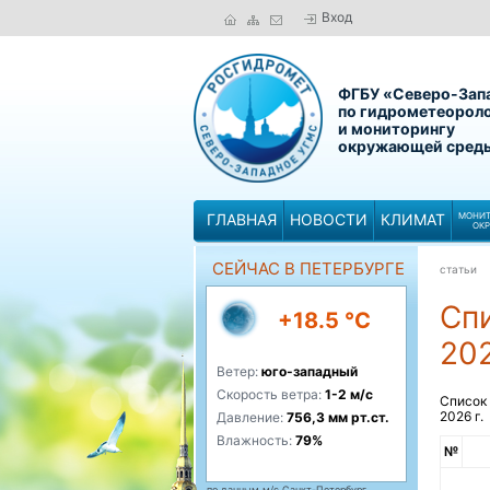
Вход
ФГБУ «Северо-Зап
по гидрометеорол
и мониторингу
окружающей сред
ГЛАВНАЯ
НОВОСТИ
КЛИМАТ
МОНИТ
ОК
СЕЙЧАС В ПЕТЕРБУРГЕ
статьи
Сп
+18.5 °C
202
Ветер:
юго-западный
Скорость ветра:
1-2 м/с
Список 
2026 г.
Давление:
756,3 мм рт.ст.
Влажность:
79%
№
по данным м/с Санкт-Петербург