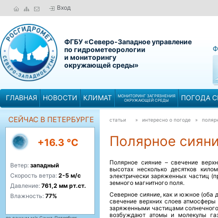
Вход
ФГБУ «Северо-Западное управление
Ф
по гидрометеорологии
и мониторингу
окружающей среды»
ГЛАВНАЯ
НОВОСТИ
КЛИМАТ
МОНИТОРИНГ ЗАГРЯЗНЕНИЯ
ПОГОДА С
ОКРУЖАЮЩЕЙ СРЕДЫ
СЕЙЧАС В ПЕТЕРБУРГЕ
статьи
» интересно о погоде »
полярн
Полярное сияние
+16.3 °C
Полярное сияние – свечение верх
Ветер:
западный
высотах несколько десятков кило
Скорость ветра:
2-5 м/с
электрически заряженных частиц (п
земного магнитного поля.
Давление:
761,2 мм рт.ст.
Северное сияние, как и южное (оба
Влажность:
77%
свечение верхних слоев атмосферы 
заряженными частицами солнечного
возбуждают атомы и молекулы газ
по данным м/с Санкт-Петербург