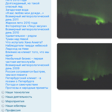
Лето 2013 года
Долгожданный, но такой
опасный лед
Загадочная вода
«Я вас люблю мои дожди...»
Всемирный метеорологический
день 2011
Жаркое лето 2010 года
Фоторепортаж «Лицо засухи»
Всемирный метеорологический
день 2010
Удивительное – рядом
Туман над Невой
Что испугало Хана Ахмата?
Наблюдатели тверди небесной
Ледоход на Неве
Влияние на климат того, что мы
едим
Необычный бизнес – первая
частная метеослужба
Всемирный метеорологический
день 2009
Россия согревается быстрее,
чем вся планета
Петербургский климат - в
поэзии о Петербурге
Погода и самочувствие
Прогнозы и народные приметы
Наши технологии
Наша деятельность
Мероприятия
Наши юбиляры
Профессия