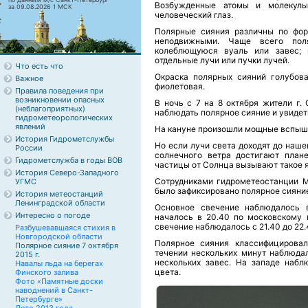
Возбужденные атомы и молекулы
за 09.08.2026 1 МСК
человеческий глаз.
Полярные сияния различны по фор
неподвижными. Чаще всего пол
колеблющуюся вуаль или завес; м
отдельные лучи или пучки лучей.
Что есть что
Окраска полярных сияний голубова
Важное
фиолетовая.
Правила поведения при
возникновении опасных
В ночь с 7 на 8 октября жители г.
(неблагоприятных)
наблюдать полярное сияние и увидет
гидрометеорологических
явлений
На кануне произошли мощные вспышк
История Гидрометслужбы
Но если лучи света доходят до наш
России
солнечного ветра достигают план
Гидрометслужба в годы ВОВ
частицы от Солнца вызывают такое я
История Северо-Западного
Сотрудниками гидрометеостанции МГ
УГМС
было зафиксировано полярное сияни
История метеостанций
Ленинградской области
Основное свечение наблюдалось в
Интересно о погоде
началось в 20.40 по московскому 
свечение наблюдалось с 21.40 до 22.
Разбушевавшаяся стихия в
Новгородской области
Полярное сияния классифицировал
Полярное сияние 7 октября
течении нескольких минут наблюдал
2015 г.
нескольких завес. На западе набл
Навалы льда на берегах
цвета.
Финского залива
Фото «Памятные доски
наводнений в Санкт-
Петербурге»