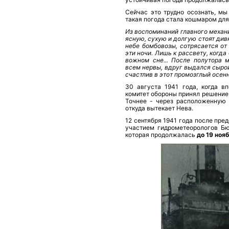
Сейчас это трудно осознать, мы
такая погода стала кошмаром для
Из воспоминаний главного ме­хани
ясную, сухую и долгую стоят дивн
небе бомбовозы, сотрясается от
эти ночи. Лишь к рассвету, когда
вожном сне... После полутора 
всем нервы, вдруг выдался сыро
счастлив в этот про­мозглый осенн
30 августа 1941 года, когда вп
комитет обороны принял решение 
Точнее - че­рез расположенную
откуда вытекает Нева.
12 сентября 1941 года после пре
участием гидрометеорологов Бю
которая продолжалась
до 19 ноя