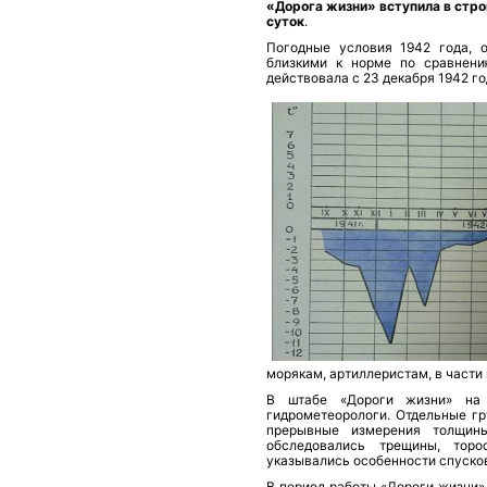
«Дорога жиз­ни» вступила в стро
суток
.
Погодные условия 1942 года, о
близкими к норме по сравнен
действовала с 23 де­кабря 1942 го
морякам, артиллеристам, в части
В штабе «Дороги жизни» на 
гидрометеорологи. От­дельные г
прерывные измерения толщины
обследовались трещины, торо
указывались особенности спус­ков
В период работы «Дороги жизни