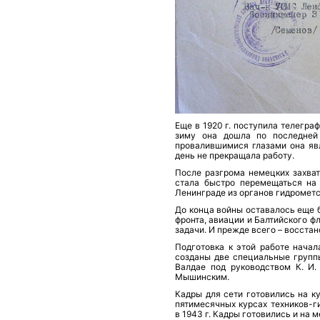
Еще в 1920 г. поступила телегра
зиму она дошла по последней
провалившимися глазами она яв
день не прекращала работу.
После разгрома немецких захват
стала быстро перемещаться на 
Ленинграде из ор­ганов гидроме
До конца войны оставалось еще 
фронта, авиации и Балтийского ф
задачи. И прежде всего – восста
Подготовка к этой работе нача
созданы две специальные группы
Валдае под руководством К. И. 
Мышинским.
Кадры для сети готовились на ку
пятимесячных курсах техников-г
в 1943 г. Кадры готовились и на 