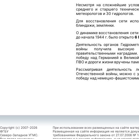
Несмотря на сложнейшие услови
среднего и старшего техническ
метеорологов и 30 гидрологов.
Для восстановления сети исп
блиндажи, землянки.
О динамике восстановления сети 
до начала 1944 г. было открыто
6
Деятельность органов Гидромет
войны получила высокую 
правительственными наградами.
победу над Гер­манией в Велико
ПВО и дороги жизни вручены памя
Рассматривая деятельность л
Отечественной войны, можно с у
победу над немецко-фа­шистскими
Copyright (c) 2007-2026
При использовании всех размещенных на сайте мате
ФГБУ
Размещенная на сайте информация не является доку
Северо-Западное УГМС.
требованиями Федерального закона от 27.07.2006 №
Все права защищены.
технологиях и о защите информации», и не может исп