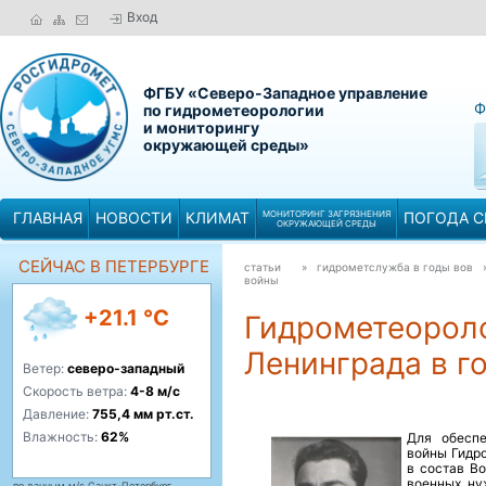
Вход
ФГБУ «Северо-Западное управление
Ф
по гидрометеорологии
и мониторингу
окружающей среды»
ГЛАВНАЯ
НОВОСТИ
КЛИМАТ
МОНИТОРИНГ ЗАГРЯЗНЕНИЯ
ПОГОДА С
ОКРУЖАЮЩЕЙ СРЕДЫ
СЕЙЧАС В ПЕТЕРБУРГЕ
статьи
» гидрометслужба в годы вов
войны
+21.1 °C
Гидрометеорол
Ленинграда в г
Ветер:
северо-западный
Скорость ветра:
4-8 м/с
Давление:
755,4 мм рт.ст.
Влажность:
62%
Для об
есп
войны Гидр
в состав В
военных ну
по данным м/с Санкт-Петербург