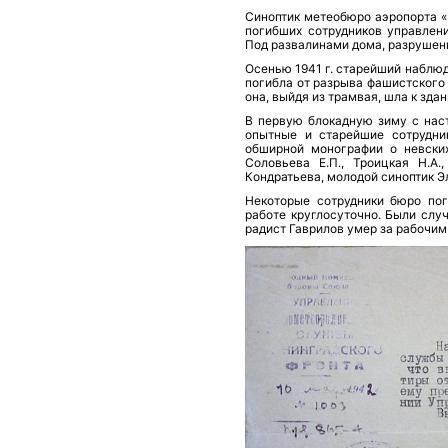
Синоптик метеобюро аэропорта «
погибших сотрудников управлени
Под развалинами дома, разрушен
Осенью 1941 г. старейший наблю
погибла от разрыва фашистского с
она, выйдя из трамвая, шла к зд
В первую блокадную зиму с нас
опытные и старейшие сотрудник
обширной монографии о невских
Соловьева Е.П., Троицкая Н.А.
Кондратьева, молодой синоптик Эл
Некоторые сотрудники бюро пог
работе круглосуточно. Были слу
радист Гаврилов умер за рабочим