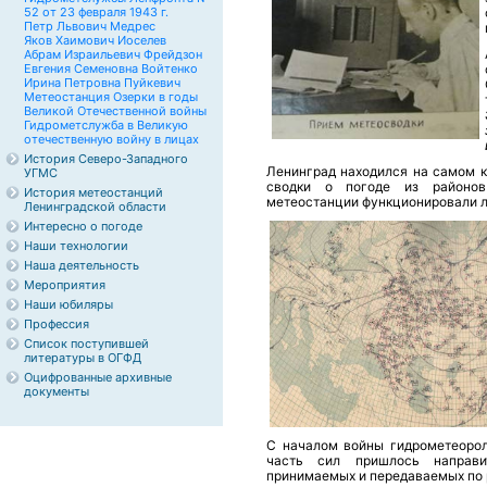
52 от 23 февраля 1943 г.
Петр Львович Медрес
Яков Хаимович Иоселев
Абрам Израильевич Фрейдзон
Евгения Семеновна Войтенко
Ирина Петровна Пуйкевич
Метеостанция Озерки в годы
Великой Отечественной войны
Гидрометслужба в Великую
отечественную войну в лицах
История Северо-Западного
Ленинград находился на самом к
УГМС
сводки о погоде из районов 
История метеостанций
метеостанции функционировали л
Ленинградской области
Интересно о погоде
Наши технологии
Наша деятельность
Мероприятия
Наши юбиляры
Профессия
Список поступившей
литературы в ОГФД
Оцифрованные архивные
документы
С началом войны гидрометеорол
часть сил пришлось направи
принимаемых и передаваемых по 