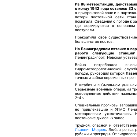
Из 88 ме­теостанций, действов
к концу 1942 года осталось 33 
в прифронтовой зоне и в партиза
потери постоянной сети стан
помогала. Сведения о погоде к за
где формируются в основном 
поступали.
Прекратили свое существование
большинство постов.
На Ленинградском пятачке в пе
работу следующие станции
Ленинград-порт, Невская устьева
Война потребовала высоч
гидрометеорологической служ
погоды, руководил которой
Павел
точных и заблаговремен­ных прогн
В штабах и в Смольном дни начи
Серьезные военные операции тре
повседневные действия наземных
2-4 ч.
Специальные про­гнозы запрашив
но привлекавшие и УГМС Ленин
метеорологам ужесточались. 
постановке дымовых завес.
Трудной, опасной и ответствен
Львович Медрес
. Любая речка, 
рубежи и преграды. От гид­ролого