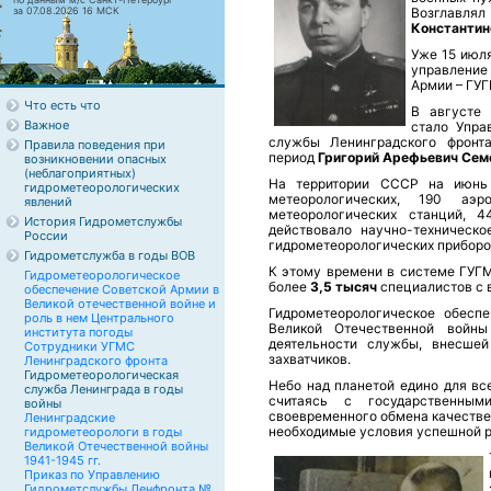
за 07.08.2026 16 МСК
Возглавля
Константин
Уже 15 июля
управлен
Армии – ГУ
Что есть что
В августе
Важное
стало Упра
службы Ленинградского фронта
Правила поведения при
период
Григорий Арефьевич Сем
возникновении опасных
(неблагоприятных)
На территории СССР на июнь 
гидрометеорологических
метеорологических, 190 аэр
явлений
метеорологических станций, 
История Гидрометслужбы
действовало научно-техническо
России
гидрометеорологических приборов
Гидрометслужба в годы ВОВ
К этому времени в системе ГУГ
Гидрометеорологическое
более
3,5 тысяч
специалистов с 
обеспечение Советской Армии в
Великой отечественной войне и
Гидрометеорологическое обесп
роль в нем Центрального
Великой Отечественной войны
института погоды
деятельности службы, внесше
Сотрудники УГМС
захватчиков.
Ленинградского фронта
Гидрометеорологическая
Небо над планетой едино для вс
служба Ленинграда в годы
счи­таясь с государственны
войны
своевременного обмена качестве
Ленинградские
необходимые условия успеш­ной 
гидрометеорологи в годы
Великой Отечественной войны
1941-1945 гг.
Приказ по Управлению
Гидрометслужбы Ленфронта №