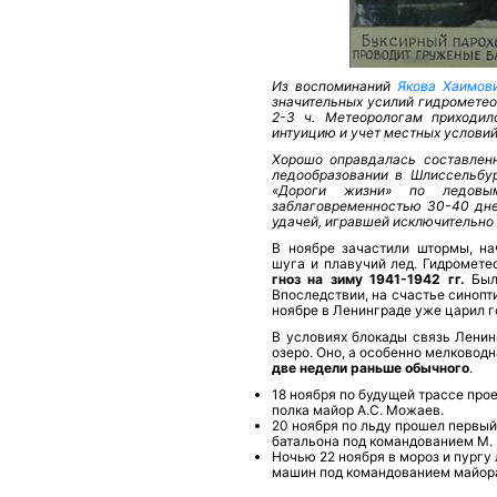
Из воспоминаний
Якова Хаимов
значительных усилий гидрометео
2-3 ч. Метеорологам приходило
интуицию и учет местных условий
Хорошо оправдалась составлен
ледообразовании в Шлиссельбур
«Дороги жизни» по ледовы
заблаговременностью 30-40 дне
удачей, игравшей исключительно
В ноябре зачастили штормы, на
шуга и плавучий лед. Гидромет
гноз на зиму 1941-1942 гг.
Был 
Впоследствии, на счастье синопти
ноябре в Ленинграде уже царил г
В условиях блокады связь Ленин
озеро. Оно, а особенно мелковод
две недели раньше обычного
.
18 ноября по будущей трассе про
полка майор А.С. Можаев.
20 ноября по льду прошел первый
батальона под командованием М.
Ночью 22 ноября в мороз и пургу
машин под командованием майора