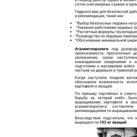
сотни снегомерных съемок и пром
Гидрологами для безопасной рабо
и рекомендации, такие как:
"Выбор безопасных ледовых нагру
"Указания работникам ледовых тр
"Расчетные формулы грузоподъе
"Руковод­ство по ледовым перепр
"Обоснование минимальной ши­рин
Агрометеорологи
под руководс
проезжаемость проселочных до
увлажнение, сроки наступ­ле
командова­ние сведениями о з
подготовки к маскировке войск
листьев на деревьях и травяной р
Когда наступила поздняя весн
обосновали возмож­ность испо
картофеля и овощей.
По призыву партийных и советс
борьбу за «второй хлеб». Был
выращиванию картофе­ля и ов
агрометеорологи составляли
рекомендациями по выращиванию
Впоследствии подсчитали, что
выращено по
132 кг овощей
.