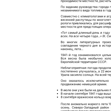
проходимости местности, расчеты
По заданию руководства города 
незаменимого вида топлива в год
Совместно с климатологами и аг
весенней распутицы по многолет
рологи привлекались для расшиф
местности для предстоящих опер
«Тот самый длинный день в году
всех. На все четыре года...» (К. С
Во многих литературных прои
совпадение черного дня в исто
наконец, лета...
1941-й год ознаменовался целым
Вся весна была необычно холо
Европейской тер­ритории СССР.
Неблагоприятная по­года продолж
постепенно улучшалась, а 22 июня
Урала засияло солнце. На всей те
Оно оказалось исключительно
продвижению немецкой армии.
В июле они уже были на дальних 
В начале сентября 1941 года выш
8 сентября вражеское кольцо вок
После аномально жаркого лета 194
осень. Северо-Западный район 
устойчивая по­года продолжалась