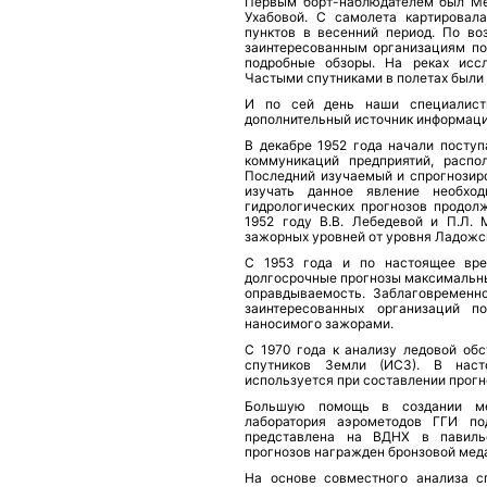
Первым борт-наблюдателем был Ме
Ухабовой. С самолета картировал
пунктов в весенний период. По во
заинтересованным организациям по 
подробные обзоры. На реках иссл
Частыми спутниками в полетах были 
И по сей день наши специалист
дополнительный источник информаци
В декабре 1952 года начали посту
коммуникаций предприятий, распо
Последний изучаемый и спрогнозиро
изучать данное явление необх
гидрологических прогнозов продол
1952 году В.В. Лебедевой и П.Л.
зажорных уровней от уровня Ладожск
С 1953 года и по настоящее вре
долгосрочные прогнозы максимальн
оправдываемость. Заблаговременн
заинтересованных организаций 
наносимого зажорами.
С 1970 года к анализу ледовой обс
спутников Земли (ИСЗ). В нас
используется при составлении прог
Большую помощь в создании ме
лаборатория аэрометодов ГГИ по
представлена на ВДНХ в павильо
прогнозов награжден бронзовой мед
На основе совместного анализа с