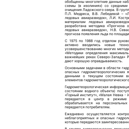
обобщенны многолетние данные на
схемы (в изолиниях) со средними
очищения Ладожского озера. В груп
П.Л. Медреса, В.В. Лебедевой – 
ледовых авиаразведок», Л.И. Кос
материалам ледовых авиаразведо
разработана методика «Прогноза 
ледовых авиаразведок», Н.В. Сева
прогноза появления льда по площади
С 1975 по 1988 год отделом руков
активно вводились новые техн
усовершенствованию многих методик
«Методики определения максималь
важнейших реках Северо-Запада» Р.
дают хорошую оправдываемость.
Основными задачами в области гид
опасных гидрометеорологических я
данными о текущем состоянии в
элементов гидрометеорологического
Гидрометеорологическая информация
состоянии водного объекта) посту
«Горный институт», «Малая Невка - 
передается в центр в режиме 
обрабатывается на персональных
передается потребителям.
Ежедневно осуществляется контр
неблагоприятных и опасных гидрол
которые передаются заинтересованн
В группе гидрологических прогно