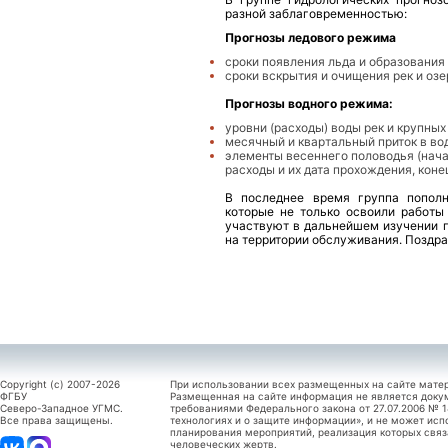
разной заблаговременностью:
Прогнозы ледового режима
cроки появления льда и образования 
cроки вскрытия и очищения рек и озе
Прогнозы водного режима:
уровни (расходы) воды рек и крупных
месячный и квартальный приток в в
элементы весеннего половодья (нач
расходы и их дата прохождения, коне
В последнее время группа пополн
которые не только освоили работы
участвуют в дальнейшем изучении п
на территории обслуживания. Поздр
Copyright (c) 2007-2026
При использовании всех размещенных на сайте мате
ФГБУ
Размещенная на сайте информация не является доку
Северо-Западное УГМС.
требованиями Федерального закона от 27.07.2006 №
Все права защищены.
технологиях и о защите информации», и не может исп
планирования мероприятий, реализация которых связ
человеческих жертв.