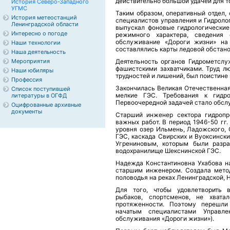
действительно большой удачей для т
История Северо-Западного
УГМС
Таким образом, оперативный отдел,
История метеостанций
специалистов управления и Гидролог
Ленинградской области
выпускал фоновые гидрологические
Интересно о погоде
режимного характера, сведения 
обслуживание «Дороги жизни» на 
Наши технологии
составлялись карты ледовой обстано
Наша деятельность
Мероприятия
Деятельность органов Гидрометслу
фашистскими захватчиками. Труд лю
Наши юбиляры
трудностей и лишений, был поистине
Профессия
Закончилась Великая Отечественная
Список поступившей
мелкие ГЭС. Требования к гидро
литературы в ОГФД
Первоочередной задачей стало обсл
Оцифрованные архивные
документы
Старший инженер сектора гидропр
важных работ. В период 1946-50 гг
уровня озер Ильмень, Ладожского, 
ГЭС, каскада Свирских и Вуоксинск
Угрениновым, которым были разра
водохранилище Шекснинской ГЭС.
Надежда Константиновна Ухабова на
старшим инженером. Создала мето
половодья на реках Ленинградской, 
Для того, чтобы удовлетворить в
рыбаков, спортсменов, не хват
протяженности. Поэтому перешли
начатым специалистами Управле
обслуживания «Дороги жизни»).