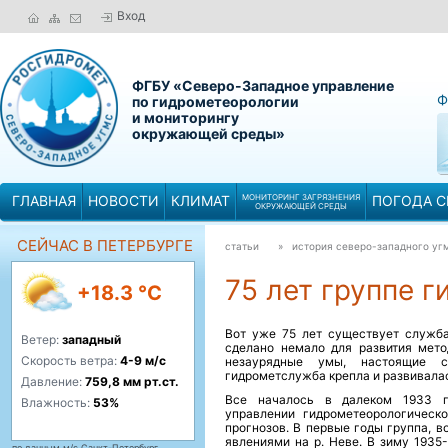
Вход
ФГБУ «Северо-Западное управление
Ф
по гидрометеорологии
и мониторингу
окружающей среды»
ГЛАВНАЯ
НОВОСТИ
КЛИМАТ
МОНИТОРИНГ ЗАГРЯЗНЕНИЯ
ПОГОДА С
ОКРУЖАЮЩЕЙ СРЕДЫ
СЕЙЧАС В ПЕТЕРБУРГЕ
статьи
» история северо-западного 
75 лет группе 
+18.3 °C
Вот уже 75 лет существует служба
Ветер:
западный
сделано немало для развития мето
Скорость ветра:
4-9 м/с
незаурядные умы, настоящие с
гидрометслужба крепла и развивала
Давление:
759,8 мм рт.ст.
Все началось в далеком 1933 го
Влажность:
53%
управлении гидрометеорологическ
прогнозов. В первые годы группа, 
явлениями на р. Неве. В зиму 1935
по данным м/с Санкт-Петербург