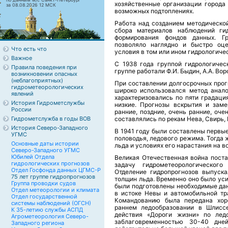
хозяйственные организации города
за 08.08.2026 12 МСК
возможных подтоплениях.
Работа над созданием методической
сбора материалов наблюдений гид
формирования фондов данных. Гр
позволяло наглядно и быстро оце
Что есть что
условия в том или ином гидрологичес
Важное
С 1938 года группой гидрологичес
Правила поведения при
группе работали Ф.И. Быдин, А.А. Воро
возникновении опасных
(неблагоприятных)
При составлении долгосрочных прог
гидрометеорологических
широко использовался метод анал
явлений
характеризовались по пяти градация
История Гидрометслужбы
низкие. Прогнозы вскрытия и заме
России
ранние, поздние, очень ранние, оче
Гидрометслужба в годы ВОВ
составлялись по рекам Нева, Свирь, 
История Северо-Западного
В 1941 году были составлены первы
УГМС
половодья, ледового режима. Тогда 
Основные даты истории
льда и условиях его нарастания на 
Северо-Западного УГМС
Юбилей Отдела
Великая Отечественная война пост
гидрологических прогнозов
задачу гидрометеорологическог
Отдел Госфонда данных ЦГМС-Р
Отделение гидропрогнозов выпуска
75 лет группе гидропрогнозов
толщин льда. Временно оно было ус
Группа проводки судов
были подготовлены необходимые дан
Отдел метеорологии и климата
в истоке Невы и автомобильной тр
Отдел государственной
Командованию была передана хор
системы наблюдений (ОГСН)
раннем ледообразовании в Шлиссе
К 35-летию службы АСПД
действия «Дороги жизни» по лед
Агрометеорология Северо-
заблаговременностью 30-40 дне
Западного региона