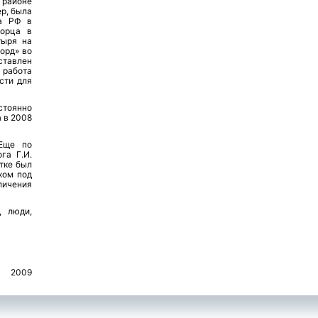
 районе
р, была
та РФ в
ворца в
тыря на
орд» во
тавлен
 работа
сти для
стоянно
а в 2008
 Еще по
га Г.И.
итке был
хом под
ичения
, люди,
2009