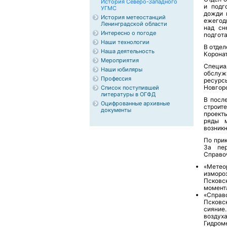
История Северо-Западного
и подг
УГМС
дожди 
История метеостанций
ежегод
Ленинградской области
над сн
Интересно о погоде
подгот
Наши технологии
В отдел
Наша деятельность
Коронат
Мероприятия
Специа
Наши юбиляры
обслуж
Профессия
ресурс
Новгор
Список поступившей
литературы в ОГФД
В посл
Оцифрованные архивные
строите
документы
проект
ряды м
возник
По при
За пер
Справо
«Метеор
изморо
Псковск
момента
«Справо
Псковск
сияние.
воздуха
Гидроме