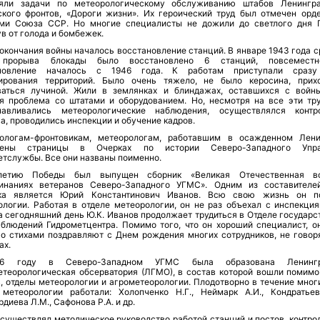
яли задачи по метеорологическому обслуживанию штабов Ленингра
ского фронтов, «Дороги жизни». Их героический труд был отмечен орд
ми Союза ССР. Но многие специалисты не дожили до светлого дня 
в от голода и бомбежек.
окончания войны началось восстановление станций. В январе 1943 года с
 прорыва блокады было восстановлено 6 станций, повсемест
ановление началось с 1946 года. К работам приступали сразу
ирования территорий. Было очень тяжело, не было керосина, прих
ваться лучиной. Жили в землянках и блиндажах, оставшихся с войн
я проблема со штатами и оборудованием. Но, несмотря на все эти тру
навливались метеорологические наблюдения, осуществлялся конт
а, проводились инспекции и обучение кадров.
ологам-фронтовикам, метеорологам, работавшим в осажденном Лени
щены страницы в Очерках по истории Северо-Западного Упра
етслужбы. Все они названы поименно.
летию Победы был выпущен сборник «Великая Отечественная в
инаниях ветеранов Северо-Западного УГМС». Одним из составителе
ка является Юрий Константинович Иванов. Всю свою жизнь он п
ологии. Работая в отделе метеорологии, он не раз объехал с инспекци
а сегодняшний день Ю.К. Иванов продолжает трудиться в Отделе государс
аблюдений Гидрометцентра. Помимо того, что он хороший специалист, о
Его стихами поздравляют с Днем рождения многих сотрудников, не говор
ах.
6 году в Северо-Западном УГМС была образована Ленингр
етеорологическая обсерватория (ЛГМО), в состав которой вошли помимо
, отделы метеорологии и агрометеорологии. Плодотворно в течение многи
 метеорологии работали: Холопченко Н.Г., Неймарк А.И., Кондратьев
диева Л.М., Сафонова Р.А. и др.
осуществлял методическое руководство работой станций и постов, контро