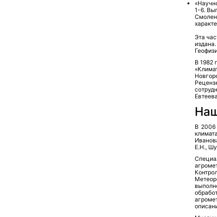
«Научно
1-6. Вы
Смоленс
характе
Эта час
издана.
Геофизи
В 1982 
«Климат
Новгоро
Рецензе
сотрудн
Евтеева
Наш
В 2006
климата
Иванова
Е.Н., Ш
Специ
агроме
Контро
Метеор
выполн
обрабо
агроме
описани