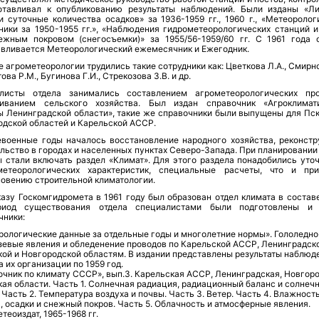
отавливал к опубликованию результаты наблюдений. Были изданы «Л
и суточные количества осадков» за 1936-1959 гг., 1960 г., «Метеоролог
ники за 1950-1955 гг.», «Наблюдения гидрометеорологических станций и
ежным покровом (снегосъемки)» за 1955/56-1959/60 гг. С 1961 года 
авливается Метеорологический ежемесячник и Ежегодник.
е агрометеорологии трудились такие сотрудники как: Цветкова Л.А., Смирно
ова Р.М., Бугинова Г.И., Стрекозова З.В. и др.
листы отдела занимались составлением агрометеорологических про
иванием сельского хозяйства. Был издан справочник «Агроклимат
ы Ленинградской области», такие же справочники были выпущены для Пск
одской областей и Карельской АССР.
евоенные годы началось восстановление народного хозяйства, реконстр
льство в городах и населенных пунктах Северо-Запада. При планировании
ы стали включать раздел «Климат». Для этого раздела понадобились уто
етеорологических характеристик, специальные расчеты, что и пр
новению строительной климатологии.
казу Госкомгидромета в 1961 году был образован отдел климата в состав
иод существования отдела специалистами были подготовлены и 
чники:
ологические данные за отдельные годы и многолетние нормы». Гололедно
зевые явления и обледенение проводов по Карельской АССР, Ленинградско
ой и Новгородской областям. В издании представлены результаты наблюд
 их организации по 1959 год.
чник по климату СССР», вып.3. Карельская АССР, Ленинградская, Новгоро
ая области. Часть 1. Солнечная радиация, радиационный баланс и солнеч
 Часть 2. Температура воздуха и почвы. Часть 3. Ветер. Часть 4. Влажност
, осадки и снежный покров. Часть 5. Облачность и атмосферные явления.
теоиздат, 1965-1968 гг.