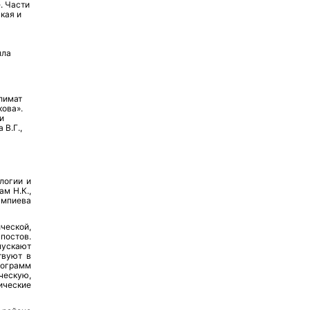
. Части
кая и
ыла
лимат
кова».
и
 В.Г.,
логии и
ам Н.К.,
лампиева
еской,
постов.
пускают
твуют в
рограмм
ческую,
ические