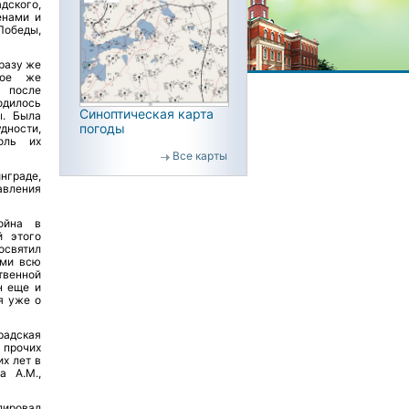
дского,
енами и
Победы,
разу же
ное же
 после
одилось
Синоптическая карта
ы. Была
погоды
дности,
роль их
Все карты
нграде,
вления
ойна в
й этого
освятил
ями всю
твенной
н еще и
я уже о
адская
 прочих
х лет в
а А.М.,
лировал