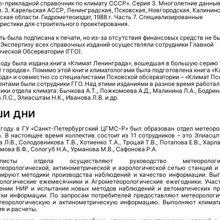
-прикладной справочник по климату СССР». Серия 3. Многолетние данные
п. 3. Карельская АССР, Ленинградская, Псковская, Новгородская, Калининс
кая области. Гидрометеоиздат, 1988 г. Часть 7. Специализированные
ристики для строительного проектирования.
ть была подписана к печати, но из-за отсутствия финансовых средств не б
 Экспертизу всех справочных изданий осуществляли сотрудники Главной
ческой Обсерватории (ГГО).
году была издана книга «Климат Ленинграда», вошедшая в большую серию
 городов». Помимо этой книги климатологами была подготовлена книга «К
да» и совместно со специалистами Псковской обсерватории – «Климат Пс
нтами были сотрудники ГГО. Над этими изданиями в разное время работал
ики отдела климата: Бычкова А.Т., Ложкомоева А.Д., Малинина Л.А., Бодрина
 Л.С., Элиасштам Н.К., Иванова Л.В. и др.
и дни
 году в ГУ «Санкт-Петербургский ЦГМС-Р» был образован отдел метеоро
. В настоящее время коллектив состоит из 11 сотрудников – это Элиасшт
 Л.В., Солодовникова Т.В., Хотиенко Т.А., Троцай Т.В., Потапова Е.В., Хар
умова В.Ф., Сологуб Н.А., Урманова М.В., Сафонова Р.А.
алисты отдела осуществляют руководство метеорологич
теорологической, актинометрической и аэрологической сетью станций и 
лируют методики производства наблюдений и качество информации. Вы
ологические ежемесячники и Агрометеорологические ежегодники. Учас
ении НИР и испытании новых методов наблюдений и автоматических п
тки информации. По запросам потребителей предоставляют метеорологи
теорологическую и актинометрическую информацию. Выполняют климат
я и расчеты.