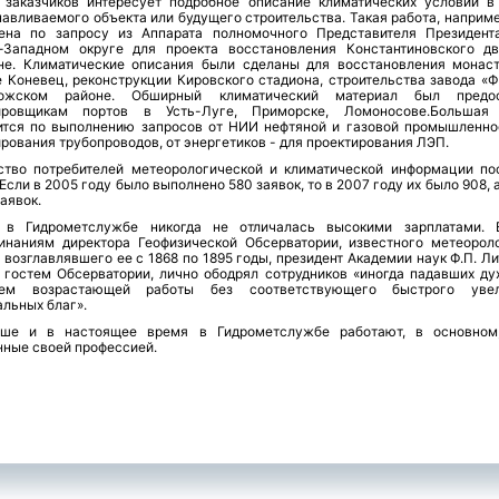
 заказчиков интересует подробное описание климатических условий в
авливаемого объекта или будущего строительства. Такая работа, наприме
ена по запросу из Аппарата полномочного Представителя Президен
-Западном округе для проекта восстановления Константиновского д
не. Климатические описания были сделаны для восстановления монас
е Коневец, реконструкции Кировского стадиона, строительства завода «Ф
ложском районе. Обширный климатический материал был предос
ировщикам портов в Усть-Луге, Приморске, Ломоносове.Большая
ится по выполнению запросов от НИИ нефтяной и газовой промышленно
рования трубопроводов, от энергетиков - для проектирования ЛЭП.
ство потребителей метеорологической и климатической информации по
 Если в 2005 году было выполнено 580 заявок, то в 2007 году их было 908, 
заявок.
 в Гидрометслужбе никогда не отличалась высокими зарплатами.
инаниям директора Геофизической Обсерватории, известного метеороло
 возглавлявшего ее с 1868 по 1895 годы, президент Академии наук Ф.П. Л
 гостем Обсерватории, лично ободрял сотрудников «иногда падавших ду
нем возрастающей работы без соответствующего быстрого увел
льных благ».
ше и в настоящее время в Гидрометслужбе работают, в основном
нные своей профессией.