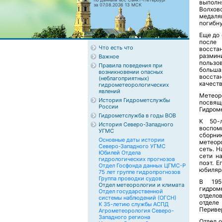
выполн
за 07.08.2026 13 МСК
Волхов
медаля
погибну
Еще до 
после
Что есть что
восст
размин
Важное
пользо
Правила поведения при
больша
возникновении опасных
восста
(неблагоприятных)
качеств
гидрометеорологических
явлений
Метеор
История Гидрометслужбы
посвя
России
Гидром
Гидрометслужба в годы ВОВ
К 50-
История Северо-Западного
воспом
УГМС
сборни
Основные даты истории
метеор
Северо-Западного УГМС
сеть. Н
Юбилей Отдела
сети н
гидрологических прогнозов
поэт. 
Отдел Госфонда данных ЦГМС-Р
юбиляр
75 лет группе гидропрогнозов
Группа проводки судов
В 195
Отдел метеорологии и климата
гидром
Отдел государственной
отделов
системы наблюдений (ОГСН)
отделе
К 35-летию службы АСПД
Перивер
Агрометеорология Северо-
Западного региона
Отдел 