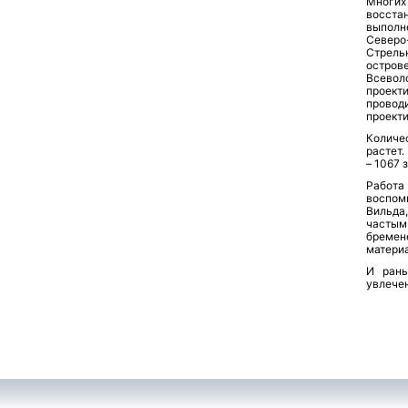
Многих
восстан
выполн
Северо
Стрель
остров
Всево
проект
провод
проекти
Количе
растет.
– 1067 
Работа
воспом
Вильда,
частым
бреме
материа
И рань
увлече