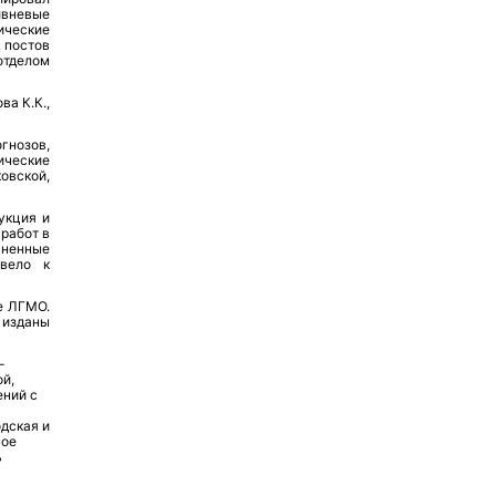
ивневые
ические
 постов
отделом
ва К.К.,
гнозов,
ические
овской,
укция и
 работ в
чненные
ивело к
е ЛГМО.
изданы
-
й,
ений с
дская и
ное
ь