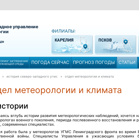
адное управление
ФИЛИАЛЫ:
огии
ы»
ОРИНГ ЗАГРЯЗНЕНИЯ
ПОГОДА СЕЙЧАС
ПРОГНОЗ ПОГОДЫ
СТАТЬИ
РУЖАЮЩЕЙ СРЕДЫ
» история северо-западного угмс »
отдел метеорологии и климата
дел метеорологии и климата
истории
ваясь вглубь истории развития метеорологических наблюдений, хочется н
орологах военного поколения, периода послевоенного восстановления и р
, современных специалистах.
я работа была у метеорологов УГМС Ленинградского фронта во время 
твенной войны. Специалисты Управления в ужасающих условиях 