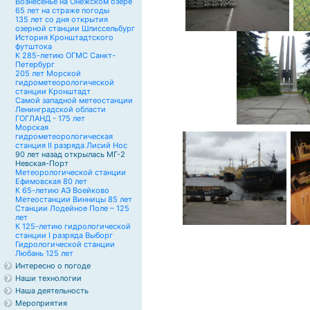
Вознесенье на Онежском озере
65 лет на страже погоды
135 лет со дня открытия
озерной станции Шлиссельбург
История Кронштадтского
футштока
К 285-летию ОГМС Санкт-
Петербург
205 лет Морской
гидрометеорологической
станции Кронштадт
Самой западной метеостанции
Ленинградской области
ГОГЛАНД - 175 лет
Морская
гидрометеорологическая
станция II разряда Лисий Нос
90 лет назад открылась МГ-2
Невская-Порт
Метеорологической станции
Ефимовская 80 лет
К 65-летию АЭ Воейково
Метеостанции Винницы 85 лет
Станции Лодейное Поле – 125
лет
К 125-летию гидрологической
станции I разряда Выборг
Гидрологической станции
Любань 125 лет
Интересно о погоде
Наши технологии
Наша деятельность
Мероприятия