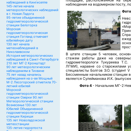
площадке, расположенной на бере
наблюдений в Кингисеппе
наблюдения на водомерном посту, по
145-летие начала
метеорологических наблюдений
Фото
в г. Новая Ладога
95-летие объединенной
Нев
гидрометеорологической
гидр
станции Белогорка
«Мор
Морская
Прин
гидрометеорологическая
Спра
станция Гогланд отмечает
ежед
юбилейную дату
осно
130 лет начала
прос
метеонаблюдений в
Николаевском
В штате станции 5 человек, основ
История метеорологических
стажем работы даже на северных
наблюдений в Санкт-Петербурге
гидрометеорологи Тукуреева Т.С.
210 лет МГ-2 Кронштадт
ЛГМИ), наравне со старожилами у
90 лет метеорологическим
специалисты Болгов Э.О. (студент V
наблюдениям в Тихвине
Бессменным начальником станции во
75 лет назад начались
наблюдения на о-ве Мощный
является Сулейманова И.К. (выпуск
М-2 Лесогорский отметила 70-
Фото 4
- Начальник МГ-2 Нев
летний юбилей
Морской
гидрометеорологической
станции Озерки 90 лет
Метеорологической станции
Вознесенье 130 лет
Юбилей Объединенной
гидрометеорологической
станции Кириши
135 лет Новоладожской
метеостанции
135-летие гидорпоста