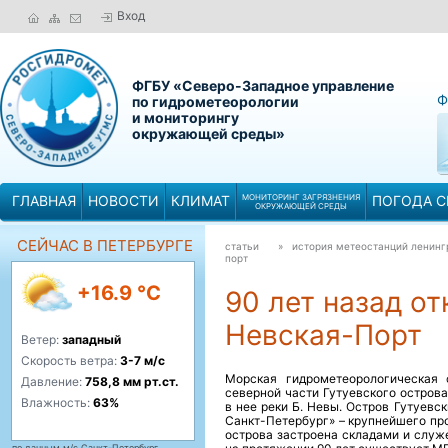
Вход
ФГБУ «Северо-Западное управление
Ф
по гидрометеорологии
и мониторингу
окружающей среды»
ГЛАВНАЯ
НОВОСТИ
КЛИМАТ
МОНИТОРИНГ ЗАГРЯЗНЕНИЯ
ПОГОДА С
ОКРУЖАЮЩЕЙ СРЕДЫ
СЕЙЧАС В ПЕТЕРБУРГЕ
статьи
» история метеостанций ленин
порт
+16.9 °C
90 лет назад о
Невская-Порт
Ветер:
западный
Скорость ветра:
3-7 м/с
Морская гидрометеорологическая 
Давление:
758,8 мм рт.ст.
северной части Гутуевского острова
Влажность:
63%
в нее реки Б. Невы. Остров Гутуевс
Санкт-Петербург» – крупнейшего пр
острова застроена складами и служ
по данным м/с Санкт-Петербург