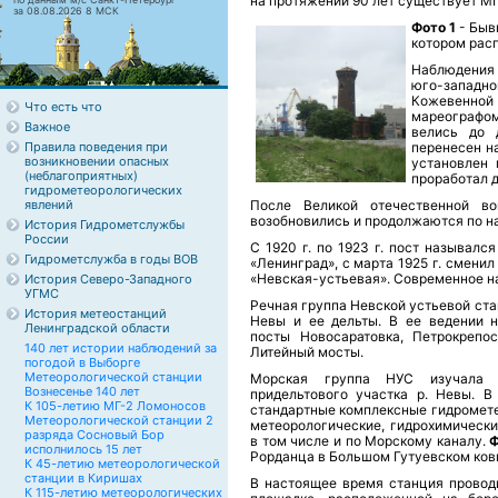
на протяжении 90 лет существует МГ
за 08.08.2026 8 МСК
Фото 1
- Быв
котором расп
Наблюдения 
юго-запад
Кожевенной 
Что есть что
мареографо
Важное
велись до 
Правила поведения при
перенесен на
возникновении опасных
установлен 
(неблагоприятных)
проработал д
гидрометеорологических
явлений
После Великой отечественной в
возобновились и продолжаются по н
История Гидрометслужбы
России
С 1920 г. по 1923 г. пост называлс
Гидрометслужба в годы ВОВ
«Ленинград», с марта 1925 г. сменил
«Невская-устьевая». Современное на
История Северо-Западного
УГМС
Речная группа Невской устьевой ста
История метеостанций
Невы и ее дельты. В ее ведении н
Ленинградской области
посты Новосаратовка, Петрокрепос
140 лет истории наблюдений за
Литейный мосты.
погодой в Выборге
Метеорологической станции
Морская группа НУС изучала
Вознесенье 140 лет
придельтового участка р. Невы. В
К 105-летию МГ-2 Ломоносов
стандартные комплексные гидромет
Метеорологической станции 2
метеорологические, гидрохимически
разряда Сосновый Бор
в том числе и по Морскому каналу.
Ф
исполнилось 15 лет
Рорданца в Большом Гутуевском ков
К 45-летию метеорологической
станции в Киришах
В настоящее время станция провод
К 115-летию метеорологических