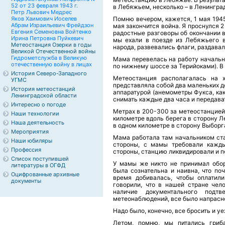
52 от 23 февраля 1943 г.
в Лебяжьем, несколько – в Ленинграде
Петр Львович Медрес
Яков Хаимович Иоселев
Помню вечером, кажется, 1 мая 1945 
Абрам Израильевич Фрейдзон
мая закончится война. Я проснулся 2
Евгения Семеновна Войтенко
радостные разговоры об окончании 
Ирина Петровна Пуйкевич
мы ехали в поезде из Лебяжьего 
Метеостанция Озерки в годы
народа, развевались флаги, раздавал
Великой Отечественной войны
Гидрометслужба в Великую
Мама перевелась на работу начальн
отечественную войну в лицах
по нижнему шоссе за Терийоками). В 
История Северо-Западного
Метеостанция располагалась на х
УГМС
представляла собой два маленьких 
История метеостанций
аппаратурой (анемометры Фукса, как
Ленинградской области
снимать каждые два часа и передава
Интересно о погоде
Метрах в 200-300 за метеостанцией 
Наши технологии
километре вдоль берега в сторону 
Наша деятельность
в одном километре в сторону Выборг
Мероприятия
Мама работала там начальником стан
Наши юбиляры
стороны, с мамы требовали кажды
Профессия
стороны, станцию ликвидировали и п
Список поступившей
У мамы же никто не принимал обор
литературы в ОГФД
была сознательна и наивна, что по
Оцифрованные архивные
время добивалась, чтобы оплатили
документы
говорили, что в нашей стране чел
наличие документального подт
метеонаблюдений, все было напрасн
Надо было, конечно, все бросить и уе
Летом, помню, мы питались гриб