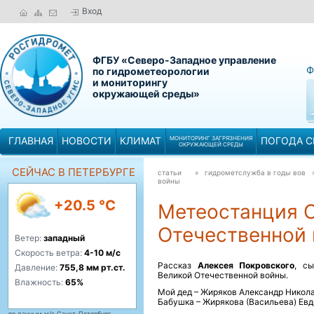
Вход
ФГБУ «Северо-Западное управление
Ф
по гидрометеорологии
и мониторингу
окружающей среды»
ГЛАВНАЯ
НОВОСТИ
КЛИМАТ
МОНИТОРИНГ ЗАГРЯЗНЕНИЯ
ПОГОДА С
ОКРУЖАЮЩЕЙ СРЕДЫ
СЕЙЧАС В ПЕТЕРБУРГЕ
статьи
» гидрометслужба в годы вов
войны
+20.5 °C
Метеостанция О
Отечественной
Ветер:
западный
Скорость ветра:
4-10 м/с
Рассказ
Алексея Покровского
, с
Давление:
755,8 мм рт.ст.
Великой Отечественной войны.
Влажность:
65%
Мой дед – Жиряков Александр Николаеви
Бабушка – Жирякова (Васильева) Евдок
по данным м/с Санкт-Петербург