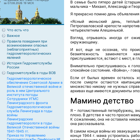
В семье было пятеро детей (старши
за 07.08.2026 19 МСК
мальчика – Михаил, Александр и Геор
Я прекрасно помню день объявления 
«Ясный июньский день, теплы
Петропавловской крепости напроти
Что есть что
четырехлетним Алешенькой.
Важное
Взгляд, отрываясь иногда от ожи
Правила поведения при
окружающему.
возникновении опасных
(неблагоприятных)
И вот, еще не осознав, что прои
гидрометеорологических
безмятежность заменяется ка
явлений
прислушиваются, встают с мест, в гл
История Гидрометслужбы
Внимательно прислушиваюсь к голо
России
спокойное состояние. «Война»,- гово
Гидрометслужба в годы ВОВ
Если от былых времен осталось хо
Гидрометеорологическое
после смерти остаются квитанции
обеспечение Советской Армии в
множество никому не нужных справо
Великой отечественной войне и
роль в нем Центрального
архивах еще имеются документы эпохи
института погоды
Мамино детство
Сотрудники УГМС
Ленинградского фронта
Гидрометеорологическая
Я – потомственный петербуржец, зна
служба Ленинграда в годы
плохо. В детстве я часто просил мам
войны
Ленинградские
К сожалению, она не оставила никаки
гидрометеорологи в годы
она рассказывала.
Великой Отечественной войны
В самом конце войны из эвакуации в
1941-1945 гг.
Приказ по Управлению
конце 1944 г. мама устроилась раб
Гидрометслужбы Ленфронта №
метеостанцию в Лебяжье. В результа