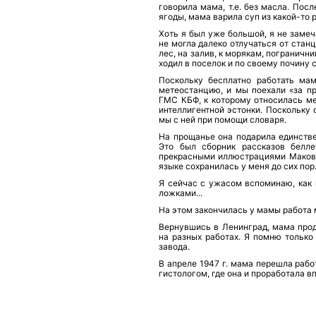
говорила мама, т.е. без масла. Посл
ягоды, мама варила суп из какой-то 
Хоть я был уже большой, я не замеч
не могла далеко отлучаться от станц
лес, на залив, к морякам, погранични
ходил в поселок и по своему почину с
Поскольку бесплатно работать ма
метеостанцию, и мы поехали «за пр
ГМС КБФ, к которому относилась м
интеллигентной эстонки. Поскольку 
мы с ней при помощи словаря.
На прощанье она подарила единстве
Это был сборник рассказов белле
прекрасными иллюстрациями Маковс
языке сохранилась у меня до сих пор
Я сейчас с ужасом вспоминаю, как 
ложками...
На этом закончилась у мамы работа 
Вернувшись в Ленинград, мама прод
на разных работах. Я помню только
завода.
В апреле 1947 г. мама перешла раб
гистологом, где она и проработала вп