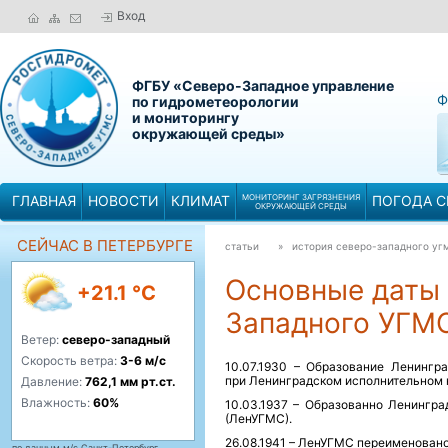
Вход
ФГБУ «Северо-Западное управление
Ф
по гидрометеорологии
и мониторингу
окружающей среды»
ГЛАВНАЯ
НОВОСТИ
КЛИМАТ
МОНИТОРИНГ ЗАГРЯЗНЕНИЯ
ПОГОДА С
ОКРУЖАЮЩЕЙ СРЕДЫ
СЕЙЧАС В ПЕТЕРБУРГЕ
статьи
» история северо-западного 
Основные даты 
+21.1 °C
Западного УГМ
Ветер:
северо-западный
Скорость ветра:
3-6 м/с
10.07.1930 – Образование Ленингр
при Ленинградском исполнительном 
Давление:
762,1 мм рт.ст.
Влажность:
60%
10.03.1937 – Образованно Ленингр
(ЛенУГМС).
26.08.1941 – ЛенУГМС переименовано
по данным м/с Санкт-Петербург