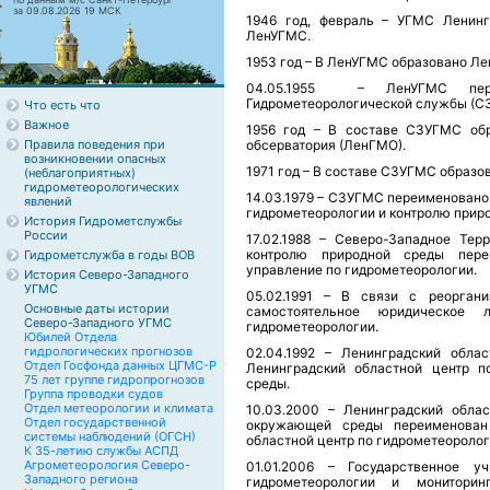
за 09.08.2026 19 МСК
1946 год, февраль – УГМС Ленинг
ЛенУГМС.
1953 год – В ЛенУГМС образовано Ле
04.05.1955 – ЛенУГМС переи
Гидрометеорологической службы (С
Что есть что
Важное
1956 год – В составе СЗУГМС обр
Правила поведения при
обсерватория (ЛенГМО).
возникновении опасных
1971 год – В составе СЗУГМС образо
(неблагоприятных)
гидрометеорологических
14.03.1979 – СЗУГМС переименовано
явлений
гидрометеорологии и контролю прир
История Гидрометслужбы
России
17.02.1988 – Северо-Западное Тер
контролю природной среды пере
Гидрометслужба в годы ВОВ
управление по гидрометеорологии.
История Северо-Западного
УГМС
05.02.1991 – В связи с реорган
Основные даты истории
самостоятельное юридическое
Северо-Западного УГМС
гидрометеорологии.
Юбилей Отдела
гидрологических прогнозов
02.04.1992 – Ленинградский обла
Отдел Госфонда данных ЦГМС-Р
Ленинградский областной центр п
75 лет группе гидропрогнозов
среды.
Группа проводки судов
Отдел метеорологии и климата
10.03.2000 – Ленинградский обла
Отдел государственной
окружающей среды переименован 
системы наблюдений (ОГСН)
областной центр по гидрометеороло
К 35-летию службы АСПД
Агрометеорология Северо-
01.01.2006 – Государственное у
Западного региона
гидрометеорологии и монитори