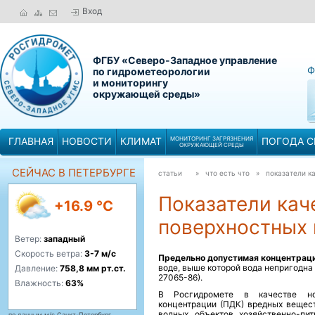
Вход
ФГБУ «Северо-Западное управление
Ф
по гидрометеорологии
и мониторингу
окружающей среды»
ГЛАВНАЯ
НОВОСТИ
КЛИМАТ
МОНИТОРИНГ ЗАГРЯЗНЕНИЯ
ПОГОДА С
ОКРУЖАЮЩЕЙ СРЕДЫ
СЕЙЧАС В ПЕТЕРБУРГЕ
статьи
» что есть что »
показатели к
Показатели кач
+16.9 °C
поверхностных 
Ветер:
западный
Скорость ветра:
3-7 м/с
Предельно допустимая концентраци
воде, выше которой вода непригодна
Давление:
758,8 мм рт.ст.
27065-86).
Влажность:
63%
В Росгидромете в качестве но
концентрации (ПДК) вредных вещест
водных объектов хозяйственно-пит
по данным м/с Санкт-Петербург