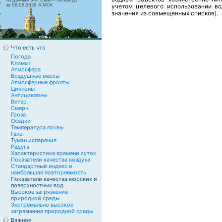
за 08.08.2026 8 МСК
учетом целевого использовании во
значения из совмещенных списков).
Что есть что
Погода
Климат
Атмосфера
Воздушные массы
Атмосферные фронты
Циклоны
Антициклоны
Ветер
Смерч
Гроза
Осадки
Температура почвы
Гало
Туман испарения
Радуга
Характеристика времени суток
Показатели качества воздуха
Стандартный индекс и
наибольшая повторяемость
Показатели качества морских и
поверхностных вод
Высокое загрязнение
природной среды
Экстремально высокое
загрязнение природной среды
Важное