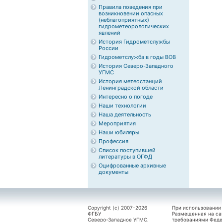
Правила поведения при
возникновении опасных
(неблагоприятных)
гидрометеорологических
явлений
История Гидрометслужбы
России
Гидрометслужба в годы ВОВ
История Северо-Западного
УГМС
История метеостанций
Ленинградской области
Интересно о погоде
Наши технологии
Наша деятельность
Мероприятия
Наши юбиляры
Профессия
Список поступившей
литературы в ОГФД
Оцифрованные архивные
документы
Copyright (c) 2007-2026
При использовании
ФГБУ
Размещенная на са
Северо-Западное УГМС.
требованиями Феде