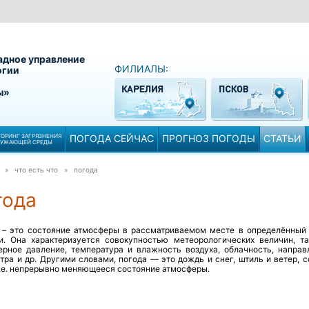
адное управление
ФИЛИАЛЫ:
огии
ы»
ОРИНГ ЗАГРЯЗНЕНИЯ
ПОГОДА СЕЙЧАС
ПРОГНОЗ ПОГОДЫ
СТАТЬИ
РУЖАЮЩЕЙ СРЕДЫ
» что есть что »
погода
года
– это состояние атмосферы в рассматриваемом месте в определённый
и. Она характеризуется совокупностью метеорологических величин, та
ерное давление, температура и влажность воздуха, облачность, направ
тра и др. Другими словами, погода — это дождь и снег, штиль и ветер, 
т.е. непрерывно меняющееся состояние атмосферы.