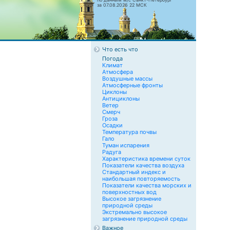
за 07.08.2026 22 МСК
Что есть что
Погода
Климат
Атмосфера
Воздушные массы
Атмосферные фронты
Циклоны
Антициклоны
Ветер
Смерч
Гроза
Осадки
Температура почвы
Гало
Туман испарения
Радуга
Характеристика времени суток
Показатели качества воздуха
Стандартный индекс и
наибольшая повторяемость
Показатели качества морских и
поверхностных вод
Высокое загрязнение
природной среды
Экстремально высокое
загрязнение природной среды
Важное