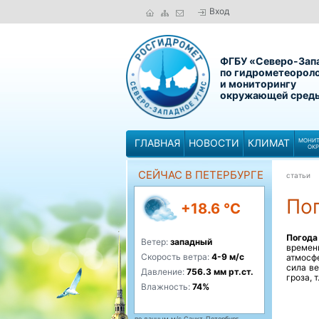
Вход
ФГБУ «Северо-Зап
по гидрометеорол
и мониторингу
окружающей сред
ГЛАВНАЯ
НОВОСТИ
КЛИМАТ
МОНИТ
ОК
СЕЙЧАС В ПЕТЕРБУРГЕ
статьи
По
+18.6 °C
Погода
Ветер:
западный
времен
Скорость ветра:
4-9 м/с
атмосф
сила ве
Давление:
756.3 мм рт.ст.
гроза, 
Влажность:
74%
по данным м/с Санкт-Петербург