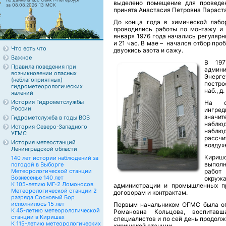
выделено помещение для проведе
за 08.08.2026 13 МСК
принята Анастасия Петровна Параст
До конца года в химической лабо
проводились работы по монтажу и 
января 1976 года начались регуляр
и 21 час. В мае – начался отбор про
Что есть что
двуокись азота и сажу.
Важное
В 197
Правила поведения при
админ
возникновении опасных
Энерге
(неблагоприятных)
постро
гидрометеорологических
наб., д
явлений
История Гидрометслужбы
На с
России
ингред
значи
Гидрометслужба в годы ВОВ
наблюд
История Северо-Западного
наблюд
УГМС
рассч
История метеостанций
воздухе
Ленинградской области
Кириш
140 лет истории наблюдений за
выпол
погодой в Выборге
Метеорологической станции
рабо
Вознесенье 140 лет
окру
К 105-летию МГ-2 Ломоносов
администрации и промышленных пр
Метеорологической станции 2
договорам и контрактам.
разряда Сосновый Бор
исполнилось 15 лет
Первым начальником ОГМС была оп
К 45-летию метеорологической
Романовна Кольцова, воспитав
станции в Киришах
специалистов и по сей день продол
К 115-летию метеорологических
киришской станции.