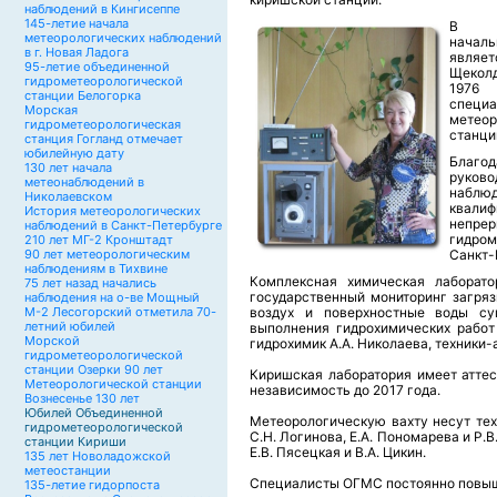
наблюдений в Кингисеппе
145-летие начала
В на
метеорологических наблюдений
начал
в г. Новая Ладога
являет
95-летие объединенной
Щекол
гидрометеорологической
1976
станции Белогорка
специ
Морская
метеор
гидрометеорологическая
станци
станция Гогланд отмечает
юбилейную дату
Благо
130 лет начала
руков
метеонаблюдений в
наблю
Николаевском
квали
История метеорологических
неп
наблюдений в Санкт-Петербурге
гидром
210 лет МГ-2 Кронштадт
90 лет метеорологическим
Санкт-
наблюдениям в Тихвине
Комплексная химическая лаборато
75 лет назад начались
государственный мониторинг загря
наблюдения на о-ве Мощный
М-2 Лесогорский отметила 70-
воздух и поверхностные воды су
летний юбилей
выполнения гидрохимических работ 
Морской
гидрохимик А.А. Николаева, техники-
гидрометеорологической
станции Озерки 90 лет
Киришская лаборатория имеет аттес
Метеорологической станции
независимость до 2017 года.
Вознесенье 130 лет
Юбилей Объединенной
Метеорологическую вахту несут техн
гидрометеорологической
С.Н. Логинова, Е.А. Пономарева и Р.
станции Кириши
Е.В. Пясецкая и В.А. Цикин.
135 лет Новоладожской
метеостанции
Специалисты ОГМС постоянно повыш
135-летие гидорпоста