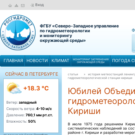
Вход
ФГБУ «Северо-Западное управление
Ф
по гидрометеорологии
и мониторингу
окружающей среды»
ГЛАВНАЯ
НОВОСТИ
КЛИМАТ
МОНИТОРИНГ ЗАГРЯЗНЕНИЯ
ПОГОДА С
ОКРУЖАЮЩЕЙ СРЕДЫ
СЕЙЧАС В ПЕТЕРБУРГЕ
статьи
» история метеостанций ленин
гидрометеорологической станции кириши
+18.3 °C
Юбилей Объеди
гидрометеорол
Ветер:
западный
Кириши
Скорость ветра:
4-10 м/с
Давление:
760,1 мм рт.ст.
Влажность:
50%
В июле 1975 года решением Кири
систематических наблюдений за сос
районе г. Кириши и разработке меро
по данным м/с Санкт-Петербург