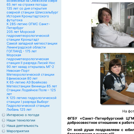
Вознесенье на Онежском озере
65 лет на страже погоды
135 лет со дня открытия
озерной станции Шлиссельбург
История Кронштадтского
футштока
К 285-летию ОГМС Санкт-
Петербург
205 лет Морской
гидрометеорологической
станции Кронштадт
Самой западной метеостанции
Ленинградской области
ГОГЛАНД - 175 лет
Морская
гидрометеорологическая
станция II разряда Лисий Нос
90 лет назад открылась МГ-2
Невская-Порт
Метеорологической станции
Ефимовская 80 лет
К 65-летию АЭ Воейково
Метеостанции Винницы 85 лет
Станции Лодейное Поле – 125
лет
К 125-летию гидрологической
станции I разряда Выборг
Гидрологической станции
Любань 125 лет
На фот
Интересно о погоде
ФГБУ «Санкт-Петербургский ЦГМ
Наши технологии
добросовестное отношение к работе
Наша деятельность
От всей души поздравляем с юбил
Мероприятия
благополучия и счастья!!!