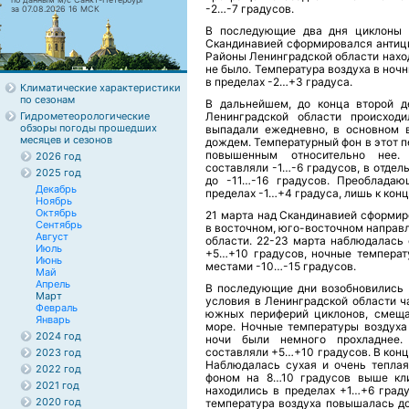
-2…-7 градусов.
за 07.08.2026 16 МСК
В последующие два дня циклоны 
Скандинавией сформировался антици
Районы Ленинградской области нахо
не было. Температура воздуха в ноч
в пределах -2…+3 градуса.
Климатические характеристики
по сезонам
В дальнейшем, до конца второй д
Гидрометеорологические
Ленинградской области происходи
обзоры погоды прошедших
выпадали ежедневно, в основном в
месяцев и сезонов
дождем. Температурный фон в этот п
повышенным относительно нее.
2026 год
составляли -1…-6 градусов, в отде
2025 год
до -11…-16 градусов. Преобладаю
Декабрь
пределах -1…+4 градуса, лишь к кон
Ноябрь
Октябрь
21 марта над Скандинавией сформир
Сентябрь
в восточном, юго-восточном направ
Август
области. 22-23 марта наблюдалась 
Июль
+5…+10 градусов, ночные температ
Июнь
местами -10…-15 градусов.
Май
Апрель
В последующие дни возобновились 
Март
условия в Ленинградской области 
Февраль
южных периферий циклонов, смеща
Январь
море. Ночные температуры воздуха
2024 год
ночи были немного прохладнее.
составляли +5…+10 градусов. В конц
2023 год
Наблюдалась сухая и очень теплая
2022 год
фоном на 8…10 градусов выше кли
2021 год
находились в пределах +1…+6 град
2020 год
температура воздуха повышалась до