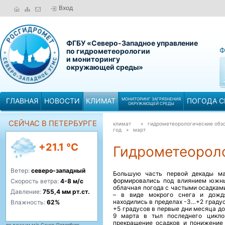
Вход
ФГБУ «Северо-Западное управление
Ф
по гидрометеорологии
и мониторингу
окружающей среды»
ГЛАВНАЯ
НОВОСТИ
КЛИМАТ
МОНИТОРИНГ ЗАГРЯЗНЕНИЯ
ПОГОДА С
ОКРУЖАЮЩЕЙ СРЕДЫ
СЕЙЧАС В ПЕТЕРБУРГЕ
климат
» гидрометеорологические обзо
год »
март
+21.1 °C
Гидрометеороло
Ветер:
северо-западный
Большую часть первой декады ма
формировались под влиянием южны
Скорость ветра:
4-8 м/с
облачная погода с частыми осадками
Давление:
755,4 мм рт.ст.
– в виде мокрого снега и дожд
находились в пределах -3…+2 граду
Влажность:
62%
+5 градусов в первые дни месяца д
9 марта в тыл последнего цикло
прекращение осадков и понижение
по данным м/с Санкт-Петербург