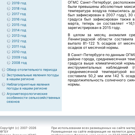
ОГМС Санкт-Петербург, расположенн
2019 год
были превышены абсолютные максим
2018 год
температура воздуха повысилась до
2017 год
был зафиксирован в 2007 году), 30 
градуса был зафиксирован также 
2016 год
марта, теперь он составляет +16,
2015 год
зарегистрирован в 2015 году.
2014 год
В целом за месяц аномалия сре
2013 год
Ленинградской области составила
2012 год
выпало 81-122 % осадков от месяч
2011 год
осадков от месячной нормы.
2010 год
В Санкт-Петербурге по данным ОГМС
2009 год
районе города, среднемесячная темп
2008 год
градуса выше климатической нормы.
инструментальных наблюдений 
Обзор отопительного периода
среднемесячной температурой во
Экстремальные явления погоды
составила 50,2 мм или 142 % осад
в нашем регионе
продолжительность солнечного сиян
нормы.
Неблагоприятные явления
погоды в нашем регионе
Агрометеорологические
особенности сельхозяйственных
сезонов
Copyright (c) 2007-2026
При использовании всех размещенных на сайте мате
ФГБУ
Размещенная на сайте информация не является доку