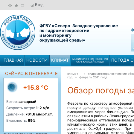
Вход
ФГБУ «Северо-Западное управление
Ф
по гидрометеорологии
и мониторингу
окружающей среды»
ГЛАВНАЯ
НОВОСТИ
КЛИМАТ
МОНИТОРИНГ ЗАГРЯЗНЕНИЯ
ПОГОДА С
ОКРУЖАЮЩЕЙ СРЕДЫ
СЕЙЧАС В ПЕТЕРБУРГЕ
климат
» гидрометеорологические обзо
год »
февраль 2011 года
+15.8 °C
Обзор погоды за
Ветер:
западный
Февраль по характеру атмосферной 
первую декаду погодные условия 
Скорость ветра:
1-2 м/с
смещающихся через Финляндию, Ле
Давление:
761,6 мм рт.ст.
связи с этим в районах Ленинградск
периодическими оттепелями погод
Влажность:
69%
климатическую норму этих дней, в
достигала 0...+2,4 градусов. Пр
умеренных до сильных, метели. Мак
по данным м/с Санкт-Петербург