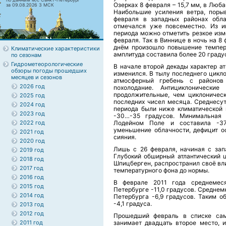
Озерках 8 февраля – 15,7 мм, в Люба
за 09.08.2026 3 МСК
Наибольшие усиления ветра, порыв
февраля в западных районах обла
отмечался уже повсеместно. Из и
периода можно отметить резкое изм
февраля. Так в Виннице в ночь на 8 
днём произошло повышение темпера
Климатические характеристики
амплитуда составила более 20 граду
по сезонам
Гидрометеорологические
В начале второй декады характер а
обзоры погоды прошедших
изменился. В тылу последнего цикл
месяцев и сезонов
атмосферный гребень с районов 
2026 год
похолодание. Антициклонически
продолжительные, чем циклоничес
2025 год
последних чисел месяца. Среднесут
2024 год
периода были ниже климатической 
2023 год
-30…-35 градусов. Минимальная 
2022 год
Лодейном Поле и составила -37
уменьшение облачности, дефицит о
2021 год
сияния.
2020 год
Лишь с 26 февраля, начиная с зап
2019 год
Глубокий обширный атлантический 
2018 год
Шпицберген, распространил своё вл
2017 год
температурного фона до нормы.
2016 год
В феврале 2011 года среднемеся
2015 год
Петербурге -11,0 градусов. Среднем
2014 год
Петербурга -6,9 градусов. Таким о
-4,1 градуса.
2013 год
2012 год
Прошедший февраль в списке сам
2011 год
занимает двадцать второе место, и