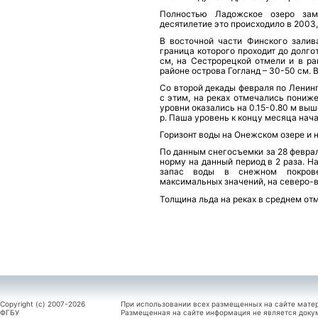
Полностью Ладожское озеро зам
десятилетие это происходило в 2003, 
В восточной части Финского залив
граница которого проходит до долго
см, на Сестрорецкой отмели и в ра
районе острова Гогланд – 30-50 см. 
Со второй декады февраля по Ленин
с этим, на реках отмечались пони
уровни оказались на 0.15-0.80 м выш
р. Паша уровень к концу месяца нач
Горизонт воды на Онежском озере и 
По данным снегосъемки за 28 феврал
норму на данный период в 2 раза. 
запас воды в снежном покрове
максимальных значений, на северо-в
Толщина льда на реках в среднем отм
Copyright (c) 2007-2026
При использовании всех размещенных на сайте мате
ФГБУ
Размещенная на сайте информация не является доку