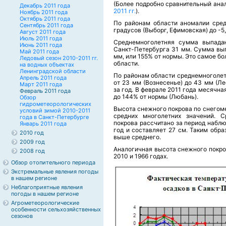
(Более подробно сравнительный ана
Декабрь 2011 года
2011 гг.
).
Ноябрь 2011 года
Октябрь 2011 года
По районам области аномалии сред
Сентябрь 2011 года
градусов (Выборг, Ефимовская) до -5
Август 2011 года
Июль 2011 года
Среднемноголетняя сумма выпадаю
Июнь 2011 года
Санкт-Петербурга 31 мм. Сумма вып
Май 2011 года
мм, или 155% от нормы. Это самое б
Ледовый сезон 2010-2011 гг.
области.
на водных объектах
Ленинградской области
По районам области среднемноголет
Апрель 2011 года
от 23 мм (Вознесенье) до 43 мм (Ле
Март 2011 года
за год. В феврале 2011 года месячна
Февраль 2011 года
до 144% от нормы (Любань).
Обзор
гидрометеорологических
Высота снежного покрова по снегоме
условий зимой 2010-2011
средних многолетних значений. 
года в Санкт-Петербурге
покрова рассчитано за период наблюд
Январь 2011 года
год и составляет 27 см. Таким обр
2010 год
выше среднего.
2009 год
Аналогичная высота снежного покро
2008 год
2010 и 1966 годах.
Обзор отопительного периода
Экстремальные явления погоды
в нашем регионе
Неблагоприятные явления
погоды в нашем регионе
Агрометеорологические
особенности сельхозяйственных
сезонов