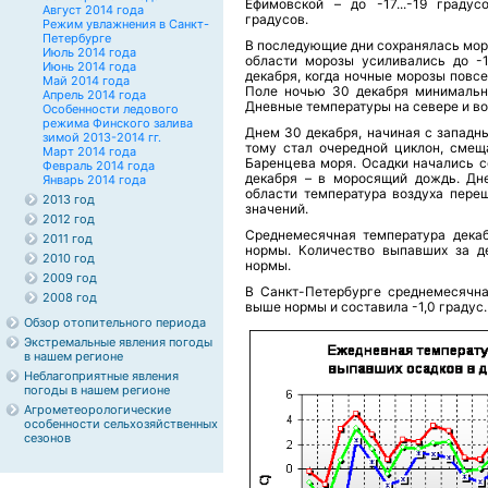
Ефимовской – до -17...-19 градус
Август 2014 года
градусов.
Режим увлажнения в Санкт-
Петербурге
В последующие дни сохранялась моро
Июль 2014 года
области морозы усиливались до -1
Июнь 2014 года
декабря, когда ночные морозы повсе
Май 2014 года
Поле ночью 30 декабря минимальна
Апрель 2014 года
Дневные температуры на севере и вос
Особенности ледового
режима Финского залива
Днем 30 декабря, начиная с западн
зимой 2013-2014 гг.
тому стал очередной циклон, сме
Март 2014 года
Баренцева моря. Осадки начались с
Февраль 2014 года
декабря – в моросящий дождь. Дн
Январь 2014 года
области температура воздуха пере
2013 год
значений.
2012 год
Среднемесячная температура декаб
2011 год
нормы. Количество выпавших за д
2010 год
нормы.
2009 год
В Санкт-Петербурге среднемесячна
2008 год
выше нормы и составила -1,0 градус
Обзор отопительного периода
Экстремальные явления погоды
в нашем регионе
Неблагоприятные явления
погоды в нашем регионе
Агрометеорологические
особенности сельхозяйственных
сезонов