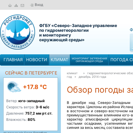
Вход
ФГБУ «Северо-Западное управление
Ф
по гидрометеорологии
и мониторингу
окружающей среды»
ГЛАВНАЯ
НОВОСТИ
КЛИМАТ
МОНИТОРИНГ ЗАГРЯЗНЕНИЯ
ПОГОДА С
ОКРУЖАЮЩЕЙ СРЕДЫ
СЕЙЧАС В ПЕТЕРБУРГЕ
климат
» гидрометеорологические обзо
год »
декабрь 2014 года
+17.8 °C
Обзор погоды за
Ветер:
юго-западный
В декабре над Северо-Западным 
характера. Циклоны из района Исла
Скорость ветра:
3-6 м/с
в восточном и северо-восточном на
Давление:
757,2 мм рт.ст.
преимущественным влиянием юго-во
характер атмосферной циркуляци
Влажность:
80%
частыми осадками, усилениями ве
сияния за весь месяц составила всег
по данным м/с Санкт-Петербург