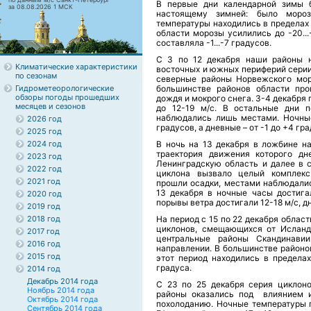
В первые дни календарной зимы б
за 08.08.2026 1 МСК
настоящему зимней: было моро
температуры находились в пределах о
области морозы усилились до -20..
составляла -1...-7 градусов.
С 3 по 12 декабря наши районы н
Климатические характеристики
восточных и южных периферий серии
по сезонам
северные районы Норвежского мор
Гидрометеорологические
большинстве районов области про
обзоры погоды прошедших
дождя и мокрого снега. 3-4 декабря
месяцев и сезонов
до 12-19 м/с. В остальные дни п
наблюдались лишь местами. Ночные
2026 год
градусов, а дневные – от -1 до +4 гра
2025 год
2024 год
В ночь на 13 декабря в ложбине н
траектория движения которого дн
2023 год
Ленинградскую область и далее в 
2022 год
циклона вызвало целый комплекс
2021 год
прошли осадки, местами наблюдалис
13 декабря в ночные часы достигал
2020 год
порывы ветра достигали 12-18 м/с, д
2019 год
2018 год
На период с 15 по 22 декабря обла
циклонов, смещающихся от Исланд
2017 год
центральные районы Скандинави
2016 год
направлении. В большинстве районо
2015 год
этот период находились в пределах
градуса.
2014 год
Декабрь 2014 года
С 23 по 25 декабря серия циклон
Ноябрь 2014 года
районы оказались под влиянием и
Октябрь 2014 года
похолоданию. Ночные температуры п
Сентябрь 2014 года