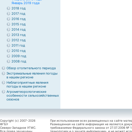
Январь 2019 года
2018 год
2017 год
2016 год
2015 год
2014 год
2013 год
2012 год
2011 год
2010 год
2009 год
2008 год
Обзор отопительного периода
Экстремальные явления погоды
в нашем регионе
Неблагоприятные явления
погоды в нашем регионе
Агрометеорологические
особенности сельхозяйственных
сезонов
Copyright (c) 2007-2026
При использовании всех размещенных на сайте мате
ФГБУ
Размещенная на сайте информация не является доку
Северо-Западное УГМС.
требованиями Федерального закона от 27.07.2006 №
Все права защищены.
технологиях и о защите информации», и не может исп