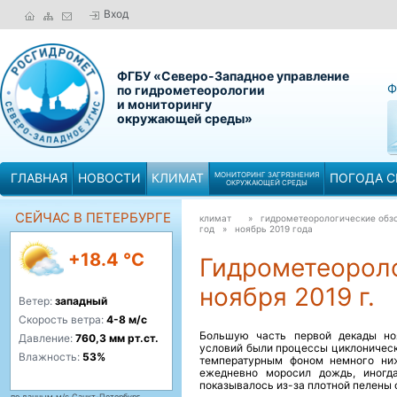
Вход
ФГБУ «Северо-Западное управление
Ф
по гидрометеорологии
и мониторингу
окружающей среды»
ГЛАВНАЯ
НОВОСТИ
КЛИМАТ
МОНИТОРИНГ ЗАГРЯЗНЕНИЯ
ПОГОДА С
ОКРУЖАЮЩЕЙ СРЕДЫ
СЕЙЧАС В ПЕТЕРБУРГЕ
климат
» гидрометеорологические обзо
год »
ноябрь 2019 года
+18.4 °C
Гидрометеороло
ноября 2019 г.
Ветер:
западный
Скорость ветра:
4-8 м/с
Большую часть первой декады но
Давление:
760,3 мм рт.ст.
условий были процессы циклоническ
Влажность:
53%
температурным фоном немного ниж
ежедневно моросил дождь, иногд
показывалось из-за плотной пелены 
по данным м/с Санкт-Петербург