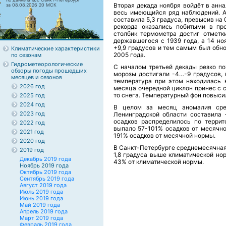
Вторая декада ноября войдёт в анн
за 08.08.2026 20 МСК
весь имеющийся ряд наблюдений. А 
составила 5,3 градуса, превысив на 
рекорда оказались побитыми в пр
столбик термометра достиг отметки
державшегося с 1939 года, а 14 но
+9,9 градусов и тем самым был обн
Климатические характеристики
2005 года.
по сезонам
Гидрометеорологические
С началом третьей декады резко по
обзоры погоды прошедших
морозы достигали -4…-9 градусов, 
месяцев и сезонов
температура при этом находилась в
2026 год
месяца очередной циклон принес с с
то снега. Температурный фон повыси
2025 год
2024 год
В целом за месяц аномалия сре
2023 год
Ленинградской области составила 
осадков распределилось по террит
2022 год
выпало 57-101% осадков от месячно
2021 год
191% осадков от месячной нормы.
2020 год
В Санкт-Петербурге среднемесячная 
2019 год
1,8 градуса выше климатической но
Декабрь 2019 года
43% от климатической нормы.
Ноябрь 2019 года
Октябрь 2019 года
Сентябрь 2019 года
Август 2019 года
Июль 2019 года
Июнь 2019 года
Май 2019 года
Апрель 2019 года
Март 2019 года
Февраль 2019 года