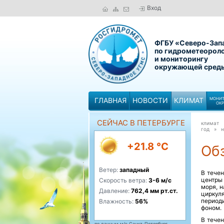
Вход
ФГБУ «Северо-Зап
по гидрометеорол
и мониторингу
окружающей сред
ГЛАВНАЯ
НОВОСТИ
КЛИМАТ
МОНИТ
ОК
СЕЙЧАС В ПЕТЕРБУРГЕ
климат
год »
н
+21.8 °C
Обз
Ветер:
западный
В тече
центры
Скорость ветра:
3-6 м/с
моря, н
Давление:
762,4 мм рт.ст.
цирку
период
Влажность:
56%
фоном.
В тече
по данным м/с Санкт-Петербург