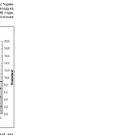
сторию
воздуха
6 года,
есячная