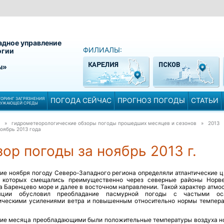
адное управление
ФИЛИАЛЫ:
огии
ы»
ОРИНГ ЗАГРЯЗНЕНИЯ
ПОГОДА СЕЙЧАС
ПРОГНОЗ ПОГОДЫ
СТАТЬИ
РУЖАЮЩЕЙ СРЕДЫ
» гидрометеорологические обзоры погоды прошедших месяцев и сезонов » 2013
оябрь 2013 года
ор погоды за ноябрь 2013 г.
ние ноября погоду Северо-Западного региона определяли атлантические ц
 которых смещались преимущественно через северные районы Норв
а Баренцево море и далее в восточном направлении. Такой характер атмо
ляции обусловил преобладание пасмурной погоды с частыми оса
ическими усилениями ветра и повышенным относительно нормы темпер
ние месяца преобладающими были положительные температуры воздуха н