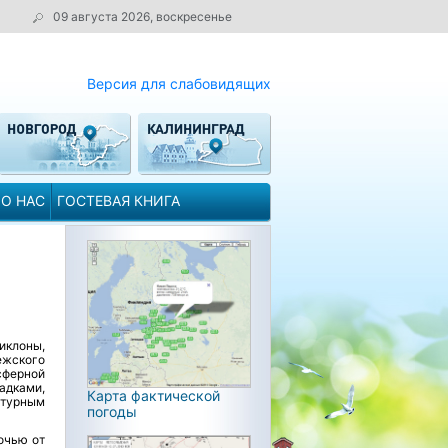
09 августа 2026, воскресенье
Версия для слабовидящих
О НАС
ГОСТЕВАЯ КНИГА
иклоны,
ежского
сферной
дками,
Карта фактической
атурным
погоды
очью от