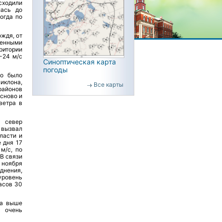
исходили
лась до
огда по
ждя, от
ренными
ритории
-24 м/с
Синоптическая карта
погоды
то было
клона,
Все карты
районов
сново и
ветра в
з север
 вызвал
ласти и
 дня 17
м/с, по
 В связи
 ноября
днения,
уровень
асов 30
са выше
 очень