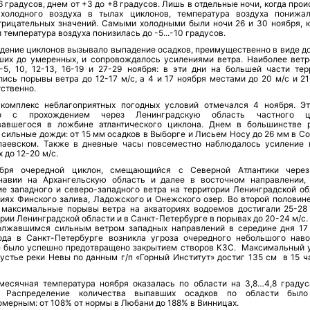
6 градусов, днем от +3 до +8 градусов. Лишь в отдельные ночи, когда про
 холодного воздуха в тылах циклонов, температура воздуха понижа
трицательных значений. Самыми холодными были ночи 26 и 30 ноября, к
 температура воздуха понизилась до -5...-10 градусов.
дение циклонов вызывало выпадение осадков, преимущественно в виде до
ших до умеренных, и сопровождалось усилениями ветра. Наиболее вет
-5, 10, 12-13, 16-19 и 27-29 ноября: в эти дни на большей части тер
ись порывы ветра до 12-17 м/с, а 4 и 17 ноября местами до 20 м/с и 21
ственно.
комплекс неблагоприятных погодных условий отмечался 4 ноября. Э
но с прохождением через Ленинградскую область частного ци
вавшегося в ложбине атлантического циклона. Днем в большинстве 
сильные дожди: от 15 мм осадков в Выборге и Лисьем Носу до 26 мм в Со
лаевском. Также в дневные часы повсеместно наблюдалось усиление 
 до 12-20 м/с.
бря очередной циклон, смещающийся с Северной Атлантики чере
навии на Архангельскую область и далее в восточном направлении,
ие западного и северо-западного ветра на территории Ленинградской об
риях Финского залива, Ладожского и Онежского озер. Во второй половине
 максимальные порывы ветра на акваториях водоемов достигали 25-28 
рии Ленинградской области и в Санкт-Петербурге в порывах до 20-24 м/с.
олжавшимся сильным ветром западных направлений в середине дня 17
ода в Санкт-Петербурге возникла угроза очередного небольшого наво
е было успешно предотвращено закрытием створов КЗС. Максимальный 
 устье реки Невы по данным г/п «Горный Институт» достиг 135 см в 15 ч
месячная температура ноября оказалась по области на 3,8…4,8 граду
. Распределение количества выпавших осадков по области было
мерным: от 108% от нормы в Любани до 188% в Винницах.