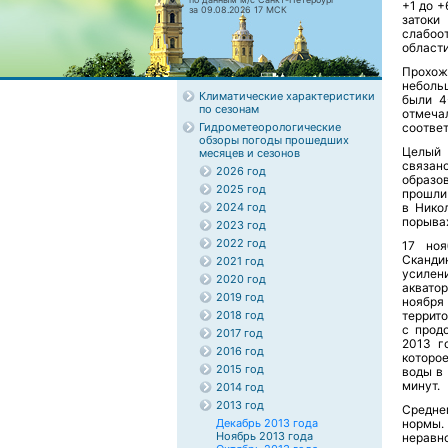
+1 до +
за 09.08.2026 17 МСК
затоки
слабоо
области
Прохож
неболь
Климатические характеристики
были 4
по сезонам
отмечал
Гидрометеорологические
соответ
обзоры погоды прошедших
Целый 
месяцев и сезонов
связа
2026 год
образо
2025 год
прошли 
2024 год
в Нико
порывах
2023 год
2022 год
17 ноя
Сканди
2021 год
усилен
2020 год
аквато
2019 год
ноября
2018 год
террито
с прод
2017 год
2013 г
2016 год
которо
2015 год
воды в
минут.
2014 год
2013 год
Средне
Декабрь 2013 года
нормы
Ноябрь 2013 года
неравно