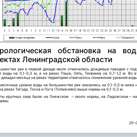
рологическая обстановка на во
ектах Ленинградской области
ьшинстве рек в первой декаде июля отмечались дождевые паводки с по
 воды на 0,1-0,3 м, а на реках Паша, Оять, Тихвинка на 0,7-1,2 м. Во 
 декадах месяца на реках территории отмечалось понижение уровней воды
месячные уровни воды на большинстве рек оказались на 0,1-0,5 м ниже 
на реках Тигода, Тосна и Луга (Толмачево) выше нормы на 0,1-0,3 м.
нты крупных озер были: на Онежском – около нормы, на Ладожском – н
ормы.
20-