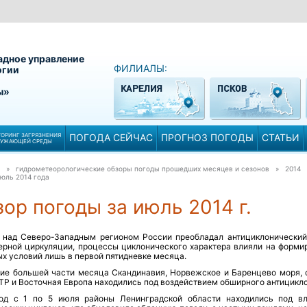
адное управление
ФИЛИАЛЫ:
огии
ы»
ОРИНГ ЗАГРЯЗНЕНИЯ
ПОГОДА СЕЙЧАС
ПРОГНОЗ ПОГОДЫ
СТАТЬИ
РУЖАЮЩЕЙ СРЕДЫ
» гидрометеорологические обзоры погоды прошедших месяцев и сезонов » 2014
юль 2014 года
ор погоды за июль 2014 г.
 над Северо-Западным регионом России преобладал антициклонически
ерной циркуляции, процессы циклонического характера влияли на форми
х условий лишь в первой пятидневке месяца.
ние большей части месяца Скандинавия, Норвежское и Баренцево моря, 
ТР и Восточная Европа находились под воздействием обширного антицикло
од с 1 по 5 июля районы Ленинградской области находились под в