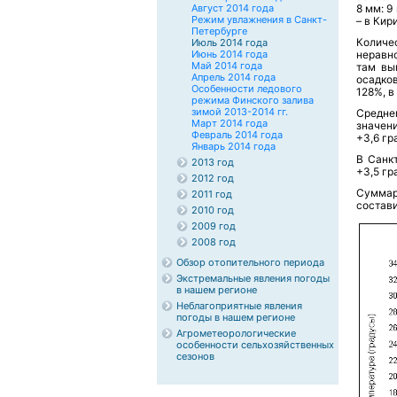
Август 2014 года
8 мм: 9
Режим увлажнения в Санкт-
– в Кир
Петербурге
Количе
Июль 2014 года
Июнь 2014 года
неравн
Май 2014 года
там вы
Апрель 2014 года
осадко
Особенности ледового
128%, в
режима Финского залива
зимой 2013-2014 гг.
Средне
Март 2014 года
значени
Февраль 2014 года
+3,6 гр
Январь 2014 года
В Санк
2013 год
+3,5 гр
2012 год
Суммар
2011 год
состави
2010 год
2009 год
2008 год
Обзор отопительного периода
Экстремальные явления погоды
в нашем регионе
Неблагоприятные явления
погоды в нашем регионе
Агрометеорологические
особенности сельхозяйственных
сезонов