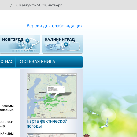
06 августа 2026, четверг
Версия для слабовидящих
О НАС
ГОСТЕВАЯ КНИГА
й режим
рование
Карта фактической
северо-
погоды
на.
лиянием