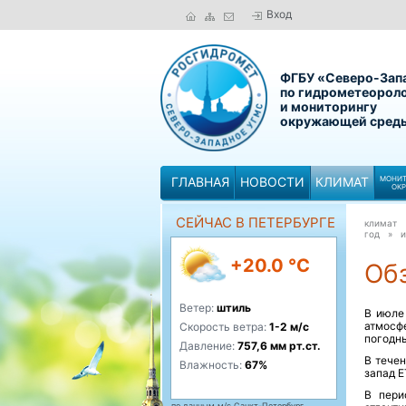
Вход
ФГБУ «Северо-Зап
по гидрометеорол
и мониторингу
окружающей сред
ГЛАВНАЯ
НОВОСТИ
КЛИМАТ
МОНИТ
ОК
СЕЙЧАС В ПЕТЕРБУРГЕ
климат
год »
и
+20.0 °C
Обз
Ветер:
штиль
В июле
атмосф
Скорость ветра:
1-2 м/с
погодны
Давление:
757,6 мм рт.ст.
В тече
Влажность:
67%
запад Е
В пери
по данным м/с Санкт-Петербург