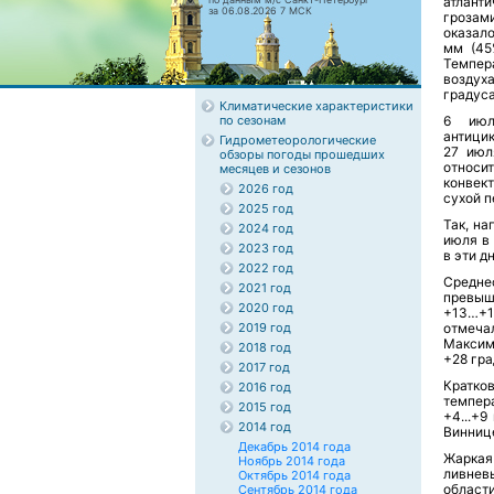
атланти
за 06.08.2026 7 МСК
грозам
оказал
мм (45
Темпер
воздух
градуса
Климатические характеристики
по сезонам
6 июл
антици
Гидрометеорологические
27 июл
обзоры погоды прошедших
относи
месяцев и сезонов
конвек
2026 год
сухой п
2025 год
Так, на
2024 год
июля в 
2023 год
в эти д
2022 год
Средне
2021 год
превыш
2020 год
+13…+1
2019 год
отмеча
Максим
2018 год
+28 гра
2017 год
Кратко
2016 год
темпер
2015 год
+4...+
2014 год
Виннице
Декабрь 2014 года
Жаркая
Ноябрь 2014 года
ливнев
Октябрь 2014 года
области
Сентябрь 2014 года