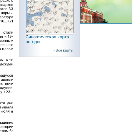
ередко с
осадков
пало 33
 нормы.
ература
+16…+21
 стали
Синоптическая карта
я и 19-
ышенным
погоды
вленные
в целом
Все карты
м, а 26
 дождей
радусов
тавляли
ые ночи
адусов.
ву +23…
эти дни
евышала
 июля в
падение
ритории
тром 6-