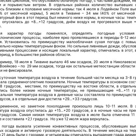
ческих циклонов, что обусловило облачную погоду, с частыми дождями, н
и и порывистым ветром. В отдельных районах количество выпавших 
ось близким к половине месячной нормы: так 4 июля в Лодейном Поле вы
% от месячной нормы), 5 июля в Тихвине – 34 мм (40% от месячной
атурный фон в этот период был немного ниже нормы, в ночные часы темп
а опускалась до +8…+12 градусов, днём воздух не прогревался выше 
.
я характер погоды поменялся, определять погодные условия
клонические процессы, наиболее ярко проявлявшиеся в периоды 6-12 июл
я. Установилась по преимуществу малооблачная сухая погода с пов
тельно нормы температурным фоном. Но сильные ливневые дожди, обусло
тивными процессами и носящие локальный характер, отмечались в этот, 
ериод, в большинстве районов области.
пример, 18 июля в Тихвине выпало 46 мм осадков, 20 июля в Николаевско
Воейково – по 29 мм осадков, тогда как остальные метеостанции области
ни не фиксировали.
суточная температура воздуха в течение большей части месяца на 3-8 г
ала среднемноголетние показатели. Ночные температуры в основном сос
8 градусов, местами, по преимуществу на востоке области, в отдельн
лись более низкие ночные температуры, не превышающие +6…+11 гр
альная температура воздуха в дневные часы составляла по преимущест
дусов, а в отдельные дни достигла +29…+33 градусов.
временное, но заметное похолодание произошло лишь 10-11 июля. В 
атура воздуха опустилась до +15...+20 градусов, а в ночные часы не пр
9 градусов. Самая низкая температура воздуха в июле была отмечена 11
 и составила +2,1 градуса. Но уже 12 июля жара вернулась.
 погода вызвала усиление конвективных процессов, обусловивших вы
ых осадков и активную грозовую деятельность. В течение месяца на тер
 21 день были с грозами, и четырежды отмечалось выпадение града диаме