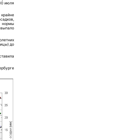
 30 июля
 крайне
садков,
й нормы
 выпало
олетних
ницы) до
ставила
ербурге