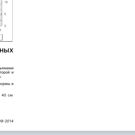
дных
дъемами
второй и
.
нормы и
а 40 см
08-2014