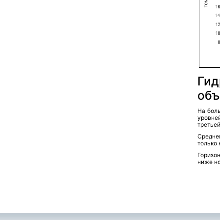
Гид
объ
На бол
уровней
третьей
Средне
только 
Горизо
ниже н