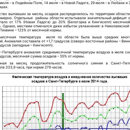
 июля – в Лодейном Поле, 14 июля – в Новой Ладоге, 29 июля – в Любани и
ишах.
ство выпавших за месяц осадков распределилось по территории области
омерно. Отдельные районы области испытывали значительный дефицит о
пало от 17% (Новая Ладога) до 20% (Белогорка и Кингисепп) месячно
в. Однако, местами отмечался даже избыток увлажнения: в Николаевской
 Тихвине – 123% от месячной нормы.
месячная температура июля по области была выше средних мног
й. Аномалия составила от +1,7 градусов (северо-восточные районы – Вин
адусов (западные – Кингисепп).
т-Петербурге аномалия среднемесячной температуры воздуха в июле со
адусов, месячная сумма осадков – 55% от нормы.
ная за месяц продолжительность солнечного сияния в Санкт-Пет
ла 333,9 часа, при норме 279 часов.