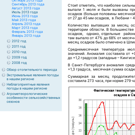
Октябрь 2013 года
Сентябрь 2013 года
Стоит отметить, что наиболее сильн
Август 2013 года
выпали 1 июля и были вызваны пр
Июль 2013 года
осадков (больше половины месячной 
Июнь 2013 года
от 27 до 45 мм осадков, в Любани – 
Май 2013 года
Апрель 2013 года
Количество выпавших за месяц ос
Март 2013 года
территории области. В большинстве
Февраль 2013 года
осадков, однако, отдельные район
Январь 2013 года
там выпало от 47% до 68% от месяч
2012 год
месяц осадков было отмечено в Шлис
2011 год
Среднемесячная температура ию
2010 год
значений. Аномалия составила от +
2009 год
до +1,2 градусов (западные – Кингисе
2008 год
В Санкт-Петербурге аномалия сред
+1,3 градуса, месячная сумма осадко
Обзор отопительного периода
Экстремальные явления погоды
Суммарная за месяц продолжител
в нашем регионе
составила 273 часа, при норме 279 ч
Неблагоприятные явления
погоды в нашем регионе
Агрометеорологические
особенности сельхозяйственных
сезонов