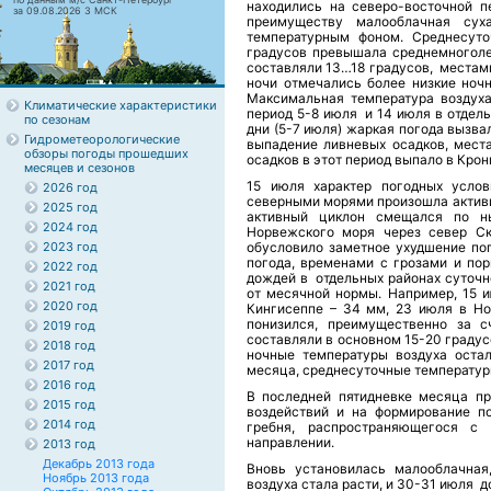
находились на северо-восточной п
за 09.08.2026 3 МСК
преимуществу малооблачная су
температурным фоном. Среднесуто
градусов превышала среднемноголе
составляли 13…18 градусов, местами
ночи отмечались более низкие ноч
Максимальная температура воздуха
Климатические характеристики
период 5-8 июля и 14 июля в отдель
по сезонам
дни (5-7 июля) жаркая погода вызв
Гидрометеорологические
выпадение ливневых осадков, мест
обзоры погоды прошедших
осадков в этот период выпало в Кро
месяцев и сезонов
15 июля характер погодных услов
2026 год
северными морями произошла активи
2025 год
активный циклон смещался по н
2024 год
Норвежского моря через север Ск
2023 год
обусловило заметное ухудшение пог
погода, временами с грозами и по
2022 год
дождей в отдельных районах суточн
2021 год
от месячной нормы. Например, 15 
2020 год
Кингисеппе – 34 мм, 23 июля в Н
понизился, преимущественно за с
2019 год
составляли в основном 15-20 градус
2018 год
ночные температуры воздуха остал
2017 год
месяца, среднесуточные температуры
2016 год
В последней пятидневке месяца пр
2015 год
воздействий и на формирование п
2014 год
гребня, распространяющегося с
направлении.
2013 год
Декабрь 2013 года
Вновь установилась малооблачная
Ноябрь 2013 года
воздуха стала расти, и 30-31 июля д