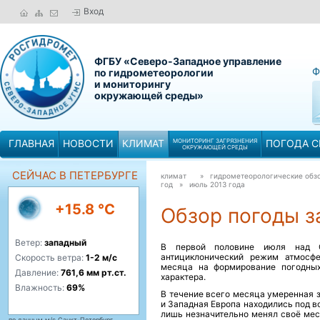
Вход
ФГБУ «Северо-Западное управление
Ф
по гидрометеорологии
и мониторингу
окружающей среды»
ГЛАВНАЯ
НОВОСТИ
КЛИМАТ
МОНИТОРИНГ ЗАГРЯЗНЕНИЯ
ПОГОДА С
ОКРУЖАЮЩЕЙ СРЕДЫ
СЕЙЧАС В ПЕТЕРБУРГЕ
климат
» гидрометеорологические обзо
год »
июль 2013 года
+15.8 °C
Обзор погоды за
Ветер:
западный
В первой половине июля над С
антициклонический режим атмосфе
Скорость ветра:
1-2 м/с
месяца на формирование погодных
Давление:
761,6 мм рт.ст.
характера.
Влажность:
69%
В течение всего месяца умеренная з
и Западная Европа находились под в
лишь незначительно менял своё мес
по данным м/с Санкт-Петербург