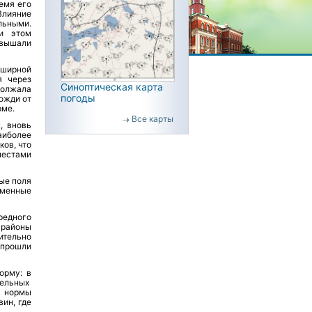
емя его
Влияние
ьными.
ри этом
евышали
бширной
я через
Синоптическая карта
должала
погоды
ожди от
рме.
Все карты
, вновь
аиболее
ков, что
местами
тые поля
еменные
редного
 районы
ительно
 прошли
орму: в
дельных
 нормы
ин, где