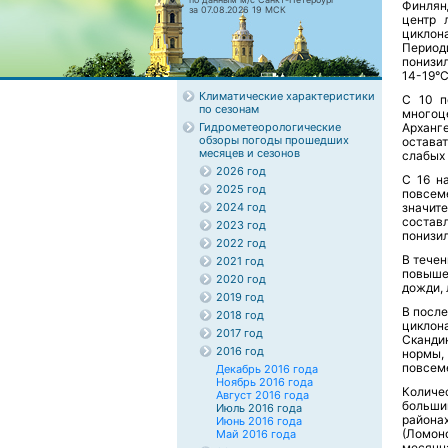
Финлян
за 07.08.2026 19 МСК
центр 
циклон
Период
понизи
14-19°С
Климатические характеристики
С 10 п
по сезонам
многоц
Гидрометеорологические
Арханг
обзоры погоды прошедших
остава
месяцев и сезонов
слабых 
2026 год
С 16 н
2025 год
повсем
2024 год
значите
состав
2023 год
понизи
2022 год
В течен
2021 год
повыше
2020 год
дожди, 
2019 год
В посл
2018 год
циклон
2017 год
Сканди
2016 год
нормы,
повсем
Декабрь 2016 года
Ноябрь 2016 года
Количе
Август 2016 года
больши
Июль 2016 года
района
Июнь 2016 года
(Ломоно
Май 2016 года
месячн