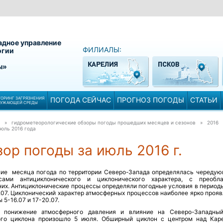
адное управление
ФИЛИАЛЫ:
огии
ы»
ОРИНГ ЗАГРЯЗНЕНИЯ
ПОГОДА СЕЙЧАС
ПРОГНОЗ ПОГОДЫ
СТАТЬИ
РУЖАЮЩЕЙ СРЕДЫ
» гидрометеорологические обзоры погоды прошедших месяцев и сезонов » 2016
юль 2016 года
ор погоды за июль 2016 г.
ние месяца погода по территории Северо-Запада определялась череду
сами антициклонического и циклонического характера, с преобл
них. Антициклонические процессы определяли погодные условия в периоды
.07. Циклонический характер атмосферных процессов наиболее ярко прояв
 5-16.07 и 17-20.07.
 понижение атмосферного давления и влияние на Северо-Западны
ого циклона произошло 5 июля. Обширный циклон с центром над Кар