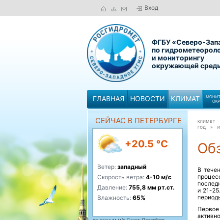
Вход
ФГБУ «Северо-Зап
по гидрометеорол
и мониторингу
окружающей сред
ГЛАВНАЯ
НОВОСТИ
КЛИМАТ
МОНИТ
ОК
СЕЙЧАС В ПЕТЕРБУРГЕ
климат
год »
и
+20.5 °C
Обз
Ветер:
западный
В тече
процес
Скорость ветра:
4-10 м/с
послед
Давление:
755,8 мм рт.ст.
и 21-25
периоды
Влажность:
65%
Первое
активн
по данным м/с Санкт-Петербург