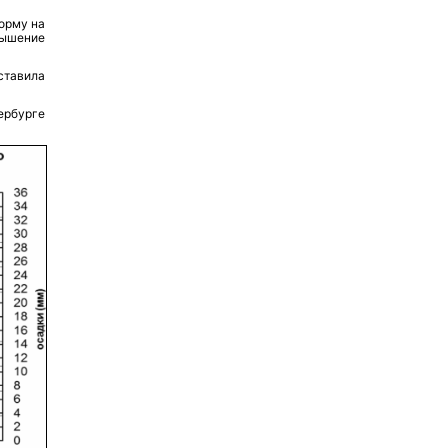
орму на
вышение
ставила
ербурге