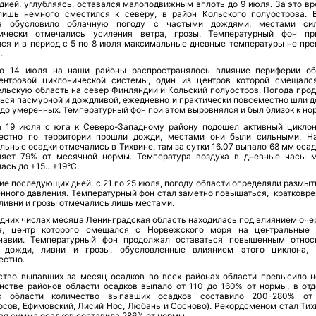
дией, углубляясь, оставался малоподвижным вплоть до 9 июля. За это вр
лишь немного сместился к северу, в район Кольского полуострова. 
а обусловило облачную погоду с частыми дождями, местами сил
ически отмечались усиления ветра, грозы. Температурный фон п
лся и в период с 5 по 8 июля максимальные дневные температуры не пр
.
о 14 июля на наши районы распространялось влияние периферии о
ентровой циклонической системы, один из центров которой смещалс
ельскую область на север Финляндии и Кольский полуостров. Погода про
ться пасмурной и дождливой, ежедневно и практически повсеместно шли д
до умеренных. Температурный фон при этом выровнялся и был близок к но
а 19 июля с юга к Северо-Западному району подошел активный циклон
естно по территории прошли дожди, местами они были сильными. Н
льные осадки отмечались в Тихвине, там за сутки 16.07 выпало 68 мм осад
ляет 79% от месячной нормы. Температура воздуха в дневные часы 
лась до +15…+19°С.
ие последующих дней, с 21 по 25 июля, погоду области определяли размы
нного давления. Температурный фон стал заметно повышаться, кратковр
ливни и грозы отмечались лишь местами.
едних числах месяца Ленинградская область находилась под влиянием оче
а, центр которого смещался с Норвежского моря на центральные
навии. Температурный фон продолжал оставаться повышенным относ
 дожди, ливни и грозы, обусловленные влиянием этого циклона,
естно.
ство выпавших за месяц осадков во всех районах области превысило н
нстве районов области осадков выпало от 110 до 160% от нормы, в от
х области количество выпавших осадков составило 200-280% от
сов, Ефимовский, Лисий Нос, Любань и Сосново). Рекордсменом стал Тихв
ая сумма осадков составила 286% от нормы.