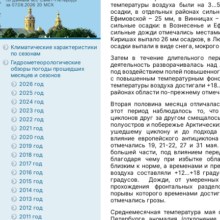
температуры воздуха были на 3…5
за 07.08.2026 20 МСК
осадки, в отдельных районах силь
Ефимовской – 25 мм, в Винницах –
сильные осадки: в Вознесенье и Е
сильные дожди отмечались местами 
Киришах выпало 26 мм осадков, в Люб
осадки выпали в виде снега, мокрого
Климатические характеристики
по сезонам
Затем в течение длительного пер
Гидрометеорологические
деятельность разворачивалась над 
обзоры погоды прошедших
под воздействием полей повышенног
месяцев и сезонов
с повышенным температурным фоном
2026 год
температуры воздуха достигали +18
районах области по-прежнему отмеч
2025 год
2024 год
Вторая половина месяца отличалас
2023 год
этот период наблюдалось то, что
циклонов друг за другом смещалось
2022 год
полуостров и побережье Арктически
2021 год
ушедшему циклону и до подхода 
2020 год
влияние европейского антициклона
отмечались 19, 21-22, 27 и 31 мая
2019 год
большей части, под влиянием пере
2018 год
благодаря чему при избытке обла
2017 год
близким к норме, а временами и пр
2016 год
воздуха составляли +12…+18 град
градусов. Дожди, от умеренных
2015 год
прохождения фронтальных раздел
2014 год
порывы которого временами достига
2013 год
отмечались грозы.
2012 год
Среднемесячная температура мая о
2011 год
Петербурге аномалия (отклонение 