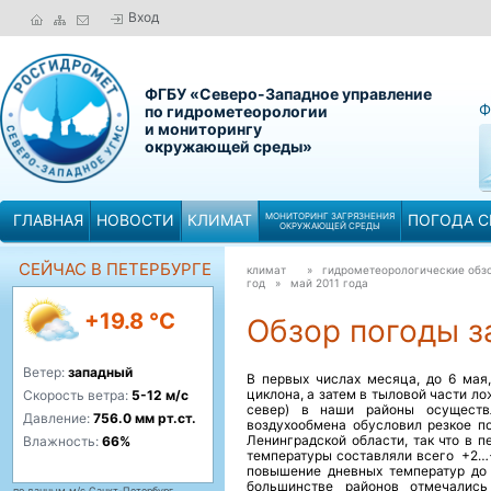
Вход
ФГБУ «Северо-Западное управление
Ф
по гидрометеорологии
и мониторингу
окружающей среды»
ГЛАВНАЯ
НОВОСТИ
КЛИМАТ
МОНИТОРИНГ ЗАГРЯЗНЕНИЯ
ПОГОДА С
ОКРУЖАЮЩЕЙ СРЕДЫ
СЕЙЧАС В ПЕТЕРБУРГЕ
климат
» гидрометеорологические обзо
год »
май 2011 года
+19.8 °C
Обзор погоды за
Ветер:
западный
В первых числах месяца, до 6 мая
циклона, а затем в тыловой части л
Скорость ветра:
5-12 м/с
север) в наши районы осуществл
Давление:
756.0 мм рт.ст.
воздухообмена обусловил резкое п
Ленинградской области, так что в 
Влажность:
66%
температуры составляли всего +2…+
повышение дневных температур до 
большинстве районов отмечались
по данным м/с Санкт-Петербург