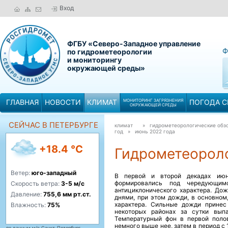
Вход
ФГБУ «Северо-Западное управление
Ф
по гидрометеорологии
и мониторингу
окружающей среды»
ГЛАВНАЯ
НОВОСТИ
КЛИМАТ
МОНИТОРИНГ ЗАГРЯЗНЕНИЯ
ПОГОДА С
ОКРУЖАЮЩЕЙ СРЕДЫ
СЕЙЧАС В ПЕТЕРБУРГЕ
климат
» гидрометеорологические обзо
год »
июнь 2022 года
+18.4 °C
Гидрометеороло
Ветер:
юго-западный
В первой и второй декадах июн
формировались под чередующим
Скорость ветра:
3-5 м/с
антициклонического характера. Д
Давление:
755,6 мм рт.ст.
днями, при этом дожди, в основном
характера. Сильные дожди прине
Влажность:
75%
некоторых районах за сутки вып
Температурный фон в первой поло
немного выше нее, затем в период с 
по данным м/с Санкт-Петербург