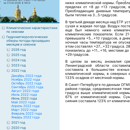
ниже климатической нормы. Преобл
за 07.08.2026 8 МСК
пределах от +8 до +13 градусов, 
Преобладающие дневные температу
были теплее на 3…5 градусов.
В третьей декаде месяца над ЕТР ус
сухая и жаркая погода. Воздух пос
Климатические характеристики
еще был немного ниже климати
по сезонам
климатические показатели. Если 2
Гидрометеорологические
превышала +5…+10 градусов, а днем
обзоры погоды прошедших
ночные часы температура не опуска
месяцев и сезонов
этом составлял +27…+32 градуса. 2
2026 год
понизились до +11…+16, местами до
+29 градусов.
2025 год
2024 год
В целом за месяц аномалия сре
2023 год
Ленинградской области составил
составила в большинстве южных
2022 год
климатической нормы, в северных 
Декабрь 2022 года
133% осадков от месячной нормы.
Ноябрь 2022 года
Октябрь 2022 года
В Санкт-Петербурге по данным ОГМС
Сентябрь 2022 года
районе города, среднемесячная темпе
Август 2022 года
градуса выше климатической нормы
Июль 2022 года
67% от климатической нормы. Сум
Июнь 2022 года
сияния составила 123% от климатиче
Май 2022 года
Апрель 2022 года
Март 2022 года
Февраль 2022 года
Январь 2022 года
2021 год
2020 год