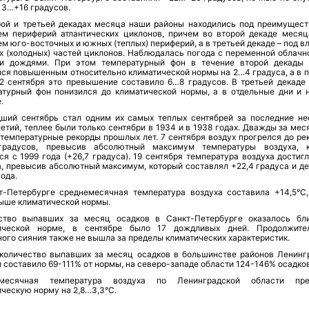
13…+16 градусов.
рой и третьей декадах месяца наши районы находились под преимущес
ем периферий атлантических циклонов, причем во второй декаде месяц
м юго-восточных и южных (теплых) периферий, а в третьей декаде – под 
х (холодных) частей циклонов. Наблюдалась погода с переменной облачн
и дождями. При этом температурный фон в течение второй декады
лся повышенным относительно климатической нормы на 2…4 градуса, а в п
22 сентября это превышение составило 6…8 градусов. В третьей декаде
атурный фон понизился до климатической нормы, а в отдельные дни и 
.
ший сентябрь стал одним их самых теплых сентябрей за последние не
етий, теплее были только сентябри в 1934 и в 1938 годах. Дважды за ме
 температурные рекорды прошлых лет. 7 сентября воздух прогрелся до ре
градусов, превысив абсолютный максимум температуры воздуха, 
я с 1999 года (+26,7 градуса). 19 сентября температура воздуха достиг
а, превысив абсолютный максимум, который составлял +22,4 градуса и д
года.
т-Петербурге среднемесячная температура воздуха составила +14,5°С,
выше климатической нормы.
ство выпавших за месяц осадков в Санкт-Петербурге оказалось бл
ической норме, в сентябре было 17 дождливых дней. Продолжите
ого сияния также не вышла за пределы климатических характеристик.
количество выпавших за месяц осадков в большинстве районов Ленинг
 составило 69-111% от нормы, на северо-западе области 124-146% осадков
емесячная температура воздуха по Ленинградской области пре
ческую норму на 2,8…3,3°С.