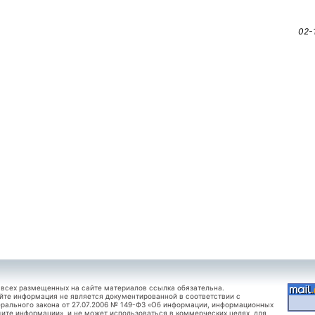
02-
 всех размещенных на сайте материалов ссылка обязательна.
йте информация не является документированной в соответствии с
рального закона от 27.07.2006 № 149-ФЗ «Об информации, информационных
щите информации», и не может использоваться в коммерческих целях, для