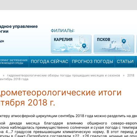
адное управление
ФИЛИАЛЫ:
огии
ы»
ОРИНГ ЗАГРЯЗНЕНИЯ
ПОГОДА СЕЙЧАС
ПРОГНОЗ ПОГОДЫ
СТАТЬИ
РУЖАЮЩЕЙ СРЕДЫ
» гидрометеорологические обзоры погоды прошедших месяцев и сезонов » 2018
ентябрь 2018 года
дрометеорологические итоги
тября 2018 г.
ктеру атмосферной циркуляции сентябрь 2018 года можно разделить на две
вой декаде месяца благодаря влиянию обширного северо-европе
клона наблюдалась преимущественно солнечная и сухая погода с темпер
на 4…7 градусов превышающим климатическую норму. В этот период 
атуры в Санкт-Петербурге составляли +22…+26 градусов, ночные не опу