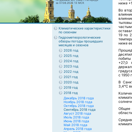
ниже +
за 07.08.2026 13 МСК
Во вто
влияни
влияние
тыловы
частым
Климатические характеристики
остава
по сезонам
19 по 
Гидрометеорологические
темпер
обзоры погоды прошедших
ниже ее
месяцев и сезонов
Прошед
2026 год
десятил
2025 год
побиты
2024 год
+27,0 
2023 год
держалс
градус
2022 год
с 1950 
2021 год
В Санк
2020 год
3,4°С 
2019 год
2018 год
Количе
климат
Декабрь 2018 года
солнечн
Ноябрь 2018 года
Октябрь 2018 года
Общее 
Сентябрь 2018 года
области
Август 2018 года
Июль 2018 года
Средн
Июнь 2018 года
климати
Май 2018 года
Апрель 2018 года