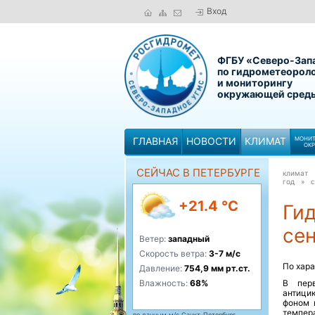
Вход
ФГБУ «Северо-Зап
по гидрометеорол
и мониторингу
окружающей сред
ГЛАВНАЯ
НОВОСТИ
КЛИМАТ
МОНИТ
ОК
СЕЙЧАС В ПЕТЕРБУРГЕ
климат
год »
с
+21.4 °C
Ги
сен
Ветер:
западный
Скорость ветра:
3-7 м/с
По хара
Давление:
754,9 мм рт.ст.
Влажность:
68%
В пер
антици
фоном 
темпер
по данным м/с Санкт-Петербург