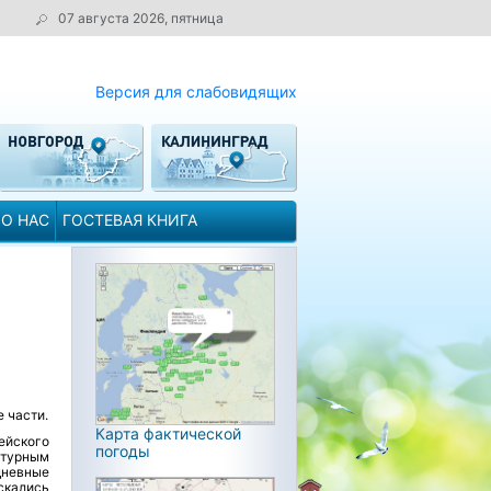
07 августа 2026, пятница
Версия для слабовидящих
О НАС
ГОСТЕВАЯ КНИГА
 части.
Карта фактической
йского
погоды
атурным
дневные
скались