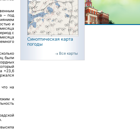
твенным
а – под
влиянием
остью и
 месяца
ериод с
 месяца
Синоптическая карта
немного
погоды
Все карты
сколько
сяц были
кордных
который
ла +23,6
ержался
 что на
изким к
льность
радской
.
высила