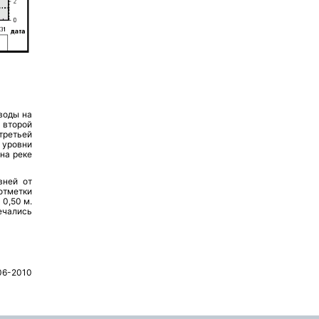
воды на
 второй
 третьей
 уровни
 на реке
вней от
отметки
 0,50 м.
ечались
06-2010