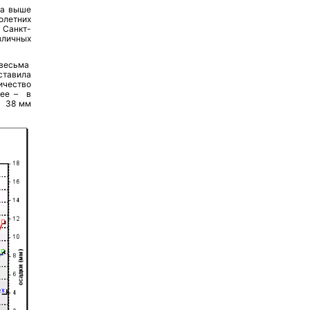
са выше
олетних
 Санкт-
зличных
 весьма
ставила
ичество
шее – в
е 38 мм