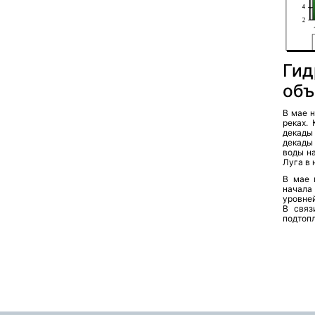
Гид
объ
В мае 
реках.
декады 
декады
воды на
Луга в 
В мае 
начала
уровней
В связ
подтопл