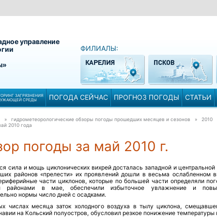
адное управление
ФИЛИАЛЫ:
огии
ы»
ОРИНГ ЗАГРЯЗНЕНИЯ
ПОГОДА СЕЙЧАС
ПРОГНОЗ ПОГОДЫ
СТАТЬИ
РУЖАЮЩЕЙ СРЕДЫ
» гидрометеорологические обзоры погоды прошедших месяцев и сезонов » 2010
ай 2010 года
ор погоды за май 2010 г.
ся сила и мощь циклонических вихрей досталась западной и центральной 
аших районов «прелести» их проявлений дошли в весьма ослабленном в
ериферийные части циклонов, которые по большей части определяли пог
и районами в мае, обеспечили избыточное увлажнение и повы
ельно нормы число дней с осадками.
ых числах месяца заток холодного воздуха в тылу циклона, смещавше
навии на Кольский полуостров, обусловил резкое понижение температуры 