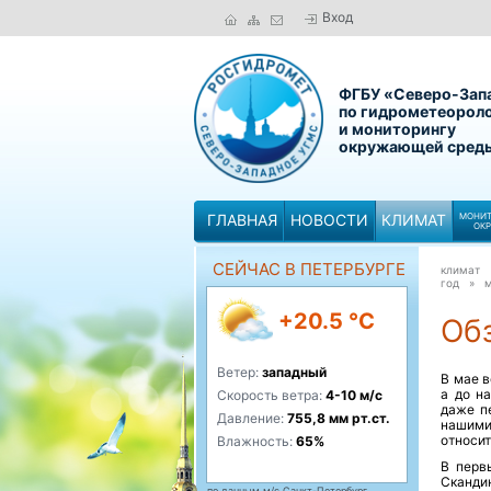
Вход
ФГБУ «Северо-Зап
по гидрометеорол
и мониторингу
окружающей сред
ГЛАВНАЯ
НОВОСТИ
КЛИМАТ
МОНИТ
ОК
СЕЙЧАС В ПЕТЕРБУРГЕ
климат
год »
м
+20.5 °C
Обз
Ветер:
западный
В мае в
а до н
Скорость ветра:
4-10 м/с
даже п
Давление:
755,8 мм рт.ст.
нашим
относит
Влажность:
65%
В перв
Сканди
по данным м/с Санкт-Петербург