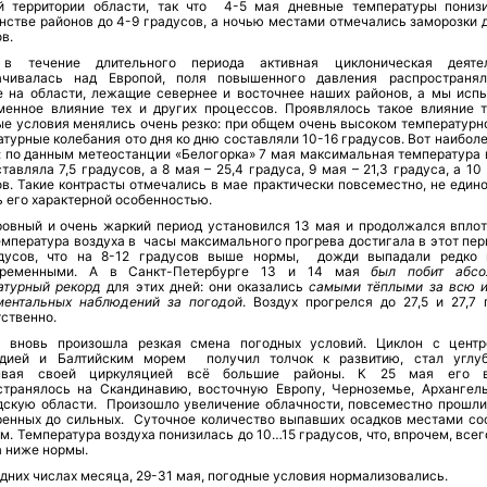
й территории области, так что 4-5 мая дневные температуры пониз
нстве районов до 4-9 градусов, а ночью местами отмечались заморозки 
в.
в течение длительного периода активная циклоническая деятел
ачивалась над Европой, поля повышенного давления распространя
е на области, лежащие севернее и восточнее наших районов, а мы исп
менное влияние тех и других процессов. Проявлялось такое влияние т
ые условия менялись очень резко: при общем очень высоком температурн
турные колебания ото дня ко дню составляли 10-16 градусов. Вот наибол
: по данным метеостанции «Белогорка» 7 мая максимальная температура 
тавляла 7,5 градусов, а 8 мая – 25,4 градуса, 9 мая – 21,3 градуса, а 10
ов. Такие контрасты отмечались в мае практически повсеместно, не един
 его характерной особенностью.
ровный и очень жаркий период установился 13 мая и продолжался вплот
емпература воздуха в часы максимального прогрева достигала в этот пер
дусов, что на 8-12 градусов выше нормы, дожди выпадали редко
овременными. А в Санкт-Петербурге 13 и 14 мая
был побит абсо
атурный рекорд
для этих дней: они оказались
самыми тёплыми за всю 
ментальных наблюдений за погодой
. Воздух прогрелся до 27,5 и 27,7 
ственно.
 вновь произошла резкая смена погодных условий. Циклон с цент
дией и Балтийским морем получил толчок к развитию, стал углуб
тывая своей циркуляцией всё большие районы. К 25 мая его в
странялось на Скандинавию, восточную Европу, Черноземье, Архангел
дскую области. Произошло увеличение облачности, повсеместно прошли
ренных до сильных. Суточное количество выпавших осадков местами со
м. Температура воздуха понизилась до 10…15 градусов, что, впрочем, всег
а ниже нормы.
дних числах месяца, 29-31 мая, погодные условия нормализовались.