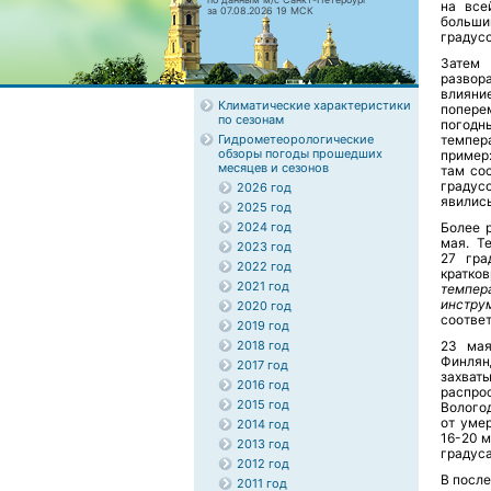
на все
за 07.08.2026 19 МСК
больши
градусо
Затем 
развор
влияни
Климатические характеристики
попере
по сезонам
погодн
Гидрометеорологические
темпера
обзоры погоды прошедших
пример
месяцев и сезонов
там сос
градус
2026 год
явились
2025 год
2024 год
Более 
мая. Т
2023 год
27 гра
2022 год
кратк
2021 год
темпер
инстру
2020 год
соответ
2019 год
2018 год
23 мая
Финлян
2017 год
захва
2016 год
распро
2015 год
Волого
от уме
2014 год
16-20 м
2013 год
градус
2012 год
В после
2011 год