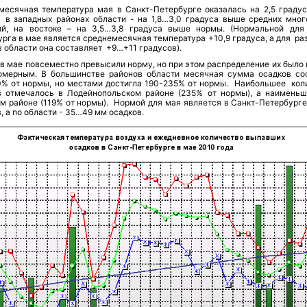
месячная температура мая в Санкт-Петербурге оказалась на 2,5 граду
 в западных районах области - на 1,8…3,0 градуса выше средних мног
ий, на востоке – на 3,5…3,8 градуса выше нормы. (Нормальной для
рга в мае является среднемесячная температура +10,9 градуса, а для ра
 области она составляет +9…+11 градусов).
 в мае повсеместно превысили норму, но при этом распределение их было
омерным. В большинстве районов области месячная сумма осадков со
0% от нормы, но местами достигла 190-235% от нормы. Наибольшее кол
в отмечалось в Лодейнопольском районе (235% от нормы), а наимень
м районе (119% от нормы). Нормой для мая является в Санкт-Петербург
, а по области - 35…49 мм осадков.