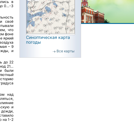
ились в
до 0…-3
ьность
ли своё
ытывали
ем, что
ом фоне
Синоптическая карта
ее яркий
погоды
воздуха
 мая – 9
ожды, и
Все карты
ь до 22
иод 21…
 и были
лютный
историю
градуса
ром над
ляться,
лияние
ьскую и
 дожди,
ставило
о на 1-2