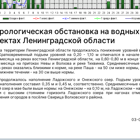
рологическая обстановка на водных
ектах Ленинградской области
на территории Ленинградской области продолжалось понижение уровней 
 Кратковременный подъем уровней на 0,20 - 1,10 м отмечался в начале
месяца на реках востока Ленинградской области, на 0,60-0,80 м в конце
 месяца на притоках Невы и Волхова и реке Тихвинка. Среднемесячные
 реках оказались близкими к норме, на реке Паша - на 50 см ниже нормы,
нижнем течении - на 30 см выше нормы.
продолжалось наполнение Ладожского и Онежского озер. Подъем уро
 наполнения составил 0,35 м и 0,45 м, соответственно. Среднемесячные 
 озер в мае были выше нормы: на Онежском – на 0,10 м, на Ладожском – на
и с высоким стоянием горизонта Ладожского озера при нагонах отм
ения огородов в посёлке Свирица Волховского района.
03-