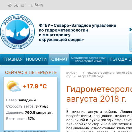
Вход
ФГБУ «Северо-Западное управление
Ф
по гидрометеорологии
и мониторингу
окружающей среды»
ГЛАВНАЯ
НОВОСТИ
КЛИМАТ
МОНИТОРИНГ ЗАГРЯЗНЕНИЯ
ПОГОДА С
ОКРУЖАЮЩЕЙ СРЕДЫ
СЕЙЧАС В ПЕТЕРБУРГЕ
климат
» гидрометеорологические обзо
год »
август 2018 года
+17.9 °C
Гидрометеороло
августа 2018 г.
Ветер:
западный
Скорость ветра:
3-7 м/с
В течение августа районы Ленин
Давление:
760,5 мм рт.ст.
воздействием процессов циклонич
Влажность:
57%
солнечной и сухой погоды сменяли
ливневой характер и не были затяж
повышенным относительно климатич
по данным м/с Санкт-Петербург