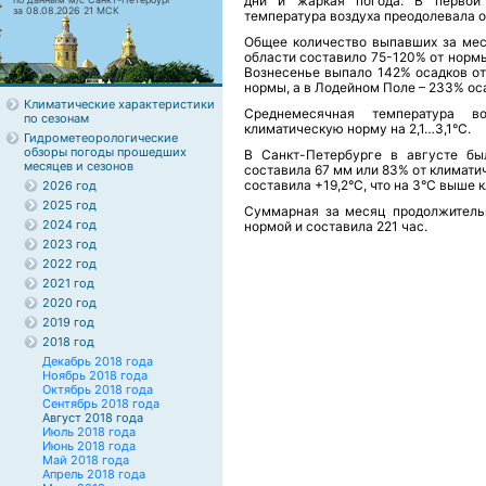
дни и жаркая погода. В первой
за 08.08.2026 21 МСК
температура воздуха преодолевала о
Общее количество выпавших за мес
области составило 75-120% от нормы
Вознесенье выпало 142% осадков от
нормы, а в Лодейном Поле – 233% ос
Климатические характеристики
Среднемесячная температура в
по сезонам
климатическую норму на 2,1…3,1°С.
Гидрометеорологические
обзоры погоды прошедших
В Санкт-Петербурге в августе бы
месяцев и сезонов
составила 67 мм или 83% от климат
составила +19,2°С, что на 3°С выше 
2026 год
2025 год
Суммарная за месяц продолжительн
2024 год
нормой и составила 221 час.
2023 год
2022 год
2021 год
2020 год
2019 год
2018 год
Декабрь 2018 года
Ноябрь 2018 года
Октябрь 2018 года
Сентябрь 2018 года
Август 2018 года
Июль 2018 года
Июнь 2018 года
Май 2018 года
Апрель 2018 года