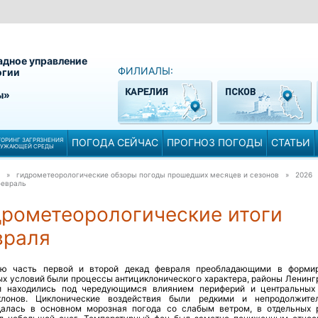
адное управление
ФИЛИАЛЫ:
огии
ы»
ОРИНГ ЗАГРЯЗНЕНИЯ
ПОГОДА СЕЙЧАС
ПРОГНОЗ ПОГОДЫ
СТАТЬИ
РУЖАЮЩЕЙ СРЕДЫ
» гидрометеорологические обзоры погоды прошедших месяцев и сезонов » 2026
февраль
дрометеорологические итоги
враля
ю часть первой и второй декад февраля преобладающими в форми
ых условий были процессы антициклонического характера, районы Ленинг
и находились под чередующимся влиянием периферий и центральных
клонов. Циклонические воздействия были редкими и непродолжите
алась в основном морозная погода со слабым ветром, в отдельных 