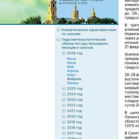
выпада
за 07.08.2026 0 МСК
климат
предела
до -26
градусо
В трет
влияни
Климатические характеристики
Норвеж
по сезонам
через 
Гидрометеорологические
ночные
обзоры погоды прошедших
21 февр
месяцев и сезонов
2026 год
Усилен
прекра
Июль
Июнь
понижа
Май
градусо
Апрель
26-28 
Март
Февраль
восточ
Январь
систем
мокрый
2025 год
гололед
2024 год
местам
2023 год
следую
суток 2
2022 год
2021 год
В цело
2020 год
Ленинг
област
2019 год
120% о
2018 год
В Санк
2017 год
районе 
2016 год