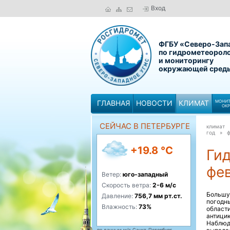
Вход
ФГБУ «Северо-Зап
по гидрометеорол
и мониторингу
окружающей сред
ГЛАВНАЯ
НОВОСТИ
КЛИМАТ
МОНИТ
ОК
СЕЙЧАС В ПЕТЕРБУРГЕ
климат
год »
+19.8 °C
Ги
фе
Ветер:
юго-западный
Скорость ветра:
2-6 м/с
Большу
Давление:
756,7 мм рт.ст.
погодн
Влажность:
73%
област
антици
Наблюд
по данным м/с Санкт-Петербург