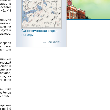
ительно
ились в
местами
 -6…-11
.
ующимся
иклон с
авлении
здуха в
Синоптическая карта
адусов,
погоды
Все карты
февраля
ые часы
а -1…-6
лиянием
ической
решли в
снега и
адусов,
сов, на
течение
танциям
районов
ми 107-
радском
о на 3,9