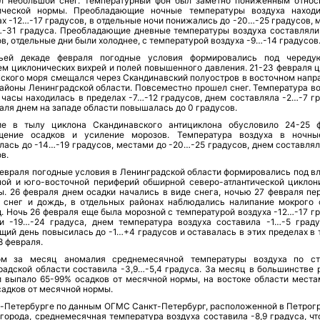
л небольшой снег. Температурный фон был заметно пониженным относ
ической нормы. Преобладающие ночные температуры воздуха наход
х -12…-17 градусов, в отдельные ночи понижались до -20…-25 градусов, 
…-31 градуса. Преобладающие дневные температуры воздуха составляли
в, отдельные дни были холоднее, с температурой воздуха -9…-14 градусов
ьей декаде февраля погодные условия формировались под черед
ем циклонических вихрей и полей повышенного давления. 21-23 февраля ц
ского моря смещался через Скандинавский полуостров в восточном напр
районы Ленинградской области. Повсеместно прошел снег. Температура во
 часы находилась в пределах -7…-12 градусов, днем составляла -2…-7 гр
аля днем на западе области повышалась до 0 градусов.
ие в тылу циклона Скандинавского антициклона обусловило 24-25 
щение осадков и усиление морозов. Температура воздуха в ночн
лась до -14…-19 градусов, местами до -20…-25 градусов, днем составлял
в.
февраля погодные условия в Ленинградской области формировались под в
ной и юго-восточной периферий обширной северо-атлантической циклон
ы. 26 февраля днем осадки начались в виде снега, ночью 27 февраля пе
 снег и дождь, в отдельных районах наблюдались налипание мокрого 
. Ночь 26 февраля еще была морозной с температурой воздуха -12…-17 гр
и -19…-24 градуса, днем температура воздуха составила -1…-5 граду
щий день повысилась до -1…+4 градусов и оставалась в этих пределах в 
8 февраля.
м за месяц аномалия среднемесячной температуры воздуха по с
радской области составила -3,9…-5,4 градуса. За месяц в большинстве 
и выпало 65-99% осадков от месячной нормы, на востоке области места
садков от месячной нормы.
т-Петербурге по данным ОГМС Санкт-Петербург, расположенной в Петрог
города, среднемесячная температура воздуха составила -8,9 градуса, чт