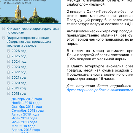
месяца отмечались оттепели, ко
за 07.08.2026 6 МСК
слабоположительной.
2 января в Санкт-Петербурге был п
этого дня: максимальная дневная
Предыдущий рекорд был зарегистри
температура воздуха составила +4,1 
Климатические характеристики
Антициклонический характер погоды 
по сезонам
преимущественно облачная, без су
Гидрометеорологические
этот период немного понизился, но
обзоры погоды прошедших
нормы.
месяцев и сезонов
В целом за месяц аномалия сре
2026 год
Ленинградской области составила +
2025 год
135% осадков от месячной нормы.
2024 год
В Санкт-Петербурге аномалия сре
2023 год
градуса, месячная сумма осадков с
2022 год
Продолжительность солнечного сиян
2021 год
норме для января 19 часов.
2020 год
Для получения более подробного
2019 год
бухгалтерии по работе с заказчиками
2018 год
Декабрь 2018 года
Ноябрь 2018 года
Октябрь 2018 года
Сентябрь 2018 года
Август 2018 года
Июль 2018 года
Июнь 2018 года
Май 2018 года
Апрель 2018 года