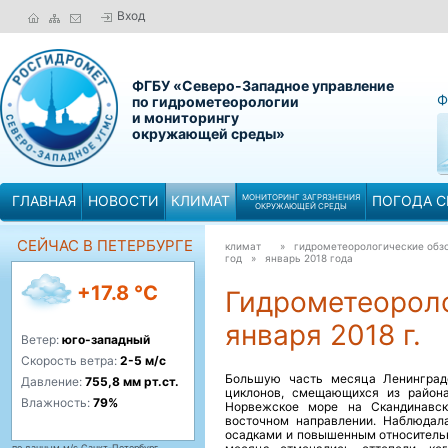
Вход
ФГБУ «Северо-Западное управление
Ф
по гидрометеорологии
и мониторингу
окружающей среды»
ГЛАВНАЯ
НОВОСТИ
КЛИМАТ
МОНИТОРИНГ ЗАГРЯЗНЕНИЯ
ПОГОДА С
ОКРУЖАЮЩЕЙ СРЕДЫ
СЕЙЧАС В ПЕТЕРБУРГЕ
климат
» гидрометеорологические обзо
год »
январь 2018 года
+17.8 °C
Гидрометеороло
января 2018 г.
Ветер:
юго-западный
Скорость ветра:
2-5 м/с
Большую часть месяца Ленинградс
Давление:
755,8 мм рт.ст.
циклонов, смещающихся из района
Влажность:
79%
Норвежское море на Скандинавск
восточном направлении. Наблюдал
осадками и повышенным относительн
по данным м/с Санкт-Петербург