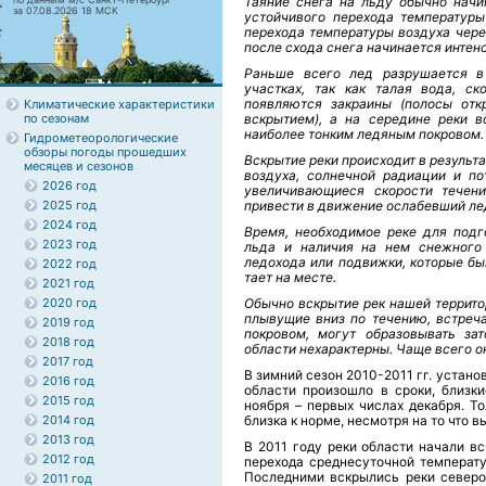
Таяние снега на льду обычно нач
за 07.08.2026 18 МСК
устойчивого перехода температур
перехода температуры воздуха чере
после схода снега начинается интенс
Раньше всего лед разрушается в
участках, так как талая вода, с
появляются закраины (полосы отк
Климатические характеристики
по сезонам
вскрытием), а на середине реки 
наиболее тонким ледяным покровом.
Гидрометеорологические
обзоры погоды прошедших
Вскрытие реки происходит в результ
месяцев и сезонов
воздуха, солнечной радиации и п
2026 год
увеличивающиеся скорости течен
2025 год
привести в движение ослабевший ле
2024 год
Время, необходимое реке для подг
2023 год
льда и наличия на нем снежного 
ледохода или подвижки, которые бы
2022 год
тает на месте.
2021 год
2020 год
Обычно вскрытие рек нашей террито
плывущие вниз по течению, встреч
2019 год
покровом, могут образовывать з
2018 год
области нехарактерны. Чаще всего он
2017 год
В зимний сезон 2010-2011 гг. устан
2016 год
области произошло в сроки, близк
2015 год
ноября – первых числах декабря. Т
2014 год
близка к норме, несмотря на то что в
2013 год
В 2011 году реки области начали вс
2012 год
перехода среднесуточной температу
Последними вскрылись реки северо-
2011 год