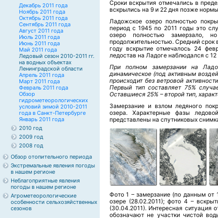
Сроки вскрытия отмечались в преде
Декабрь 2011 года
вскрылись на 9 и 22 дня позже норм
Ноябрь 2011 года
Октябрь 2011 года
Ладожское озеро полностью покры
Сентябрь 2011 года
период с 1945 по 2011 годы это сл
Август 2011 года
озеро полностью замерзало, н
Июль 2011 года
продолжительностью. Средний срок в
Июнь 2011 года
году вскрытие отмечалось 24 февр
Май 2011 года
ледостав на Ладоге наблюдался с 12 
Ледовый сезон 2010-2011 гг.
на водных объектах
При полном замерзании на Ладо
Ленинградской области
динамическое (под активным воздей
Апрель 2011 года
происходит без ветровой активност
Март 2011 года
Первый тип составляет 75% случае
Февраль 2011 года
Обзор
Оставшиеся 25% – второй тип, харак
гидрометеорологических
Замерзание и взлом ледяного покр
условий зимой 2010-2011
озера. Характерные фазы ледово
года в Санкт-Петербурге
Январь 2011 года
представлены на спутниковых снимк
2010 год
2009 год
2008 год
Обзор отопительного периода
Экстремальные явления погоды
в нашем регионе
Неблагоприятные явления
погоды в нашем регионе
Фото 1 – замерзание (по данным от 
Агрометеорологические
озере (28.02.2011); фото 4 – вскры
особенности сельхозяйственных
(30.04.2011). Интересная ситуация о
сезонов
обозначают не участки чистой вод