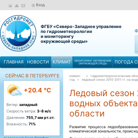
Вход
ФГБУ «Северо-Западное управление
Ф
по гидрометеорологии
и мониторингу
окружающей среды»
ГЛАВНАЯ
НОВОСТИ
КЛИМАТ
МОНИТОРИНГ ЗАГРЯЗНЕНИЯ
ПОГОДА С
ОКРУЖАЮЩЕЙ СРЕДЫ
СЕЙЧАС В ПЕТЕРБУРГЕ
климат
» гидрометеорологические обзо
год »
ледовый сезон 2010-2011 гг. на во
+20.4 °C
Ледовый сезон 2
водных объекта
Ветер:
западный
области
Скорость ветра:
3-8 м/с
Давление:
755,7 мм рт.ст.
Влажность:
71%
Развитие процесса ледообразовани
климатической зональности, происхо
по данным м/с Санкт-Петербург