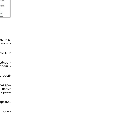
ь на 5-
ять и в
рмы, на
области
апреля и
второй-
северо-
к норме
а реках
третьей
торой –