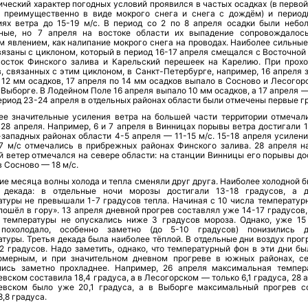
ческий характер погодных условий проявился в частых осадках (в первой
 преимущественно в виде мокрого снега и снега с дождём) и период
иях ветра до 15-19 м/с. В период со 2 по 8 апреля осадки были небо
ные, но 7 апреля на востоке области их выпадение сопровождалос
м явлением, как налипание мокрого снега на проводах. Наиболее сильные
вязаны с циклоном, который в период 16-17 апреля смещался с Восточной
восток Финского залива и Карельский перешеек на Карелию. При прох
, связанных с этим циклоном, в Санкт-Петербурге, например, 16 апреля 
12 мм осадков, 17 апреля по 14 мм осадков выпало в Сосново и Лесогорс
Выборге. В Лодейном Поле 16 апреля выпало 10 мм осадков, а 17 апреля 
ериод 23-24 апреля в отдельных районах области были отмечены первые г
ее значительные усиления ветра на большей части территории отмечали
 28 апреля. Например, 6 и 7 апреля в Винницах порывы ветра достигали 1
западных районах области 4-5 апреля — 11-15 м/с. 15-18 апреля усилени
17 м/с отмечались в прибрежных районах Финского залива. 28 апреля н
й ветер отмечался на севере области: на станции Винницы его порывы до
 в Сосново — 18 м/с.
ие месяца волны холода и тепла сменяли друг друга. Наиболее холодной 
 декада: в отдельные ночи морозы достигали 13-18 градусов, а 
атуры не превышали 1-7 градусов тепла. Начиная с 10 числа температур
пошёл в гору». 13 апреля дневной прогрев составлял уже 14-17 градусов
 температуры не опускались ниже 3 градусов мороза. Однако, уже 15
похолодало, особенно заметно (до 5-10 градусов) понизились 
туры. Третья декада была наиболее тёплой. В отдельные дни воздух прог
2 градусов. Надо заметить, однако, что температурный фон в эти дни бы
омерным, и при значительном дневном прогреве в южных районах, с
лись заметно прохладнее. Например, 26 апреля максимальная темпер
вском составила 18,4 градуса, а в Лесогорском — только 6,1 градуса, 28 
евском было уже 20,1 градуса, а в Выборге максимальный прогрев с
8,8 градуса.