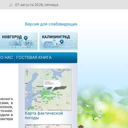
07 августа 2026, пятница
Версия для слабовидящих
О НАС
ГОСТЕВАЯ КНИГА
ческого
сами, в
клонов,
точнее.
Карта фактической
одили в
погоды
рактера