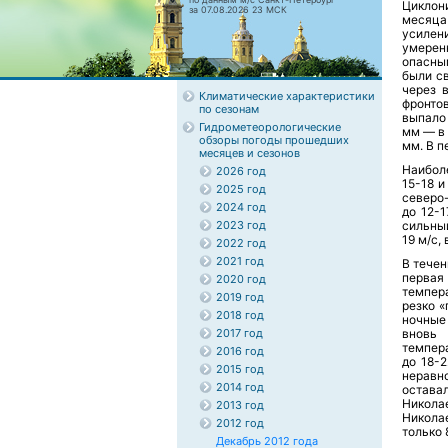
Циклони
за 07.08.2026 23 МСК
месяца
усилен
умерен
опасны
были с
через 
Климатические характеристики
фронтов
по сезонам
выпало 
Гидрометеорологические
мм — в 
обзоры погоды прошедших
мм. В п
месяцев и сезонов
Наибол
2026 год
15-18 и
2025 год
северо-
2024 год
до 12-
2023 год
сильны
19 м/с,
2022 год
2021 год
В течен
первая
2020 год
темпер
2019 год
резко «
2018 год
ночные
2017 год
вновь 
темпера
2016 год
до 18-2
2015 год
неравн
2014 год
остава
Николае
2013 год
Никола
2012 год
только 
Декабрь 2012 года