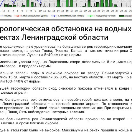
рологическая обстановка на водных
ектах Ленинградской области
ле среднемесячные уровни воды на большинстве рек территории отмечалис
выше нормы, на реках Тосна, Пчевжа, Капша, в нижнем течении реки О
 течении реки Луга – на 5-40 см ниже нормы.
месячные уровни воды на Ладожском озере оказались на 8 см ниже но
м озере - в пределах нормы.
альные запасы воды в снежном покрове на западе Ленинградской 
ись 15-20 марта и составили 65-80%, на востоке области – 31 марта - 5 
или 100-140% от нормы.
ьшей территории области сход снежного покрова отмечался в конце 
 декаде апреля.
ие большинства рек отмечалось в первой-второй декадах апреля, на 
е Ленинградской области – в третьей декаде апреля. По отношению 
ие произошло на 1-10 дней позже среднемноголетних дат. При вскрытии н
ясь, Паша, Оять наблюдались заторные явления.
ие большинства рек Ленинградской области произошло во второй - 
 месяца, в сроки близкие к норме.
дье в этом году было не высокое. Максимумы на реках прошли в конце в