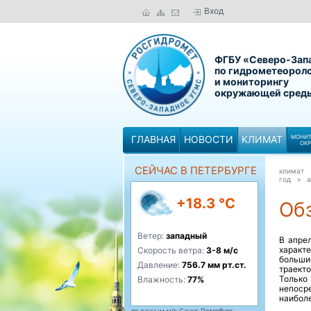
Вход
ФГБУ «Северо-Зап
по гидрометеорол
и мониторингу
окружающей сред
ГЛАВНАЯ
НОВОСТИ
КЛИМАТ
МОНИТ
ОК
СЕЙЧАС В ПЕТЕРБУРГЕ
климат
год »
а
+18.3 °C
Обз
Ветер:
западный
В апре
характ
Скорость ветра:
3-8 м/с
больши
Давление:
756.7 мм рт.ст.
траект
Только
Влажность:
77%
непоср
наиболе
по данным м/с Санкт-Петербург