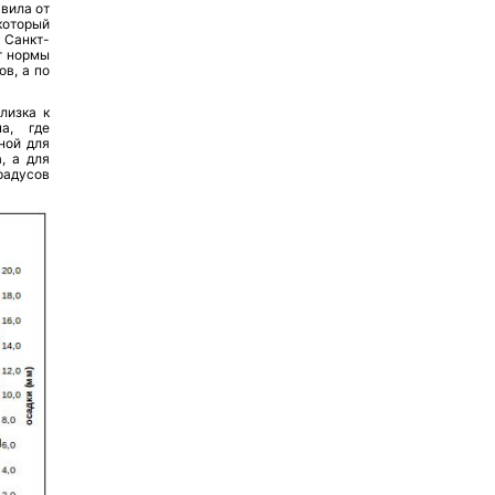
вила от
который
 Санкт-
т нормы
в, а по
лизка к
а, где
ной для
, а для
градусов