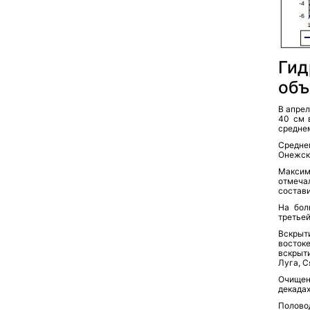
Гид
объ
В апре
40 см 
среднем
Средне
Онежско
Максим
отмечал
состав
На бол
третьей
Вскрыт
восток
вскрыт
Луга, С
Очищен
декадах
Полово