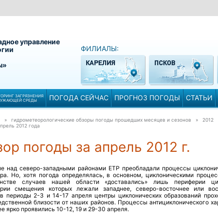
адное управление
ФИЛИАЛЫ:
огии
ы»
ОРИНГ ЗАГРЯЗНЕНИЯ
ПОГОДА СЕЙЧАС
ПРОГНОЗ ПОГОДЫ
СТАТЬИ
РУЖАЮЩЕЙ СРЕДЫ
» гидрометеорологические обзоры погоды прошедших месяцев и сезонов » 2012
прель 2012 года
ор погоды за апрель 2012 г.
ле над северо-западными районами ЕТР преобладали процессы циклони
ера. Но, хотя погода определялась, в основном, циклоническими процес
нстве случаев нашей области «доставались» лишь периферии ци
ории смещения которых лежали западнее, северо-восточнее или вос
 в периоды 2-3 и 14-17 апреля центры циклонических образований прох
едственной близости от наших районов. Процессы антициклонического ха
е ярко проявились 10-12, 19 и 29-30 апреля.