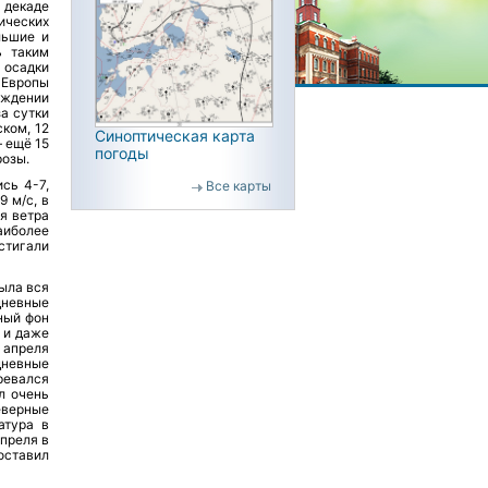
 декаде
ических
льшие и
ь таким
 осадки
 Европы
ождении
за сутки
ком, 12
Синоптическая карта
— ещё 15
погоды
розы.
сь 4-7,
Все карты
9 м/с, в
я ветра
аиболее
стигали
была вся
дневные
ный фон
, и даже
 апреля
дневные
ревался
л очень
еверные
атура в
апреля в
оставил