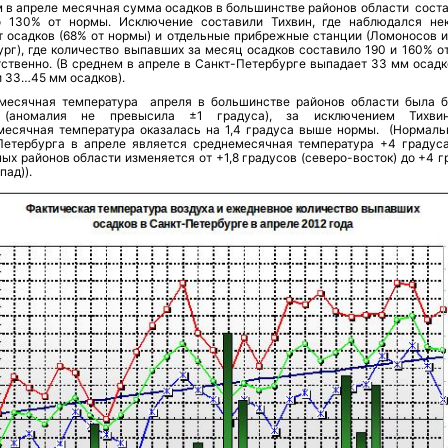
м в апреле месячная сумма осадков в большинстве районов области соста
 130% от нормы. Исключение составили Тихвин, где наблюдался не
т осадков (68% от нормы) и отдельные прибрежные станции (Ломоносов и
ург), где количество выпавших за месяц осадков составило 190 и 160% о
ственно. (В среднем в апреле в Санкт-Петербурге выпадает 33 мм осадко
и 33…45 мм осадков).
месячная температура апреля в большинстве районов области была б
 (аномалия не превысила ±1 градуса), за исключением Тихвин
месячная температура оказалась на 1,4 градуса выше нормы. (Нормаль
Петербурга в апреле является среднемесячная температура +4 градуса
ых районов области изменяется от +1,8 градусов (северо-восток) до +4 
пад)).