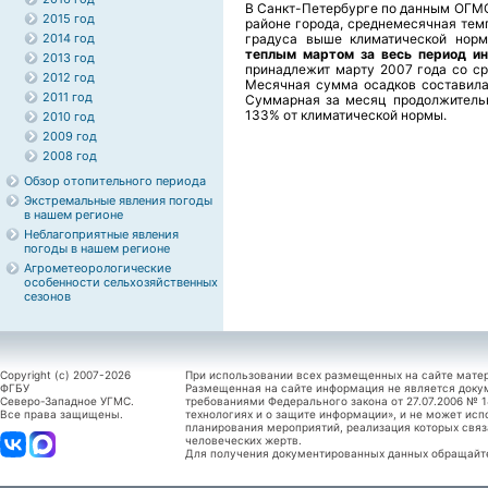
В Санкт-Петербурге по данным ОГМС
2015 год
районе города, среднемесячная темп
2014 год
градуса выше климатической нор
теплым мартом за весь период и
2013 год
принадлежит марту 2007 года со ср
2012 год
Месячная сумма осадков составила 
2011 год
Суммарная за месяц продолжительн
133% от климатической нормы.
2010 год
2009 год
2008 год
Обзор отопительного периода
Экстремальные явления погоды
в нашем регионе
Неблагоприятные явления
погоды в нашем регионе
Агрометеорологические
особенности сельхозяйственных
сезонов
Copyright (c) 2007-2026
При использовании всех размещенных на сайте мате
ФГБУ
Размещенная на сайте информация не является доку
Северо-Западное УГМС.
требованиями Федерального закона от 27.07.2006 №
Все права защищены.
технологиях и о защите информации», и не может исп
планирования мероприятий, реализация которых связ
человеческих жертв.
Для получения документированных данных обращайтес