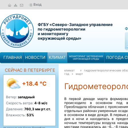
Вход
ФГБУ «Северо-Западное управление
Ф
по гидрометеорологии
и мониторингу
окружающей среды»
ГЛАВНАЯ
НОВОСТИ
КЛИМАТ
МОНИТОРИНГ ЗАГРЯЗНЕНИЯ
ПОГОДА С
ОКРУЖАЮЩЕЙ СРЕДЫ
СЕЙЧАС В ПЕТЕРБУРГЕ
климат
» гидрометеорологические обзо
год »
март
+18.4 °C
Гидрометеороло
Ветер:
западный
В первой декаде марта формирова
происходило в основном под вл
Скорость ветра:
4-8 м/с
Преобладала облачная с прояснения
Давление:
760,3 мм рт.ст.
отдельных районах умеренные осадки
в основном в виде дождя. В первые
Влажность:
53%
дня к ночи и находилась в преде
ночные температуры воздуха находи
местами понижались до -6…-8 град
по данным м/с Санкт-Петербург