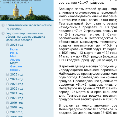
составляли +2…+7 градусов.
за 08.08.2026 20 МСК
Большую часть второй декады мар
влиянием юго-восточных периферий 
мало и наблюдались они не повсеме
с которыми в наш регион стал пост
Температурный фон стал стремит
Климатические характеристики
находились в пределах -2…+3 гра
по сезонам
пределах +7…+12 градусов, лишь у в
Гидрометеорологические
на 2-3 градуса теплее. В Санкт
обзоры погоды прошедших
расположенной в Петроградском р
месяцев и сезонов
абсолютные максимумы температур
2026 год
воздуха повысилась до +10,9 г
зафиксирован в 2008 году), 12 марта
Июль
в 1921 году), 13 марта – до +12,1 г
Июнь
Май
14 марта – до +15,3 градуса (предыду
Апрель
+11,7 градуса (предыдущий рекорд +11
Март
В третьей декаде месяца погодные 
Февраль
Январь
чередующимся влиянием периферий 
Наблюдалась преимущественно малоо
2025 год
года погода. Преобладающие ночные
2024 год
градуса. Преобладающие дневные те
2023 год
водоемов +5…+9 градусов, лишь о
Петербурге по данным ОГМС Санкт-
2022 год
города, 25 марта был превышен аб
2021 год
дня. Температура воздуха повысил
2020 год
градусов был зафиксирован в 2020 го
2019 год
В целом за месяц аномалия сре
2018 год
Ленинградской области составила +
2017 год
осадков. За месяц выпало 23-59% ос
2016 год