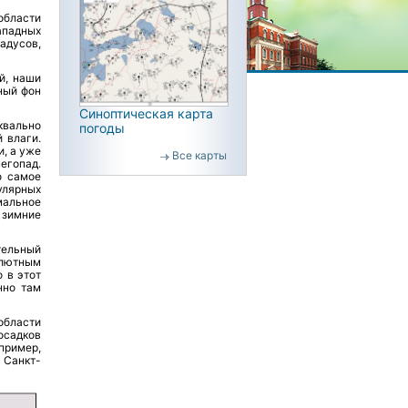
области
ападных
адусов,
й, наши
ный фон
Синоптическая карта
уквально
погоды
 влаги.
, а уже
Все карты
егопад.
о самое
улярных
мальное
 зимние
тельный
олютным
 в этот
нно там
области
осадков
пример,
 Санкт-