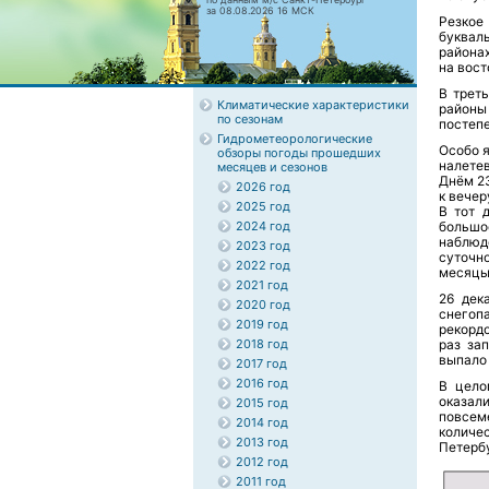
за 08.08.2026 16 МСК
Резкое
буквал
района
на вост
В трет
Климатические характеристики
районы
по сезонам
постеп
Гидрометеорологические
Особо я
обзоры погоды прошедших
налете
месяцев и сезонов
Днём 2
2026 год
к вечер
2025 год
В тот 
2024 год
большо
наблюд
2023 год
суточн
2022 год
месяцы,
2021 год
26 дек
2020 год
снегоп
2019 год
рекордо
2018 год
раз за
выпало
2017 год
2016 год
В цело
оказал
2015 год
повсем
2014 год
количес
2013 год
Петербу
2012 год
2011 год