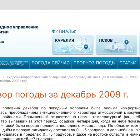
адное управление
ФИЛИАЛЫ:
огии
ы»
ОРИНГ ЗАГРЯЗНЕНИЯ
ПОГОДА СЕЙЧАС
ПРОГНОЗ ПОГОДЫ
СТАТЬИ
РУЖАЮЩЕЙ СРЕДЫ
» гидрометеорологические обзоры погоды прошедших месяцев и сезонов » 2009
екабрь 2009 года
ор погоды за декабрь 2009 г.
 половина декабря по погодным условиям была весьма комфортн
лась преобладанием антициклонального характера атмосферной циркуля
 районами. Повышенный относительно нормы температурный фон, не
ство выпавших за этот период осадков, четыре дня, когда на небе показ
 – такой была первая половина последнего месяца года. По области темп
а днём в первую пятидневку составляла 0…+5 градусов, в дальнейшем в 
находилась в пределах 0…-5 градусов, и даже на востоке области в ночн
калась ниже -6…-7 градусов.