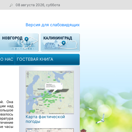
08 августа 2026, суббота
Версия для слабовидящих
О НАС
ГОСТЕВАЯ КНИГА
ой. Она
ции над
большое
ывалось
Карта фактической
ература
погоды
течение
ые часы