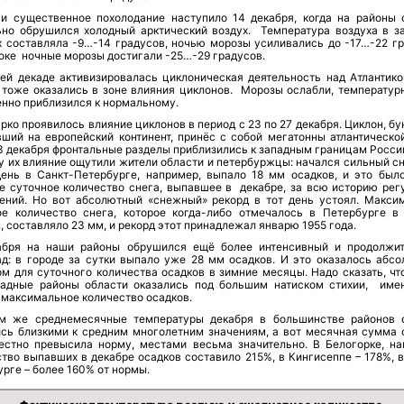
 и существенное похолодание наступило 14 декабря, когда на районы 
ьно обрушился холодный арктический воздух. Температура воздуха в з
х составляла -9…-14 градусов, ночью морозы усиливались до -17…-22 гр
оке ночные морозы достигали -25…-29 градусов.
ьей декаде активизировалась циклоническая деятельность над Атлантико
 тоже оказались в зоне влияния циклонов. Морозы ослабли, температур
енно приблизился к нормальному.
рко проявилось влияние циклонов в период с 23 по 27 декабря. Циклон, б
вший на европейский континент, принёс с собой мегатонны атлантической
3 декабря фронтальные разделы приблизились к западным границам России
у их влияние ощутили жители области и петербуржцы: начался сильный сн
день в Санкт-Петербурге, например, выпало 18 мм осадков, и это был
е суточное количество снега, выпавшее в декабре, за всю историю рег
ений. Но вот абсолютный «снежный» рекорд в тот день устоял. Макси
ое количество снега, которое когда-либо отмечалось в Петербурге в
 составляло 23 мм, и рекорд этот принадлежал январю 1955 года.
абря на наши районы обрушился ещё более интенсивный и продолжи
ад: в городе за сутки выпало уже 28 мм осадков. И это оказалось абс
м для суточного количества осадков в зимние месяцы. Надо сказать, что
падные районы области оказались под большим натиском стихии, име
 максимальное количество осадков.
м же среднемесячные температуры декабря в большинстве районов 
ись близкими к средним многолетним значениям, а вот месячная сумма 
естно превысила норму, местами весьма значительно. В Белогорке, на
тво выпавших в декабре осадков составило 215%, в Кингисеппе – 178%, в
рге – более 160% от нормы.