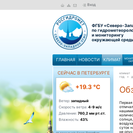
Вход
ФГБУ «Северо-Зап
по гидрометеорол
и мониторингу
окружающей сред
ГЛАВНАЯ
НОВОСТИ
КЛИМАТ
МОНИТ
ОК
СЕЙЧАС В ПЕТЕРБУРГЕ
климат
год »
д
+19.3 °C
Обз
Ветер:
западный
Первая
отлича
Скорость ветра:
4-9 м/с
нашими
Давление:
760,2 мм рт.ст.
количе
солнце,
Влажность:
43%
воздух
суток 
не опус
по данным м/с Санкт-Петербург