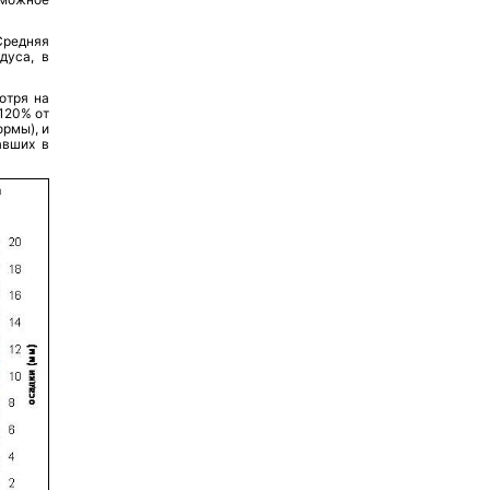
Средняя
дуса, в
отря на
120% от
рмы), и
авших в