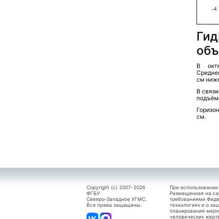
Гид
объ
В окт
Средне
см ниже
В связи
подъёма
Горизон
см.
Copyright (c) 2007-2026
При использовании
ФГБУ
Размещенная на са
Северо-Западное УГМС.
требованиями Феде
Все права защищены.
технологиях и о за
планирования меро
человеческих жерт