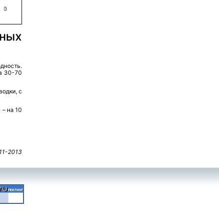
дных
ность.
а 30-70
одки, с
 – на 10
11-2013