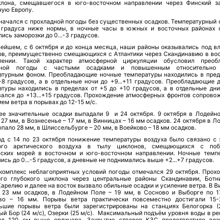
клона, смещавшегося в юго-восточном направлении через Финский з
ную Европу.
начался с прохладной погоды без существенных осадков. Температурный 
 градуса ниже нормы, в ночные часы в южных и восточных районах 
ись заморозки до 0...-3 градусов.
нейшем, с 6 октября и до конца месяца, наши районы оказывались под в
ов, преимущественно смещающихся с Атлантики через Скандинавию в во
лении. Такой характер атмосферной циркуляции обусловил преоб
рной погоды с частыми осадками и повышенным относительно
атурным фоном. Преобладающие ночные температуры находились в пред
+8 градусов, а в отдельные ночи до +9...+11 градусов. Преобладающие 
атуры находились в пределах от +5 до +10 градусов, а в отдельные дни
вался до +13...+15 градусов. Прохождение атмосферных фронтов сопрово
ем ветра в порывах до 12-15 м/с.
ее значительные осадки выпадали 9 и 24 октября. 9 октября в Лодейн
27 мм, в Вознесенье – 17 мм, в Винницах – 16 мм осадков. 24 октября в 
пало 28 мм, в Шлиссельбурге – 20 мм, в Воейково – 18 мм осадков.
од с 14 по 23 октября понижение температуры воздуха было связано с 
ого арктического воздуха в тылу циклонов, смещающихся с поб
еских морей в восточном и юго-восточном направлении. Ночные темп
ись до 0...-5 градусов, а дневные не поднимались выше +2...+7 градусов.
комплекс неблагоприятных условий погоды отмечался 29 октября. Прох
ого глубокого циклона через центральные районы Скандинавии, Ботн
Карелию и далее на восток вызвало обильные осадки и усиление ветра. В 
 23 мм осадков, в Лодейном Поле – 19 мм, в Сосново и Выборге по 1
во – 16 мм. Порывы ветра практически повсеместно достигали 15-
ьшие порывы ветра были зарегистрированы на станциях Белогорка (2
й Бор (24 м/с), Озерки (25 м/с). Максимальный подъём уровня воды в ре
ил 120 см выше ординара. Закрытие створов КЗС предотвратило во