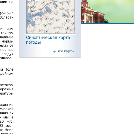
алив на
фон был
области
лиянием
сточном
Синоптическая карта
ладание
 нормы
погоды
елах от
дневные
Все карты
 воздух
ждалось
ом Поле
Лодейном
затоком
ережья
ературы
ождение
ический
Винницах
7 мм, в
20 м/с.
2 м/с),
ке Неве
зможное