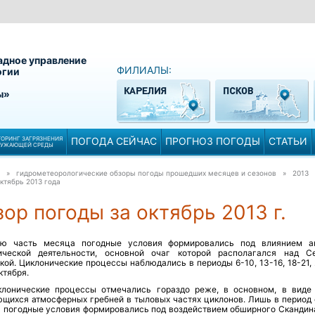
адное управление
ФИЛИАЛЫ:
огии
ы»
ОРИНГ ЗАГРЯЗНЕНИЯ
ПОГОДА СЕЙЧАС
ПРОГНОЗ ПОГОДЫ
СТАТЬИ
РУЖАЮЩЕЙ СРЕДЫ
» гидрометеорологические обзоры погоды прошедших месяцев и сезонов » 2013
ктябрь 2013 года
ор погоды за октябрь 2013 г.
ю часть месяца погодные условия формировались под влиянием а
ической деятельности, основной очаг которой располагался над С
кой. Циклонические процессы наблюдались в периоды 6-10, 13-16, 18-21,
ктября.
клонические процессы отмечались гораздо реже, в основном, в виде
щихся атмосферных гребней в тыловых частях циклонов. Лишь в период с
я погодные условия формировались под воздействием обширного Скандин