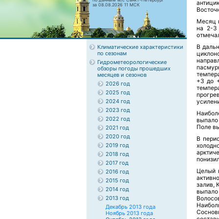
антици
за 08.08.2026 11 МСК
Восточ
Месяц 
на 2-3
отмечал
В даль
Климатические характеристики
по сезонам
циклон
направ
Гидрометеорологические
пасму
обзоры погоды прошедших
темпер
месяцев и сезонов
+3 до 
2026 год
темпер
2025 год
прогре
2024 год
усилени
2023 год
Наибол
2022 год
выпало 
Поле вы
2021 год
2020 год
В пери
2019 год
холодн
арктич
2018 год
понизил
2017 год
Целый 
2016 год
активн
2015 год
залив, 
2014 год
выпало
2013 год
Волосо
Наибол
Декабрь 2013 года
Сосновы
Ноябрь 2013 года
состав