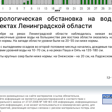
рологическая обстановка на во
ектах Ленинградской области
ябре на реках Ленинградской области наблюдалась низкая вод
месячные уровни воды на большинстве рек востока области оказались н
 нормы. На западе области уровни были на 20-55 см ниже нормы.
 с выпадением осадков во второй половине месяца начались дождевые пав
ми уровней воды на 10-70 см, а на реках Паша и Оять на 135-180 см.
ты крупных озер были ниже нормы: на Онежском – на 20 см, на Ладожском
13-
 всех размещенных на сайте материалов ссылка обязательна.
йте информация не является документированной в соответствии с
рального закона от 27.07.2006 № 149-ФЗ «Об информации, информационных
щите информации», и не может использоваться в коммерческих целях, для
приятий, реализация которых связана с риском материальных потерь или
в.