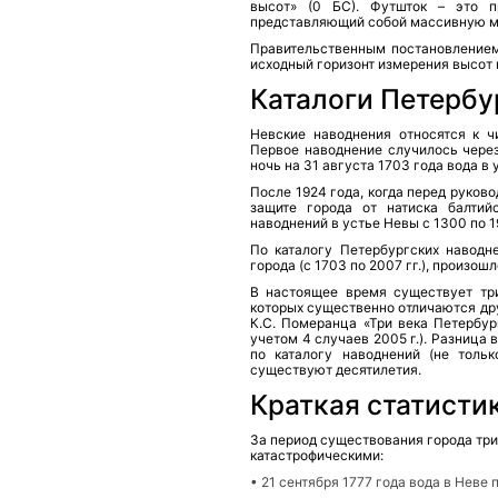
высот» (0 БС). Футшток – это п
представляющий собой массивную м
Правительственным постановлением
исходный горизонт измерения высот 
Каталоги Петербу
Невские наводнения относятся к ч
Первое наводнение случилось через
ночь на 31 августа 1703 года вода в 
После 1924 года, когда перед руков
защите города от натиска балтий
наводнений в устье Невы с 1300 по 1
По каталогу Петербургских наводн
города (с 1703 по 2007 гг.), произо
В настоящее время существует три
которых существенно отличаются дру
К.С. Померанца «Три века Петербур
учетом 4 случаев 2005 г.). Разница
по каталогу наводнений (не тольк
существуют десятилетия.
Краткая статисти
За период существования города три
катастрофическими:
• 21 сентября 1777 года вода в Неве 