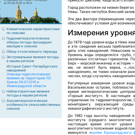
приносят циклоны, чаще всего атлант
за 09.08.2026 8 МСК
Город расположен на низких берегах
Невы. Также неглубок Финский залив,
Эти два фактора (перемещение чере
обеспечивают условия для возникно
Климатические характеристики
Измерения уровня
по сезонам
Гидрометеорологические
До 1878 года уровни воды в Неве из
обзоры погоды прошедших
месяцев и сезонов
и эти сведения весьма приблизите
даты этих наводнений. Невысокие н
Обзор отопительного периода
Уровень воды определялся грубо, п
Экстремальные явления погоды
различных отсчетных горизонтов. По
в нашем регионе
Берх – морской инженер и историк –
История Санкт-Петербургских
им, не может быть верна, «...по
наводнений
наводнениях, не токмо означали раз
Опасные гидрологические
числах, когда случались наводнения»
явления на территории ЛО
Ураган 29.07.2010 в
Регулярные измерения уровня воды
Ленинградской области
Васильевском острове, поблизости 
Неблагоприятные явления
время метеорологическим центром
погоды в нашем регионе
«Горный институт». В настоящее 
управление по гидрометеорологии, 
Агрометеорологические
мониторингу окружающей среды 
особенности сельхозяйственных
океанографического института.
сезонов
До 1982 года высоты наводнений в
института (среднего многолетнег
настоящее время отсчет уровня 
многолетнего положения водной пове
именуется «
нулем Кронштадского 