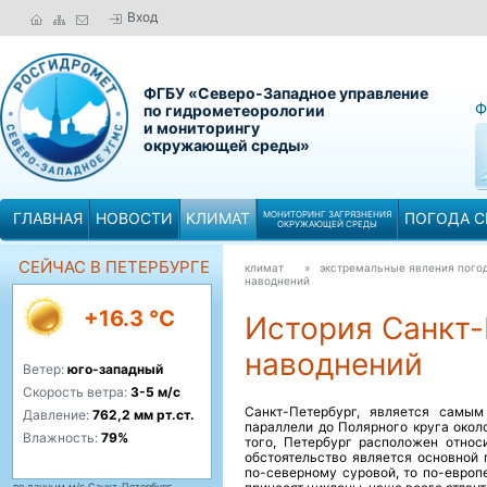
Вход
ФГБУ «Северо-Западное управление
Ф
по гидрометеорологии
и мониторингу
окружающей среды»
ГЛАВНАЯ
НОВОСТИ
КЛИМАТ
МОНИТОРИНГ ЗАГРЯЗНЕНИЯ
ПОГОДА С
ОКРУЖАЮЩЕЙ СРЕДЫ
СЕЙЧАС В ПЕТЕРБУРГЕ
климат
» экстремальные явления пого
наводнений
+16.3 °C
История Санкт-
наводнений
Ветер:
юго-западный
Скорость ветра:
3-5 м/с
Санкт-Петербург, является самы
Давление:
762,2 мм рт.ст.
параллели до Полярного круга окол
Влажность:
79%
того, Петербург расположен относи
обстоятельство является основной 
по-северному суровой, то по-европ
по данным м/с Санкт-Петербург