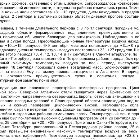
ерных фронтов, связанных с этим циклоном, сопровождалось кратковре
и различной интенсивности, в отдельных районах отмечались грозы. Темп
а в ночные часы составляла +8…+13 градусов, днем находилась в предел
адуса, 2 сентября в восточных районах области дневной прогрев состав
дусов.
нейшем, в течение длительного периода с 3 по 17 сентября, погодные ус
радской области формировались под влиянием преимущественно з
й) периферии обширного блокирующего антициклона. Наблюдалась в о
ная и сухая погода. Преобладающие ночные температуры воздуха наход
ах +10…+15 градусов, 6-9 сентября местами понижались до +3…+8 гр
адающие дневные температуры воздуха составляли +22…+27 градусов. Ше
ие этого периода (3, 4, 12, 13, 14 и 17 сентября) в Санкт-Петербурге, п
анкт-Петербург, расположенной в Петроградском районе города, был п
вный максимум температуры воздуха за весь период инструмент
ений. 18 сентября произошла смена воздушных масс. Блокирующий ант
ил на восток. Ему на смену пришел антициклон с Атлантики. В перио
бря сохранялась преимущественно сухая и солнечная погода, 
атурный фон заметно понизился.
едующие дни произошла перестройка атмосферных процессов. Цик
ной зоны Северной Атлантики стали смещаться через Британские ос
восточном направлении на северо-запад Европы, оттеснив антициклон к в
ование погодных условий в Ленинградской области происходило под в
ных и южных периферий циклонических вихрей. Наблюдалась обл
ениями, сырая и ветреная погода. Дожди выпадали ежедневно, в дневные 
ентября в отдельных районах отмечались грозы. Температурный фон в пер
а еще был по-летнему высоким с дневным прогревом 24 и 26 сентября до 
в, 25 сентября – до +20…+25 градусов. При этом в Санкт-Петербурге, по
анкт-Петербург, расположенной в Петроградском районе города, 25 с
был превышен ежедневный максимум температуры воздуха за весь
ментальных наблюдений. Температура воздуха повысилась до +23,8 г