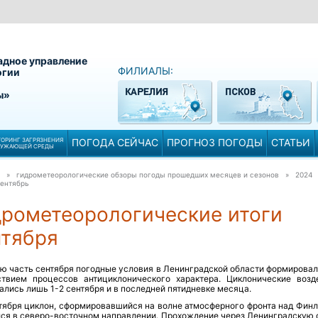
адное управление
ФИЛИАЛЫ:
огии
ы»
ОРИНГ ЗАГРЯЗНЕНИЯ
ПОГОДА СЕЙЧАС
ПРОГНОЗ ПОГОДЫ
СТАТЬИ
РУЖАЮЩЕЙ СРЕДЫ
» гидрометеорологические обзоры погоды прошедших месяцев и сезонов » 2024
ентябрь
дрометеорологические итоги
нтября
ю часть сентября погодные условия в Ленинградской области формировал
ствием процессов антициклонического характера. Циклонические возд
лись лишь 1-2 сентября и в последней пятидневке месяца.
нтября циклон, сформировавшийся на волне атмосферного фронта над Финл
ся в северо-восточном направлении. Прохождение через Ленинградскую 