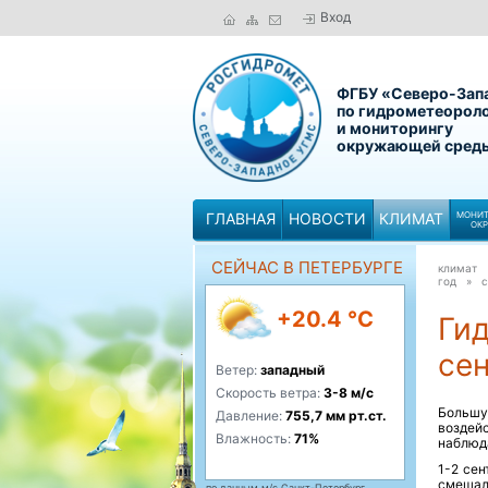
Вход
ФГБУ «Северо-Зап
по гидрометеорол
и мониторингу
окружающей сред
ГЛАВНАЯ
НОВОСТИ
КЛИМАТ
МОНИТ
ОК
СЕЙЧАС В ПЕТЕРБУРГЕ
климат
год »
с
+20.4 °C
Ги
се
Ветер:
западный
Скорость ветра:
3-8 м/с
Большу
Давление:
755,7 мм рт.ст.
воздей
Влажность:
71%
наблюда
1-2 се
смещал
по данным м/с Санкт-Петербург