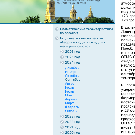
атмосф
за 07.08.2026 18 МСК
дождям
воздух
+23 гр
+28 гра
В даль
Климатические характеристики
Ленинг
по сезонам
(тепло
Гидрометеорологические
солнеч
обзоры погоды прошедших
предел
месяцев и сезонов
Преобл
2026 год
в течен
ОГМС С
2025 год
ежедне
2024 год
наблюд
Декабрь
отступ
Ноябрь
сентя
Октябрь
темпер
Сентябрь
Август
В посл
Июль
умерен
Июнь
северо-
Май
Формир
Апрель
восточ
Март
проясн
Февраль
и 26 с
Январь
период
2023 год
градусо
2022 год
ОГМС С
2021 год
вновь 
инстру
2020 год