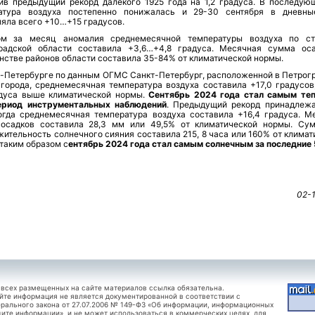
ив предыдущий рекорд далекого 1925 года на 1,2 градуса. В последую
атура воздуха постепенно понижалась и 29-30 сентября в дневн
яла всего +10…+15 градусов.
м за месяц аномалия среднемесячной температуры воздуха по с
радской области составила +3,6…+4,8 градуса. Месячная сумма ос
нстве районов области составила 35-84% от климатической нормы.
т-Петербурге по данным ОГМС Санкт-Петербург, расположенной в Петрог
 города, среднемесячная температура воздуха составила +17,0 градусов,
адуса выше климатической нормы.
Сентябрь 2024 года стал самым те
ериод инструментальных наблюдений
. Предыдущий рекорд принадлеж
тогда среднемесячная температура воздуха составила +16,4 градуса. М
осадков составила 28,3 мм или 49,5% от климатической нормы. Су
ительность солнечного сияния составила 215, 8 часа или 160% от климат
таким образом с
ентябрь 2024 года стал самым солнечным за последние 
02-
 всех размещенных на сайте материалов ссылка обязательна.
йте информация не является документированной в соответствии с
рального закона от 27.07.2006 № 149-ФЗ «Об информации, информационных
щите информации», и не может использоваться в коммерческих целях, для