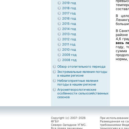
превыс
2019 год
темпер
2018 год
составл
2017 год
В цело
2016 год
Ленинг
2015 год
больши
2014 год
В Санк
2013 год
районе
4,6 гр
2012 год
весь п
2011 год
году, 
2010 год
сумма 
2009 год
продолж
нормы, 
2008 год
Обзор отопительного периода
Экстремальные явления погоды
в нашем регионе
Неблагоприятные явления
погоды в нашем регионе
Агрометеорологические
особенности сельхозяйственных
сезонов
Copyright (c) 2007-2026
При использовании
ФГБУ
Размещенная на са
Северо-Западное УГМС.
требованиями Феде
Все права защищены.
технологиях и о за