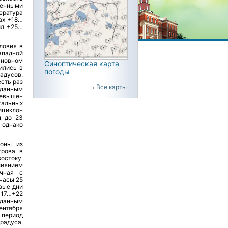
менными
ература
ах +18…
ил +25…
ловия в
ападной
сновном
Синоптическая карта
ились в
погоды
адусов.
сть раз
Все карты
о данным
ревышен
альных
ициклон
д до 23
однако
лоны из
трова в
остоку.
лиянием
ачная с
часы 25
вые дни
+17…+22
 данным
ентября
 период
радуса,