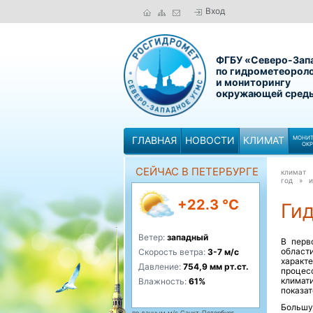
Вход
ФГБУ «Северо-Зап
по гидрометеорол
и мониторингу
окружающей сред
ГЛАВНАЯ
НОВОСТИ
КЛИМАТ
МОНИТ
ОК
СЕЙЧАС В ПЕТЕРБУРГЕ
климат
год »
и
+22.3 °C
Ги
Ветер:
западный
В перв
област
Скорость ветра:
3-7 м/с
характ
Давление:
754,9 мм рт.ст.
процес
климат
Влажность:
61%
показат
Большу
по данным м/с Санкт-Петербург