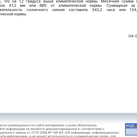
а, что на 1,2 градуса выше климатической нормы. Месячная сумма 
вила 47,2 мм или 68% от климатической нормы. Суммарная за
лжительность солнечного сияния составила 342,2 часа или 134
ической нормы.
04-
 всех размещенных на сайте материалов ссылка обязательна.
йте информация не является документированной в соответствии с
рального закона от 27.07.2006 № 149-ФЗ «Об информации, информационных
щите информации», и не может использоваться в коммерческих целях, для