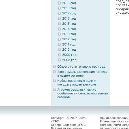
градус
2019 год
соста
2018 год
продо
климат
2017 год
2016 год
2015 год
2014 год
2013 год
2012 год
2011 год
2010 год
2009 год
2008 год
Обзор отопительного периода
Экстремальные явления погоды
в нашем регионе
Неблагоприятные явления
погоды в нашем регионе
Агрометеорологические
особенности сельхозяйственных
сезонов
Copyright (c) 2007-2026
При использовании
ФГБУ
Размещенная на са
Северо-Западное УГМС.
требованиями Феде
Все права защищены.
технологиях и о за