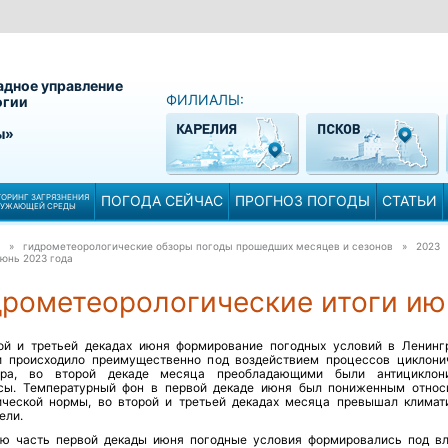
адное управление
ФИЛИАЛЫ:
огии
ы»
ОРИНГ ЗАГРЯЗНЕНИЯ
ПОГОДА СЕЙЧАС
ПРОГНОЗ ПОГОДЫ
СТАТЬИ
РУЖАЮЩЕЙ СРЕДЫ
» гидрометеорологические обзоры погоды прошедших месяцев и сезонов » 2023
юнь 2023 года
дрометеорологические итоги ию
ой и третьей декадах июня формирование погодных условий в Ленинг
и происходило преимущественно под воздействием процессов циклони
ера, во второй декаде месяца преобладающими были антициклон
сы. Температурный фон в первой декаде июня был пониженным относ
ической нормы, во второй и третьей декадах месяца превышал климат
ели.
ю часть первой декады июня погодные условия формировались под в