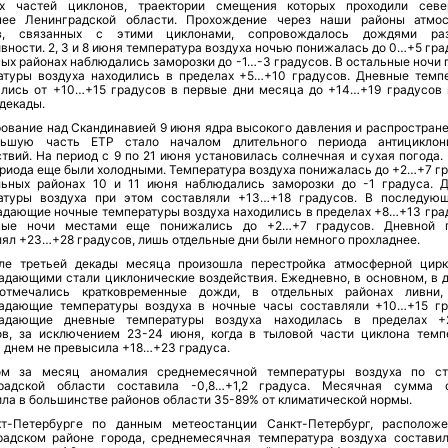
х частей циклонов, траектории смещения которых проходили сев
нее Ленинградской области. Прохождение через наши районы атмо
ов, связанных с этими циклонами, сопровождалось дождями раз
вности. 2, 3 и 8 июня температура воздуха ночью понижалась до 0…+5 гра
ых районах наблюдались заморозки до -1…-3 градусов. В остальные ночи 
атуры воздуха находились в пределах +5…+10 градусов. Дневные темп
лись от +10…+15 градусов в первые дни месяца до +14…+19 градусов 
декады.
ование над Скандинавией 9 июня ядра высокого давления и распростране
ьшую часть ЕТР стало началом длительного периода антициклон
твий. На период с 9 по 21 июня установилась солнечная и сухая погода.
ериода еще были холодными. Температура воздуха понижалась до +2…+7 гр
льных районах 10 и 11 июня наблюдались заморозки до -1 градуса. 
атуры воздуха при этом составляли +13…+18 градусов. В последую
адающие ночные температуры воздуха находились в пределах +8…+13 град
ные ночи местами еще понижались до +2…+7 градусов. Дневной 
ял +23…+28 градусов, лишь отдельные дни были немного прохладнее.
ле третьей декады месяца произошла перестройка атмосферной цирк
адающими стали циклонические воздействия. Ежедневно, в основном, в 
отмечались кратковременные дожди, в отдельных районах ливни,
адающие температуры воздуха в ночные часы составляли +10…+15 гр
адающие дневные температуры воздуха находилась в пределах +
ов, за исключением 23-24 июня, когда в тыловой части циклона темп
 днем не превысила +18…+23 градуса.
м за месяц аномалия среднемесячной температуры воздуха по с
радской области составила -0,8…+1,2 градуса. Месячная сумма 
ла в большинстве районов области 35-89% от климатической нормы.
т-Петербурге по данным метеостанции Санкт-Петербург, располож
радском районе города, среднемесячная температура воздуха составил