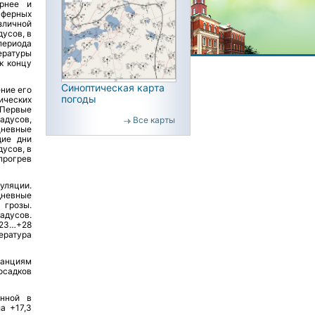
ернее и
сферных
личной
дусов, в
периода
ературы
к концу
Синоптическая карта
ние его
погоды
ических
 Первые
адусов,
Все карты
Дневные
щие дни
усов, в
прогрев
уляции.
дневные
 грозы.
адусов.
23…+28
ература
танциям
осадков
енной в
а +17,3