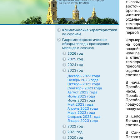
тыловы
за 07.08.2026 12 МСК
восточ
фронт
интенси
отдельн
темпер
повыша
Климатические характеристики
первой 
по сезонам
Гидрометеорологические
Формир
обзоры погоды прошедших
на бол
месяцев и сезонов
воздейс
ночи п
2026 год
в отде
2025 год
темпер
2024 год
преобл
2023 год
отдель
составл
Декабрь 2023 года
Ноябрь 2023 года
В нача
Октябрь 2023 года
Преобл
Сентябрь 2023 года
часы, 
Август 2023 года
Преобл
Июль 2023 года
Преобл
Июнь 2023 года
градус
Май 2023 года
Апрель 2023 года
воздуха
Март 2023 года
В цело
Февраль 2023 года
Ленинг
Январь 2023 года
состави
2022 год
2021 год
В Санк
Петрог
2020 год