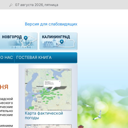
07 августа 2026, пятница
Версия для слабовидящих
О НАС
ГОСТЕВАЯ КНИГА
ня
радской
ческого
ические
ительно
Карта фактической
ические
погоды
лиянием