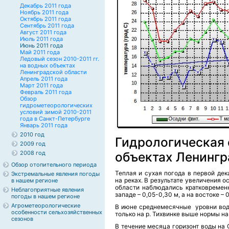
Декабрь 2011 года
Ноябрь 2011 года
Октябрь 2011 года
Сентябрь 2011 года
Август 2011 года
Июль 2011 года
Июнь 2011 года
Май 2011 года
Ледовый сезон 2010-2011 гг.
на водных объектах
Ленинградской области
Апрель 2011 года
Март 2011 года
Февраль 2011 года
Обзор
гидрометеорологических
условий зимой 2010-2011
года в Санкт-Петербурге
Январь 2011 года
2010 год
Гидрологическая 
2009 год
2008 год
объектах Ленингр
Обзор отопительного периода
Теплая и сухая погода в первой де
Экстремальные явления погоды
на реках. В результате увеличения о
в нашем регионе
области наблюдались кратковремен
Неблагоприятные явления
западе – 0,05-0,30 м, а на востоке – 
погоды в нашем регионе
Агрометеорологические
В июне среднемесячные уровни воды
особенности сельхозяйственных
только на р. Тихвинке выше нормы на
сезонов
В течение месяца горизонт воды на