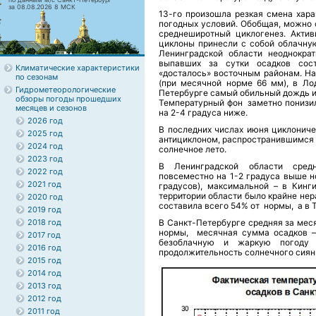
за 08.08.2026 8 МСК
13-го произошла резкая смена хара
погодных условий. Обобщая, можно 
среднеширотный циклогенез. Акти
циклоны принесли с собой облачную
Ленинградской области неоднокра
выпавших за сутки осадков сос
Климатические характеристики
«досталось» восточным районам. На
по сезонам
(при месячной норме 66 мм), в Л
Гидрометеорологические
Петербурге самый обильный дождь ию
обзоры погоды прошедших
Температурный фон заметно понизилс
месяцев и сезонов
на 2-4 градуса ниже.
2026 год
В последних числах июня циклониче
2025 год
антициклоном, распространившимся 
2024 год
солнечное лето.
2023 год
В Ленинградской области сред
2022 год
повсеместно на 1-2 градуса выше н
2021 год
градусов), максимальной – в Кинги
территории области было крайне не
2020 год
составила всего 54% от нормы, а в 
2019 год
2018 год
В Санкт-Петербурге средняя за мес
нормы, месячная сумма осадков – 
2017 год
безоблачную и жаркую погоду 
2016 год
продолжительность солнечного сияни
2015 год
2014 год
2013 год
2012 год
2011 год