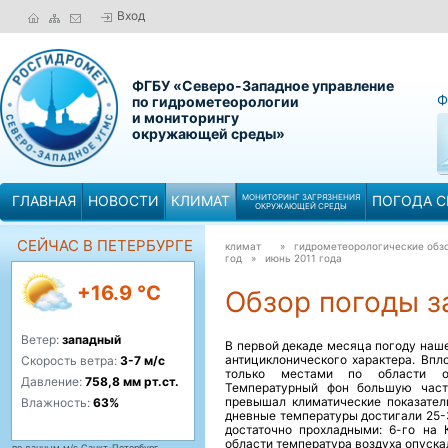
Вход
ФГБУ «Северо-Западное управление
Ф
по гидрометеорологии
и мониторингу
окружающей среды»
ГЛАВНАЯ
НОВОСТИ
КЛИМАТ
МОНИТОРИНГ ЗАГРЯЗНЕНИЯ
ПОГОДА С
ОКРУЖАЮЩЕЙ СРЕДЫ
СЕЙЧАС В ПЕТЕРБУРГЕ
климат
» гидрометеорологические обзо
год »
июнь 2011 года
+16.9 °C
Обзор погоды за
Ветер:
западный
В первой декаде месяца погоду наш
антициклонического характера. Впл
Скорость ветра:
3-7 м/с
только местами по области от
Давление:
758,8 мм рт.ст.
Температурный фон большую часть
превышал климатические показател
Влажность:
63%
дневные температуры достигали 25-
достаточно прохладными: 6-го на 
области температура воздуха опуска
по данным м/с Санкт-Петербург