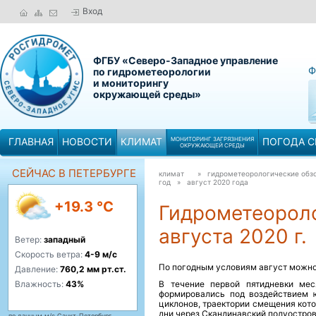
Вход
ФГБУ «Северо-Западное управление
Ф
по гидрометеорологии
и мониторингу
окружающей среды»
ГЛАВНАЯ
НОВОСТИ
КЛИМАТ
МОНИТОРИНГ ЗАГРЯЗНЕНИЯ
ПОГОДА С
ОКРУЖАЮЩЕЙ СРЕДЫ
СЕЙЧАС В ПЕТЕРБУРГЕ
климат
» гидрометеорологические обзо
год »
август 2020 года
+19.3 °C
Гидрометеороло
августа 2020 г.
Ветер:
западный
Скорость ветра:
4-9 м/с
По погодным условиям август можно 
Давление:
760,2 мм рт.ст.
Влажность:
43%
В течение первой пятидневки мес
формировались под воздействием 
циклонов, траектории смещения кот
дни через Скандинавский полуостров
по данным м/с Санкт-Петербург