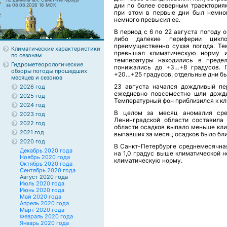
дни по более северным траектория
за 08.08.2026 16 МСК
при этом в первые дни был немно
немного превысил ее.
В период с 6 по 22 августа погоду
либо далекие периферии цикло
преимущественно сухая погода. Т
Климатические характеристики
превышал климатическую норму 
по сезонам
температуры находились в преде
Гидрометеорологические
понижались до +3…+8 градусов. 
обзоры погоды прошедших
+20…+25 градусов, отдельные дни б
месяцев и сезонов
23 августа начался дождливый пе
2026 год
ежедневно повсеместно шли дожди
2025 год
Температурный фон приблизился к к
2024 год
В целом за месяц аномалия сре
2023 год
Ленинградской области составила 
2022 год
области осадков выпало меньше кли
2021 год
выпавших за месяц осадков было бли
2020 год
В Санкт-Петербурге среднемесячная
Декабрь 2020 года
на 1,0 градус выше климатической 
Ноябрь 2020 года
климатическую норму.
Октябрь 2020 года
Сентябрь 2020 года
Август 2020 года
Июль 2020 года
Июнь 2020 года
Май 2020 года
Апрель 2020 года
Март 2020 года
Февраль 2020 года
Январь 2020 года