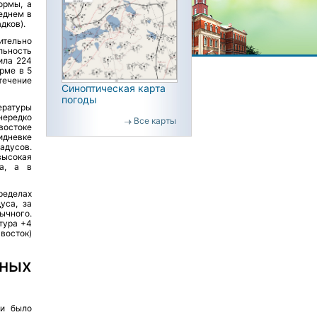
ормы, а
еднем в
дков).
ительно
льность
ила 224
орме в 5
 течение
Синоптическая карта
погоды
ературы
нередко
Все карты
востоке
идневке
адусов.
высокая
са, а в
ределах
уса, за
ычного.
тура +4
-восток)
дных
ти было