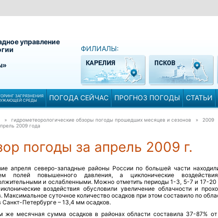
адное управление
ФИЛИАЛЫ:
огии
ы»
ОРИНГ ЗАГРЯЗНЕНИЯ
ПОГОДА СЕЙЧАС
ПРОГНОЗ ПОГОДЫ
СТАТЬИ
РУЖАЮЩЕЙ СРЕДЫ
» гидрометеорологические обзоры погоды прошедших месяцев и сезонов » 2009
прель 2009 года
ор погоды за апрель 2009 г.
ние апреля северо-западные районы России по большей части находил
ием полей повышенного давления, а циклонические воздействи
олжительными и ослабленными. Можно отметить периоды 1-3, 5-7 и 17-20 
циклонические воздействия обусловили увеличение облачности и прох
. Максимальное суточное количество осадков при этом составило по обла
в Санкт-Петербурге – 13,4 мм осадков.
м же месячная сумма осадков в районах области составила 37-87% от