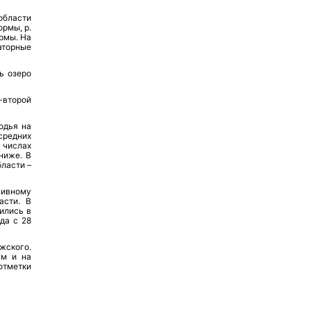
области
ормы, р.
ормы. На
аторные
ь озеро
-второй
одья на
средних
 числах
ниже. В
ласти –
сивному
асти. В
тились в
да с 28
жского.
 м и на
отметки