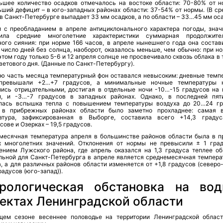
ьшее количество осадков отмечалось на востоке области: 70-80% от н
ьший дефицит – в юго-западных районах области: 37-54% от нормы. (В ср
в Санкт-Петербурге выпадает 33 мм осадков, а по области – 33…45 мм оса
и с преобладанием в апреле антициклонального характера погоды, знач
ила средние многолетние характеристики суммарная продолжите
ного сияния: при норме 166 часов, в апреле нынешнего года она состав
 число дней без солнца, наоборот, оказалось меньше, чем обычно: при н
этом году только 5-6 и 12 апреля солнце не просвечивало сквозь облака в
ветового дня. (Данные по Санкт-Петербургу).
ю часть месяца температурный фон оставался невысоким: дневные темп
превышали +2…+7 градусов, а минимальные ночные температуры 
лись отрицательными, достигая в отдельные ночи -10…-15 градусов на 
и, и -3…-7 градусов в западных районах. Однако, в последней пят
лась вспышка тепла с повышением температуры воздуха до 20…24 гр
 в прибрежных районах области было заметно прохладнее: самая 
атура, зафиксированная в Выборге, составила всего +14,3 граду
ове и Озерках – 19,5 градусов.
месячная температура апреля в большинстве районов области была в п
х многолетних значений. Отклонения от нормы не превысили ± 1 град
ением Лужского района, где апрель оказался на 1,3 градуса теплее об
льной для Санкт-Петербурга в апреле является среднемесячная темпера
, а для различных районов области изменяется от +1,8 градусов (северо
радусов (юго-запад)).
рологическая обстановка на во
ектах Ленинградской области
щем сезоне весеннее половодье на территории Ленинградской облас