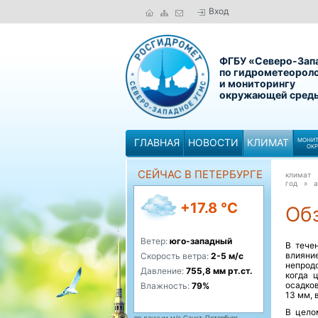
Вход
ФГБУ «Северо-Зап
по гидрометеорол
и мониторингу
окружающей сред
ГЛАВНАЯ
НОВОСТИ
КЛИМАТ
МОНИТ
ОК
СЕЙЧАС В ПЕТЕРБУРГЕ
климат
год »
а
+17.8 °C
Обз
Ветер:
юго-западный
В тече
влиян
Скорость ветра:
2-5 м/с
непрод
Давление:
755,8 мм рт.ст.
когда 
осадков
Влажность:
79%
13 мм, 
В цело
по данным м/с Санкт-Петербург