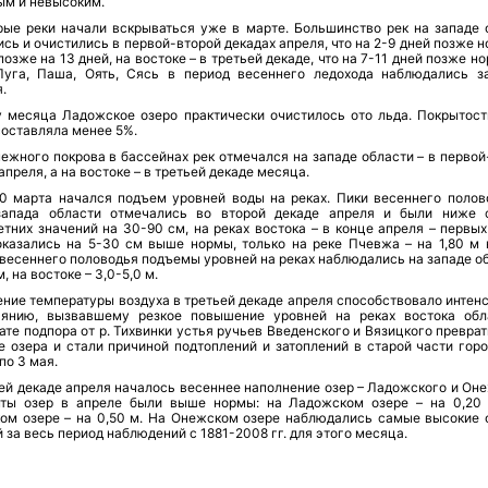
ым и невысоким.
рые реки начали вскрываться уже в марте. Большинство рек на западе 
сь и очистились в первой-второй декадах апреля, что на 2-9 дней позже н
позже на 13 дней, на востоке – в третьей декаде, что на 7-11 дней позже н
Луга, Паша, Оять, Сясь в период весеннего ледохода наблюдались з
.
у месяца Ладожское озеро практически очистилось ото льда. Покрытост
составляла менее 5%.
ежного покрова в бассейнах рек отмечался на западе области – в первой
апреля, а на востоке – в третьей декаде месяца.
30 марта начался подъем уровней воды на реках. Пики весеннего полов
запада области отмечались во второй декаде апреля и были ниже 
тних значений на 30-90 см, на реках востока – в конце апреля – первых
оказались на 5-30 см выше нормы, только на реке Пчевжа – на 1,80 м 
весеннего половодья подъемы уровней на реках наблюдались на западе об
м, на востоке – 3,0-5,0 м.
ние температуры воздуха в третьей декаде апреля способствовало интен
аянию, вызвавшему резкое повышение уровней на реках востока обл
ате подпора от р. Тихвинки устья ручьев Введенского и Вязицкого превра
е озера и стали причиной подтоплений и затоплений в старой части горо
по 3 мая.
ей декаде апреля началось весеннее наполнение озер – Ладожского и Оне
нты озер в апреле были выше нормы: на Ладожском озере – на 0,20
ом озере – на 0,50 м. На Онежском озере наблюдались самые высокие 
 за весь период наблюдений с 1881-2008 гг. для этого месяца.