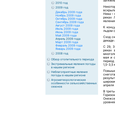
затяжн
2010 год
Некото
2009 год
вскрыли
Декабрь 2009 года
Нева – 
Ноябрь 2009 года
реках 
Октябрь 2009 года
явления
Сентябрь 2009 года
Август 2009 года
К конц
Июль 2009 года
льдом 
Июнь 2009 года
Май 2009 года
Сход сн
Апрель 2009 года
декаде 
Март 2009 года
Февраль 2009 года
С 29, 
Январь 2009 года
реках 
2008 год
многоле
мая и 
Обзор отопительного периода
период 
Экстремальные явления погоды
1,5-3,5 
в нашем регионе
Повыше
Неблагоприятные явления
снегот
погоды в нашем регионе
результ
Агрометеорологические
широки
особенности сельхозяйственных
апреля 
сезонов
В треть
Горизо
Онежск
уровней