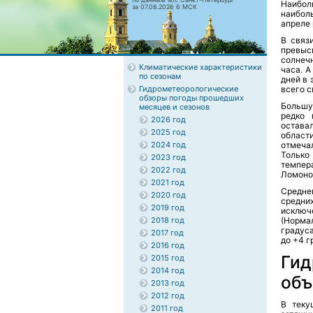
Наибол
за 07.08.2026 6 МСК
наибол
апреле 
В связ
превыс
солнеч
Климатические характеристики
часа. А
по сезонам
дней в 
Гидрометеорологические
всего с
обзоры погоды прошедших
Большу
месяцев и сезонов
редко 
2026 год
остава
2025 год
област
2024 год
отмеча
Только
2023 год
темпер
2022 год
Ломонос
2021 год
Средне
2020 год
средни
2019 год
исключ
2018 год
(Норма
градуса
2017 год
до +4 г
2016 год
Гид
2015 год
2014 год
объ
2013 год
2012 год
В теку
2011 год