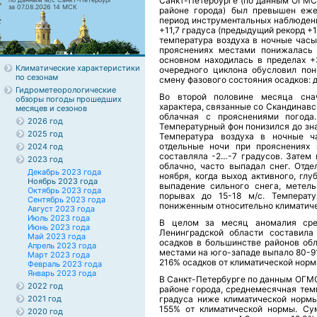
Санкт-Петербурге (по данным ОГМС
за 07.08.2026 14 МСК
районе города) был превышен еже
период инструментальных наблюдени
+11,7 градуса (предыдущий рекорд +1
температура воздуха в ночные часы
прояснениях местами понижалась 
основном находилась в пределах +
Климатические характеристики
очередного циклона обусловил по
по сезонам
смену фазового состояния осадков: 
Гидрометеорологические
Во второй половине месяца снач
обзоры погоды прошедших
характера, связанные со Скандинавс
месяцев и сезонов
облачная с прояснениями погода
2026 год
Температурный фон понизился до зн
2025 год
Температура воздуха в ночные ч
отдельные ночи при прояснениях 
2024 год
составляла -2…-7 градусов. Затем 
2023 год
облачно, часто выпадал снег. Отде
Декабрь 2023 года
ноября, когда выход активного, гл
Ноябрь 2023 года
выпадение сильного снега, метел
Октябрь 2023 года
порывах до 15-18 м/с. Температ
Сентябрь 2023 года
пониженным относительно климатич
Август 2023 года
Июль 2023 года
В целом за месяц аномалия сре
Июнь 2023 года
Ленинградской области составила
Май 2023 года
осадков в большинстве районов обл
Апрель 2023 года
местами на юго-западе выпало 80-9
Март 2023 года
216% осадков от климатической норм
Февраль 2023 года
Январь 2023 года
В Санкт-Петербурге по данным ОГМС
2022 год
районе города, среднемесячная темп
2021 год
градуса ниже климатической нормы
155% от климатической нормы. Су
2020 год