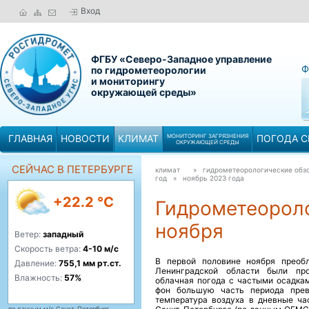
Вход
ФГБУ «Северо-Западное управление
Ф
по гидрометеорологии
и мониторингу
окружающей среды»
ГЛАВНАЯ
НОВОСТИ
КЛИМАТ
МОНИТОРИНГ ЗАГРЯЗНЕНИЯ
ПОГОДА С
ОКРУЖАЮЩЕЙ СРЕДЫ
СЕЙЧАС В ПЕТЕРБУРГЕ
климат
» гидрометеорологические обзо
год »
ноябрь 2023 года
+22.2 °C
Гидрометеороло
ноября
Ветер:
западный
Скорость ветра:
4-10 м/с
В первой половине ноября преоб
Давление:
755,1 мм рт.ст.
Ленинградской области были про
Влажность:
57%
облачная погода с частыми осадка
фон большую часть периода прев
температура воздуха в дневные ча
по данным м/с Санкт-Петербург