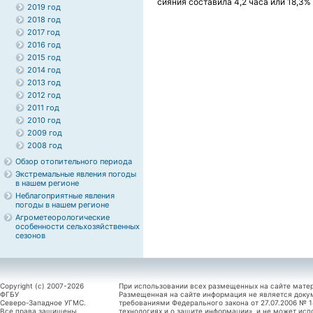
сияния составила 4,2 часа или 18,3%
2019 год
2018 год
2017 год
2016 год
2015 год
2014 год
2013 год
2012 год
2011 год
2010 год
2009 год
2008 год
Обзор отопительного периода
Экстремальные явления погоды
в нашем регионе
Неблагоприятные явления
погоды в нашем регионе
Агрометеорологические
особенности сельхозяйственных
сезонов
Copyright (c) 2007-2026
При использовании всех размещенных на сайте мате
ФГБУ
Размещенная на сайте информация не является доку
Северо-Западное УГМС.
требованиями Федерального закона от 27.07.2006 №
Все права защищены.
технологиях и о защите информации», и не может исп