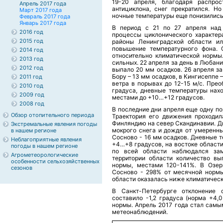
19-20 апреля, благодаря распрос
Апрель 2017 года
антициклона, снег прекратился. Н
Март 2017 года
ночные температуры еще понизились
Февраль 2017 года
Январь 2017 года
В период с 21 по 27 апреля над
2016 год
процессы циклонического характер
2015 год
районы Ленинградской области ил
повышение температурного фона. 
2014 год
относительно климатической нормы
2013 год
сильных. 22 апреля за день в Любани
2012 год
выпало 20 мм осадков. 26 апреля з
Бору – 13 мм осадков, в Кингисеппе 
2011 год
ветра в порывах до 12-15 м/с. Пр
2010 год
градуса, дневные температуры нахо
2009 год
местами до +10…+12 градусов.
2008 год
В последние дни апреля еще одну п
Обзор отопительного периода
Траектория его движения проходил
Финляндию на север Скандинавии. Дн
Экстремальные явления погоды
мокрого снега и дождя от умеренны
в нашем регионе
Сосново - 16 мм осадков. Дневные 
Неблагоприятные явления
+4…+8 градусов, на востоке област
погоды в нашем регионе
по всей области наблюдался за
Агрометеорологические
территории области количество в
особенности сельхозяйственных
нормы, местами 120-141%. В Озер
сезонов
Сосново - 298% от месячной нормы
области оказалась ниже климатическ
В Санкт-Петербурге отклонение 
составило -1,2 градуса (норма +4,
нормы. Апрель 2017 года стал самы
метеонаблюдений.