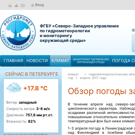
Вход
ФГБУ «Северо-Западное управление
Ф
по гидрометеорологии
и мониторингу
окружающей среды»
ГЛАВНАЯ
НОВОСТИ
КЛИМАТ
МОНИТОРИНГ ЗАГРЯЗНЕНИЯ
ПОГОДА С
ОКРУЖАЮЩЕЙ СРЕДЫ
СЕЙЧАС В ПЕТЕРБУРГЕ
климат
» гидрометеорологические обзо
год »
апрель 2017 года
+17.8 °C
Обзор погоды за
Ветер:
западный
В течение апреля над северо-за
циклонического характера. Наблюд
Скорость ветра:
3-6 м/с
осадками различной интенсивности
Давление:
757,6 мм рт.ст.
повышенным относительно климатич
температурный фон был ниже климат
Влажность:
82%
1-3 апреля погоду в Ленинградской
над Финляндией в ложбине обши
по данным м/с Санкт-Петербург