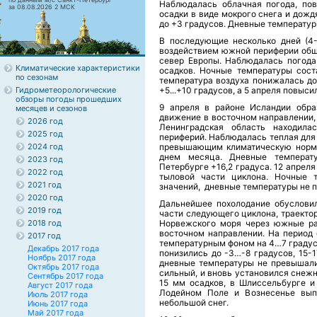
Наблюдалась облачная погода, по
за 08.08.2026 2 МСК
осадки в виде мокрого снега и дожд
до +3 градусов. Дневные температуры
В последующие несколько дней (4-
воздействием южной периферии обш
север Европы. Наблюдалась погода
Климатические характеристики
осадков. Ночные температуры сост
по сезонам
температура воздуха понижалась до
Гидрометеорологические
+5...+10 градусов, а 5 апреля повыс
обзоры погоды прошедших
9 апреля в районе Исландии образ
месяцев и сезонов
движение в восточном направлении, 
2026 год
Ленинградская область находила
2025 год
периферий. Наблюдалась теплая для
2024 год
превышающим климатическую норму
днем месяца. Дневные температ
2023 год
Петербурге +16,2 градуса. 12 апрел
2022 год
тыловой части циклона. Ночные т
2021 год
значений, дневные температуры не 
2020 год
Дальнейшее похолодание обусловил
2019 год
части следующего циклона, траекто
2018 год
Норвежского моря через южные ра
восточном направлении. На период 
2017 год
температурным фоном на 4…7 градус
Декабрь 2017 года
понизились до -3…-8 градусов, 15-
Ноябрь 2017 года
дневные температуры не превышали
Октябрь 2017 года
сильный, и вновь установился снеж
Сентябрь 2017 года
15 мм осадков, в Шлиссельбурге и
Август 2017 года
Лодейном Поле и Вознесенье вып
Июль 2017 года
небольшой снег.
Июнь 2017 года
Май 2017 года