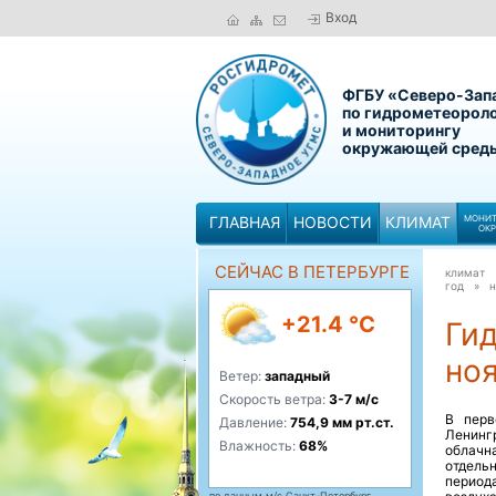
Вход
ФГБУ «Северо-Зап
по гидрометеорол
и мониторингу
окружающей сред
ГЛАВНАЯ
НОВОСТИ
КЛИМАТ
МОНИТ
ОК
СЕЙЧАС В ПЕТЕРБУРГЕ
климат
год »
н
+21.4 °C
Ги
ноя
Ветер:
западный
Скорость ветра:
3-7 м/с
В перв
Давление:
754,9 мм рт.ст.
Ленинг
Влажность:
68%
облачн
отдельн
период
по данным м/с Санкт-Петербург