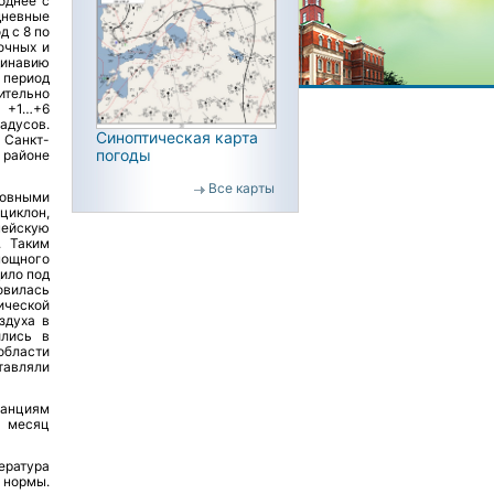
однее с
невные
д с 8 по
очных и
динавию
 период
ительно
х +1…+6
радусов.
Синоптическая карта
 Санкт-
погоды
 районе
Все карты
новными
циклон,
пейскую
. Таким
мощного
ило под
овилась
ической
здуха в
ились в
области
тавляли
танциям
а месяц
ература
 нормы.