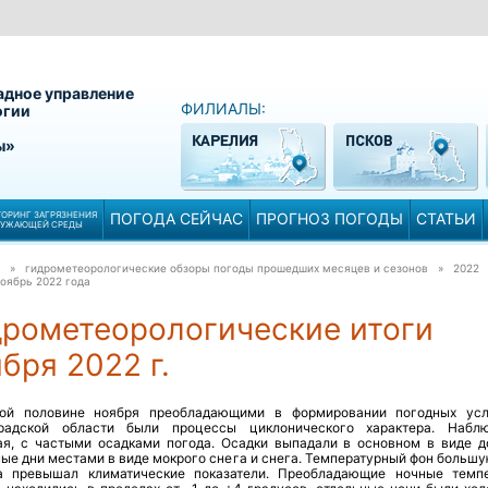
адное управление
ФИЛИАЛЫ:
огии
ы»
ОРИНГ ЗАГРЯЗНЕНИЯ
ПОГОДА СЕЙЧАС
ПРОГНОЗ ПОГОДЫ
СТАТЬИ
РУЖАЮЩЕЙ СРЕДЫ
» гидрометеорологические обзоры погоды прошедших месяцев и сезонов » 2022
оябрь 2022 года
дрометеорологические итоги
бря 2022 г.
ой половине ноября преобладающими в формировании погодных ус
радской области были процессы циклонического характера. Набл
ая, с частыми осадками погода. Осадки выпадали в основном в виде д
ые дни местами в виде мокрого снега и снега. Температурный фон большу
а превышал климатические показатели. Преобладающие ночные темп