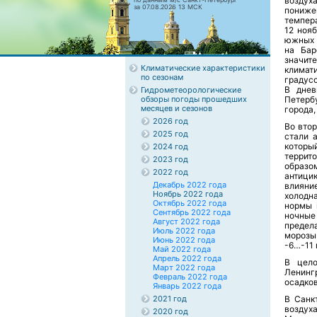
воздух
за 07.08.2026 13 МСК
пониже
темпера
12 ноя
южных 
на Бар
значит
Климатические характеристики
климат
по сезонам
градусо
В днев
Гидрометеорологические
обзоры погоды прошедших
Петерб
месяцев и сезонов
города,
2026 год
Во вто
2025 год
стали 
которы
2024 год
террит
2023 год
образо
2022 год
антици
Декабрь 2022 года
влияни
Ноябрь 2022 года
холодн
Октябрь 2022 года
нормы 
Сентябрь 2022 года
ночные
Август 2022 года
предел
Июль 2022 года
морозы
Июнь 2022 года
-6…-11 
Май 2022 года
Апрель 2022 года
В цело
Март 2022 года
Ленинг
Февраль 2022 года
осадков
Январь 2022 года
2021 год
В Санк
воздух
2020 год