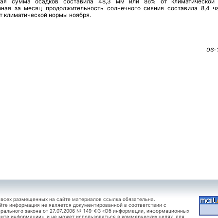
ая сумма осадков составила 48,3 мм или 86% от климатической
ная за месяц продолжительность солнечного сияния составила 8,4 ч
т климатической нормы ноября.
06-
 всех размещенных на сайте материалов ссылка обязательна.
йте информация не является документированной в соответствии с
рального закона от 27.07.2006 № 149-ФЗ «Об информации, информационных
щите информации», и не может использоваться в коммерческих целях, для