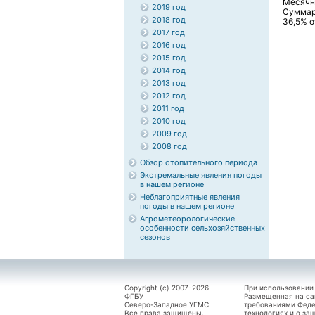
Месячн
2019 год
Суммар
2018 год
36,5% о
2017 год
2016 год
2015 год
2014 год
2013 год
2012 год
2011 год
2010 год
2009 год
2008 год
Обзор отопительного периода
Экстремальные явления погоды
в нашем регионе
Неблагоприятные явления
погоды в нашем регионе
Агрометеорологические
особенности сельхозяйственных
сезонов
Copyright (c) 2007-2026
При использовании
ФГБУ
Размещенная на са
Северо-Западное УГМС.
требованиями Феде
Все права защищены.
технологиях и о за