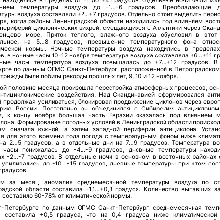
а находились в пределах от -1 до +4 градусов, отдельные ночи были хол
нием температуры воздуха до -1…-6 градусов. Преобладающие д
туры воздуха составляли +2...+7 градусов. Отдельно стоит выделить перио
бря, когда районы Ленинградской области находились под влиянием вост
периферий циклонических вихрей, смещающихся с Атлантики через Скан
енцево море. Приток теплого, влажного воздуха обусловил в этот
ельное, на 5…8 градусов, превышение температурного фона относ
ической нормы. Ночные температуры воздуха находились в предела
в, в ночные часы 10-12 ноября температура воздуха составляла +6…+11 г
ные часы температура воздуха повышалась до +7…+12 градусов. В
урге по данным ОГМС Санкт-Петербург, расположенной в Петроградском
 трижды были побиты рекорды прошлых лет, 9, 10 и 12 ноября.
рой половине месяца произошла перестройка атмосферных процессов, ос
антициклонические воздействия. Над Скандинавией сформировался анти
й продолжая усиливаться, блокировал продвижение циклонов через евро
орию России. Постепенно он объединился с Сибирским антициклоном
м, к концу ноября большая часть Евразии оказалась под влиянием 
клона. Формирование погодных условий в Ленинградской области происход
ем сначала южной, а затем западной периферии антициклона. Устан
ая для этого времени года погода с температурным фоном ниже климат
на 2…5 градусов, а в отдельные дни на 7…9 градусов. Температура во
 часы понижалась до -4…-9 градусов, дневные температуры наход
ах -2…-7 градусов. В отдельные ночи в основном в восточных районах 
 усиливались до -10…-15 градусов, дневные температуры при этом сос
градусов.
м за месяц аномалия среднемесячной температуры воздуха по с
радской области составила -1,1…+0,8 градуса. Количество выпавших з
 составило 60-78% от климатической нормы.
т-Петербурге по данным ОГМС Санкт-Петербург среднемесячная темп
а составила +0,5 градуса, что на 0,4 градуса ниже климатической