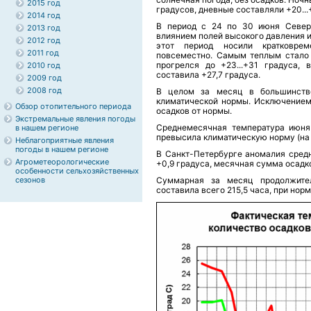
2015 год
градусов, дневные составляли +20...
2014 год
В период с 24 по 30 июня Север
2013 год
влиянием полей высокого давления 
2012 год
этот период носили кратковрем
2011 год
повсеместно. Самым теплым стало 
прогрелся до +23...+31 градуса,
2010 год
составила +27,7 градуса.
2009 год
2008 год
В целом за месяц в большинств
климатической нормы. Исключением
Обзор отопительного периода
осадков от нормы.
Экстремальные явления погоды
Среднемесячная температура июня
в нашем регионе
превысила климатическую норму (на 0,
Неблагоприятные явления
погоды в нашем регионе
В Санкт-Петербурге аномалия сред
Агрометеорологические
+0,9 градуса, месячная сумма осадко
особенности сельхозяйственных
сезонов
Суммарная за месяц продолжител
составила всего 215,5 часа, при нор