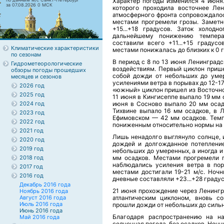
Характер погоды изменился 4 июня.
за 07.08.2026 0 МСК
которого проходила восточнее Ле
атмосферного фронта сопровождалос
местами прогремели грозы. Заметн
+15...+18 градусов. Заток холод
дальнейшему понижению темпера
составили всего +11...+15 градус
Климатические характеристики
местами понижалась до близких к 0 
по сезонам
В период с 8 по 13 июня Ленинград
Гидрометеорологические
воздействиям. Первый циклон прише
обзоры погоды прошедших
собой дожди от небольших до уме
месяцев и сезонов
усилениями ветра в порывах до 12-17
2026 год
«южный» циклон пришел из Восточно
2025 год
11 июня в Кингисеппе выпало 19 мм 
2024 год
июня в Сосново выпало 20 мм осад
Тихвине выпало 16 мм осадков, в 
2023 год
Ефимовском — 42 мм осадков. Темп
2022 год
пониженным относительно нормы на 2
2021 год
Лишь ненадолго выглянуло солнце, 
2020 год
дождей и долгожданное потеплени
2019 год
небольших до умеренных, а иногда и
2018 год
мм осадков. Местами прогремели г
наблюдались усиления ветра в пор
2017 год
местами достигали 19-21 м/с. Ночн
2016 год
дневные составляли +23...+28 градус
Декабрь 2016 года
21 июня прохождение через Ленингр
Ноябрь 2016 года
Август 2016 года
атлантическим циклоном, вновь с
Июль 2016 года
прошли дожди от небольших до силь
Июнь 2016 года
Благодаря распространению на н
Май 2016 года
солнечная погода, без осадков. Ночн