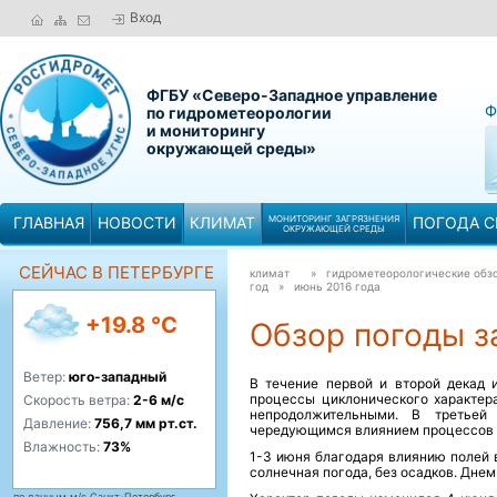
Вход
ФГБУ «Северо-Западное управление
Ф
по гидрометеорологии
и мониторингу
окружающей среды»
ГЛАВНАЯ
НОВОСТИ
КЛИМАТ
МОНИТОРИНГ ЗАГРЯЗНЕНИЯ
ПОГОДА С
ОКРУЖАЮЩЕЙ СРЕДЫ
СЕЙЧАС В ПЕТЕРБУРГЕ
климат
» гидрометеорологические обзо
год »
июнь 2016 года
+19.8 °C
Обзор погоды за
Ветер:
юго-западный
В течение первой и второй декад
процессы циклонического характер
Скорость ветра:
2-6 м/с
непродолжительными. В третье
Давление:
756,7 мм рт.ст.
чередующимся влиянием процессов ц
Влажность:
73%
1-3 июня благодаря влиянию полей 
солнечная погода, без осадков. Днем
по данным м/с Санкт-Петербург