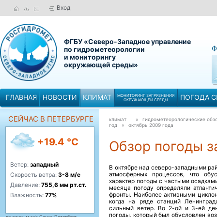
Вход
ФГБУ «Северо-Западное управление
Ф
по гидрометеорологии
и мониторингу
окружающей среды»
ГЛАВНАЯ
НОВОСТИ
КЛИМАТ
МОНИТОРИНГ ЗАГРЯЗНЕНИЯ
ПОГОДА С
ОКРУЖАЮЩЕЙ СРЕДЫ
СЕЙЧАС В ПЕТЕРБУРГЕ
климат
» гидрометеорологические обзо
год »
октябрь 2009 года
+19.4 °C
Обзор погоды за
Ветер:
западный
В октябре над северо-западными ра
атмосферных процессов, что обу
Скорость ветра:
3-8 м/с
характер погоды с частыми осадками
Давление:
755,6 мм рт.ст.
месяца погоду определяли атланти
фронты. Наиболее активными циклон
Влажность:
77%
когда на ряде станций Ленинград
сильный ветер. Во 2-ой и 3-ей де
погоды, который был обусловлен во
по данным м/с Санкт-Петербург