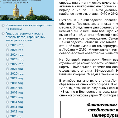
определяли атлантические циклоны 
за 07.08.2026 17 МСК
активными циклонические процессы б
период с 26 по 30. Антициклонич
наиболее ярко отмечался 9-10 и 21-2
Октябрь в Ленинградской области
обычного. Прохладная, а иногда – 
Климатические характеристики
месяца. В отдельные дни среднесуто
по сезонам
немного выше нее. Зато большую ча
Гидрометеорологические
выше обычной, иногда – близкой к не
обзоры погоды прошедших
и значительное похолодание. Сама
месяцев и сезонов
Ленинградской области составила 
2026 год
станций максимальная температура за
в Любани – 21.10. Минимальная темп
2025 год
северо-востоке области она была отм
2024 год
2023 год
На большей территории Ленингра
отдельных районах области количе
2022 год
нормы. Наибольшее количество осад
2021 год
отдельных станциях (Ефимовский, 
2020 год
близким к норме. Осадки в течение 
2019 год
В октябре на многих станциях Лен
2018 год
образование снежного покрова. В ос
2017 год
12 по 16, а также на отдельных стан
1-8 см, но в Вознесенье, в результ
2016 год
снежного покрова утром 31 октября д
2015 год
2014 год
2013 год
2012 год
2011 год