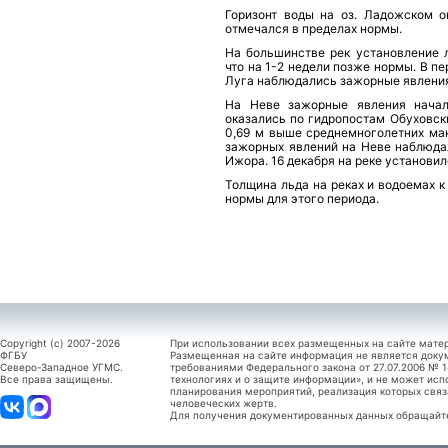
Горизонт воды на оз. Ладожском 
отмечался в пределах нормы.
На большинстве рек установление л
что на 1-2 недели позже нормы. В п
Луга наблюдались зажорные явлени
На Неве зажорные явления начал
оказались по гидропостам Обуховский
0,69 м выше среднемноголетних мак
зажорных явлений на Неве наблюдал
Ижора. 16 декабря на реке установил
Толщина льда на реках и водоемах к
нормы для этого периода.
Copyright (c) 2007-2026
При использовании всех размещенных на сайте мате
ФГБУ
Размещенная на сайте информация не является доку
Северо-Западное УГМС.
требованиями Федерального закона от 27.07.2006 №
Все права защищены.
технологиях и о защите информации», и не может исп
планирования мероприятий, реализация которых связ
человеческих жертв.
Для получения документированных данных обращайтес