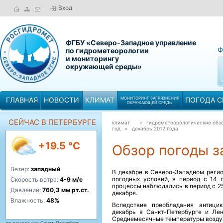
Вход
ФГБУ «Северо-Западное управление
Ф
по гидрометеорологии
и мониторингу
окружающей среды»
ГЛАВНАЯ
НОВОСТИ
КЛИМАТ
МОНИТОРИНГ ЗАГРЯЗНЕНИЯ
ПОГОДА С
ОКРУЖАЮЩЕЙ СРЕДЫ
СЕЙЧАС В ПЕТЕРБУРГЕ
климат
» гидрометеорологические обзо
год »
декабрь 2012 года
+19.5 °C
Обзор погоды за
Ветер:
западный
В декабре в Северо-Западном регио
погодных условий, в период с 14 
Скорость ветра:
4-9 м/с
процессы наблюдались в период с 25 
Давление:
760,3 мм рт.ст.
декабря.
Влажность:
48%
Вследствие преобладания антицик
декабрь в Санкт-Петербурге и Лен
Среднемесячные температуры воздух
по данным м/с Санкт-Петербург