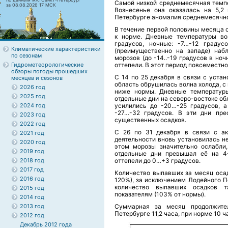
Самой низкой среднемесячная темпе
за 08.08.2026 17 МСК
Вознесенье она оказалась на 5,2 
Петербурге аномалия среднемесячной
В течение первой половины месяца 
к норме. Дневные температуры во
градусов, ночные: -7…-12 градус
Климатические характеристики
(преимущественно на западе) наб
по сезонам
морозов (до -14..-19 градусов в но
Гидрометеорологические
оттепели. В этот период повсеместн
обзоры погоды прошедших
С 14 по 25 декабря в связи с уста
месяцев и сезонов
область обрушилась волна холода, с
2026 год
ниже нормы. Дневные температуры
2025 год
отдельные дни на северо-востоке об
2024 год
усилились до -20…-25 градусов, а
-27…-32 градусов. В эти дни пре
2023 год
существенных осадков.
2022 год
С 26 по 31 декабря в связи с ак
2021 год
деятельности вновь установилась н
2020 год
этом морозы значительно ослабли
2019 год
отдельные дни превышал её на 4-
2018 год
оттепели до 0…+3 градусов.
2017 год
Количество выпавших за месяц осад
2016 год
120%), за исключением Лодейного П
количество выпавших осадков т
2015 год
показателям (103% от нормы).
2014 год
2013 год
Суммарная за месяц продолжител
Петербурге 11,2 часа, при норме 10 ч
2012 год
Декабрь 2012 года