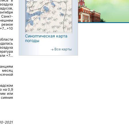
ились в
воздуха
адусов,
ентября
 Санкт-
ынешнем
 резкое
 +7…+10
Синоптическая карта
области
погоды
юдалась
воздуха
Все карты
ература
али +7…
танциям
а месяц
есячной
радском
о на 0,9
 мм или
 сияния
10-2021