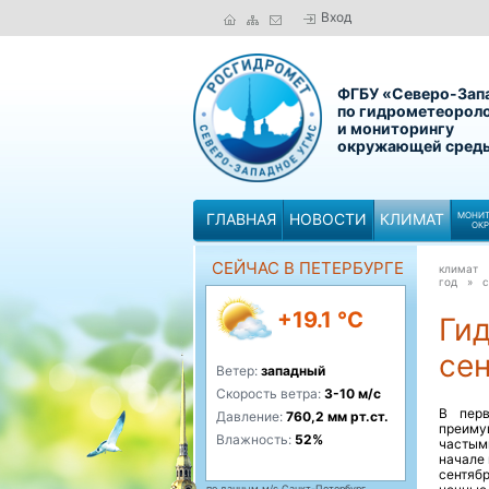
Вход
ФГБУ «Северо-Зап
по гидрометеорол
и мониторингу
окружающей сред
ГЛАВНАЯ
НОВОСТИ
КЛИМАТ
МОНИТ
ОК
СЕЙЧАС В ПЕТЕРБУРГЕ
климат
год »
с
+19.1 °C
Ги
се
Ветер:
западный
Скорость ветра:
3-10 м/с
В перв
Давление:
760,2 мм рт.ст.
преиму
Влажность:
52%
частым
начале 
сентяб
по данным м/с Санкт-Петербург