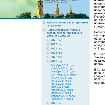
ночные
за 08.08.2026 19 МСК
предел
состав
преобл
дневно
Петерб
сентяб
Климатические характеристики
пониже
по сезонам
градусо
Гидрометеорологические
Большу
обзоры погоды прошедших
формир
месяцев и сезонов
облачн
2026 год
состав
2025 год
воздух
+12 гра
2024 год
2023 год
В цело
2022 год
Ленинг
осадко
2021 год
нормы.
Декабрь 2021 года
Ноябрь 2021 года
В Санк
Октябрь 2021 года
районе 
Сентябрь 2021 года
градус
Август 2021 года
63% от
Июль 2021 года
состави
Июнь 2021 года
Май 2021 года
Апрель 2021 года
Март 2021 года
Февраль 2021 года
Январь 2021 года
2020 год