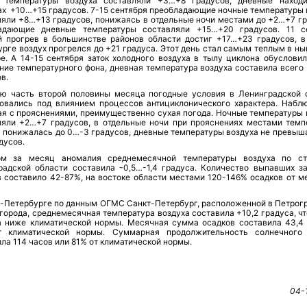
 температуры воздуха составляли +3…+8 градусов, дневные наход
ах +10…+15 градусов. 7-15 сентября преобладающие ночные температуры 
ляли +8…+13 градусов, понижаясь в отдельные ночи местами до +2…+7 гр
адающие дневные температуры составляли +15…+20 градусов. 11 с
й прогрев в большинстве районов области достиг +17…+23 градусов, в
урге воздух прогрелся до +21 градуса. Этот день стал самым теплым в н
ре. А 14-15 сентября заток холодного воздуха в тылу циклона обусловил
ние температурного фона, дневная температура воздуха составила всего
в.
ю часть второй половины месяца погодные условия в Ленинградской 
овались под влиянием процессов антициклонического характера. Набл
ая с прояснениями, преимущественно сухая погода. Ночные температуры 
ляли +2…+7 градусов, в отдельные ночи при прояснениях местами темп
а понижалась до 0…-3 градусов, дневные температуры воздуха не превыш
дусов.
м за месяц аномалия среднемесячной температуры воздуха по с
радской области составила -0,5…-1,4 градуса. Количество выпавших з
в составило 42-87%, на востоке области местами 120-146% осадков от м
т-Петербурге по данным ОГМС Санкт-Петербург, расположенной в Петрог
города, среднемесячная температура воздуха составила +10,2 градуса, чт
а ниже климатической нормы. Месячная сумма осадков составила 43,4
 климатической нормы. Суммарная продолжительность солнечного
ла 114 часов или 81% от климатической нормы.
04-