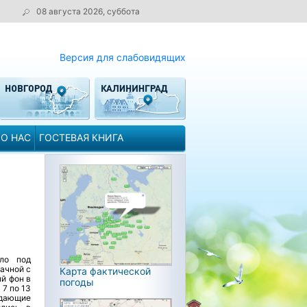
08 августа 2026, суббота
Версия для слабовидящих
О НАС
ГОСТЕВАЯ КНИГА
ило под
ачной с
Карта фактической
й фон в
погоды
7 по 13
адающие