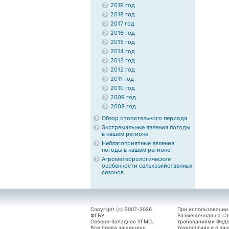
2019 год
2018 год
2017 год
2016 год
2015 год
2014 год
2013 год
2012 год
2011 год
2010 год
2009 год
2008 год
Обзор отопительного периода
Экстремальные явления погоды
в нашем регионе
Неблагоприятные явления
погоды в нашем регионе
Агрометеорологические
особенности сельхозяйственных
сезонов
Copyright (c) 2007-2026
При использовании
ФГБУ
Размещенная на са
Северо-Западное УГМС.
требованиями Феде
Все права защищены.
технологиях и о за