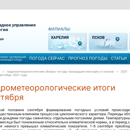
адное управление
ФИЛИАЛЫ:
огии
ы»
ОРИНГ ЗАГРЯЗНЕНИЯ
ПОГОДА СЕЙЧАС
ПРОГНОЗ ПОГОДЫ
СТАТЬИ
РУЖАЮЩЕЙ СРЕДЫ
» гидрометеорологические обзоры погоды прошедших месяцев и сезонов » 2021
ентябрь 2021 года
дрометеорологические итоги
нтября
ой половине сентября формирование погодных условий происход
щественным влиянием процессов циклонического характера. Периоды обл
и дождями погоды сменялись отдельными погожими днями. Температурны
месяца был пониженным относительно климатической нормы, а в период с 
ря немного превышал климатические показатели. 1-6 сентября преобл