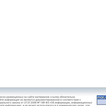
 всех размещенных на сайте материалов ссылка обязательна.
йте информация не является документированной в соответствии с
рального закона от 27.07.2006 № 149-ФЗ «Об информации, информационных
щите информации», и не может использоваться в коммерческих целях, для