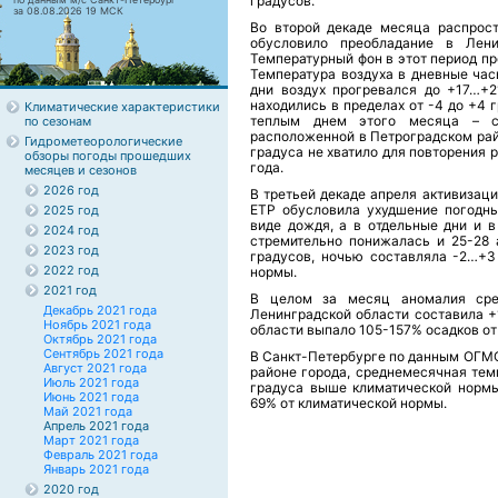
градусов.
за 08.08.2026 19 МСК
Во второй декаде месяца распрос
обусловило преобладание в Лени
Температурный фон в этот период п
Температура воздуха в дневные час
дни воздух прогревался до +17…+2
находились в пределах от -4 до +4 
Климатические характеристики
теплым днем этого месяца – с
по сезонам
расположенной в Петроградском райо
Гидрометеорологические
градуса не хватило для повторения р
обзоры погоды прошедших
года.
месяцев и сезонов
2026 год
В третьей декаде апреля активизац
ЕТР обусловила ухудшение погодны
2025 год
виде дождя, а в отдельные дни и в
2024 год
стремительно понижалась и 25-28
2023 год
градусов, ночью составляла -2…+3
2022 год
нормы.
2021 год
В целом за месяц аномалия сре
Декабрь 2021 года
Ленинградской области составила +
Ноябрь 2021 года
области выпало 105-157% осадков о
Октябрь 2021 года
Сентябрь 2021 года
В Санкт-Петербурге по данным ОГМС
Август 2021 года
районе города, среднемесячная темп
Июль 2021 года
градуса выше климатической нормы
Июнь 2021 года
69% от климатической нормы.
Май 2021 года
Апрель 2021 года
Март 2021 года
Февраль 2021 года
Январь 2021 года
2020 год