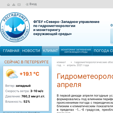
Вход
ФГБУ «Северо-Западное управление
Ф
по гидрометеорологии
и мониторингу
окружающей среды»
ГЛАВНАЯ
НОВОСТИ
КЛИМАТ
МОНИТОРИНГ ЗАГРЯЗНЕНИЯ
ПОГОДА С
ОКРУЖАЮЩЕЙ СРЕДЫ
СЕЙЧАС В ПЕТЕРБУРГЕ
климат
» гидрометеорологические обзо
год »
апрель 2021 года
+19.1 °C
Гидрометеороло
апреля
Ветер:
западный
Скорость ветра:
3-10 м/с
В первой декаде апреля погодные у
Давление:
760,2 мм рт.ст.
формировались под влиянием перифе
Влажность:
52%
прояснениями погода с периодическ
близким к климатическим показател
в пределах -1…-6 градусов, прео
по данным м/с Санкт-Петербург