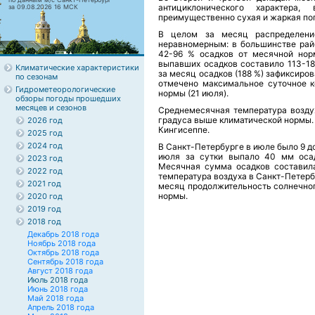
антициклонического характера
за 09.08.2026 16 МСК
преимущественно сухая и жаркая по
В целом за месяц распределени
неравномерным: в большинстве рай
42-96 % осадков от месячной нор
выпавших осадков составило 113-1
Климатические характеристики
за месяц осадков (188 %) зафиксиро
по сезонам
отмечено максимальное суточное к
Гидрометеорологические
нормы (21 июля).
обзоры погоды прошедших
месяцев и сезонов
Среднемесячная температура воздух
градуса выше климатической нормы. 
2026 год
Кингисеппе.
2025 год
2024 год
В Санкт-Петербурге в июле было 9 до
июля за сутки выпало 40 мм осад
2023 год
Месячная сумма осадков составил
2022 год
температура воздуха в Санкт-Петерб
2021 год
месяц продолжительность солнечног
нормы.
2020 год
2019 год
2018 год
Декабрь 2018 года
Ноябрь 2018 года
Октябрь 2018 года
Сентябрь 2018 года
Август 2018 года
Июль 2018 года
Июнь 2018 года
Май 2018 года
Апрель 2018 года