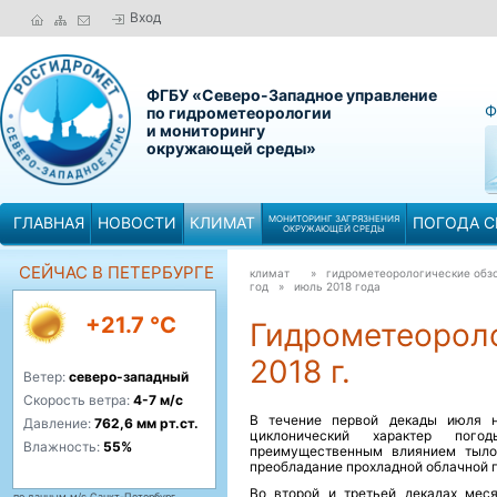
Вход
ФГБУ «Северо-Западное управление
Ф
по гидрометеорологии
и мониторингу
окружающей среды»
ГЛАВНАЯ
НОВОСТИ
КЛИМАТ
МОНИТОРИНГ ЗАГРЯЗНЕНИЯ
ПОГОДА С
ОКРУЖАЮЩЕЙ СРЕДЫ
СЕЙЧАС В ПЕТЕРБУРГЕ
климат
» гидрометеорологические обзо
год »
июль 2018 года
+21.7 °C
Гидрометеороло
2018 г.
Ветер:
северо-западный
Скорость ветра:
4-7 м/с
В течение первой декады июля н
Давление:
762,6 мм рт.ст.
циклонический характер пог
Влажность:
55%
преимущественным влиянием тылов
преобладание прохладной облачной 
Во второй и третьей декадах мес
по данным м/с Санкт-Петербург