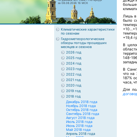
дождя и
за 08.08.2026 16 МСК
больш
климат
Лишь в 
было с
темпер
+10…+1
Климатические характеристики
темпера
по сезонам
+19,4 г
Гидрометеорологические
обзоры погоды прошедших
В цело
месяцев и сезонов
област
2026 год
террит
148-19
2025 год
западн
2024 год
2023 год
В Санк
что на
2022 год
187% о
2021 год
часа, ч
2020 год
Для по
2019 год
догово
2018 год
Декабрь 2018 года
Ноябрь 2018 года
Октябрь 2018 года
Сентябрь 2018 года
Август 2018 года
Июль 2018 года
Июнь 2018 года
Май 2018 года
Апрель 2018 года