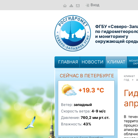
Вход
ФГБУ «Северо-Зап
по гидрометеорол
и мониторингу
окружающей сред
ГЛАВНАЯ
НОВОСТИ
КЛИМАТ
МОНИТ
ОК
СЕЙЧАС В ПЕТЕРБУРГЕ
климат
год »
а
+19.3 °C
Ги
апр
Ветер:
западный
Скорость ветра:
4-9 м/с
В тече
Давление:
760,2 мм рт.ст.
террит
Влажность:
43%
процес
атмосф
облачно
по данным м/с Санкт-Петербург