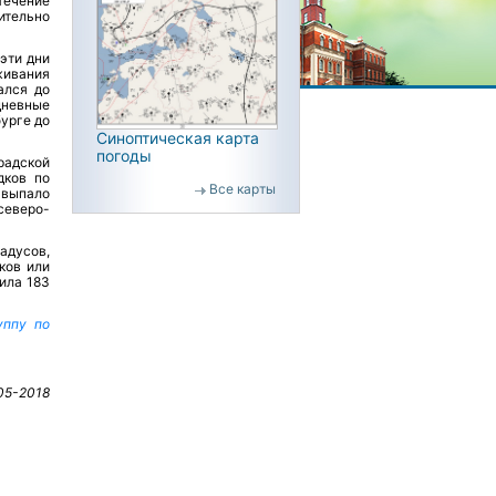
 течение
тельно
 эти дни
живания
ался до
дневные
урге до
Синоптическая карта
погоды
радской
дков по
Все карты
 выпало
северо-
адусов,
ков или
ила 183
уппу по
05-2018