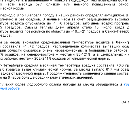
 в виде снега, в дальнейшем – только в виде дождя. Температурный фон в
ей части месяца был близким или немного повышенным относи
ической нормы.
период с 8 по 16 апреля погоду в наших районах определял антициклон. В
олнечно и без осадков. В ночные часы за счет радиационного выхола
атура воздуха опускалась до -1…-6 градусов, зато днем воздух прогрев
5 градусов. Самым теплым днем апреля стало 15 число, когда 
туры воздуха повысились по области до +16…+21 градуса, в Санкт-Петерб
радуса.
м за месяц аномалия среднемесячной температуры воздуха в Ленинг
и составила +1…+2 градуса. Распределение количества выпавших оса
ории области оказалось очень неравномерным: в большинстве районов
6% осадков, на северо-востоке – местами 85-121%, а в центральных и 
ых районах местами 202-241% осадков от климатической нормы.
т-Петербурге средняя месячная температура воздуха составила +6,0 гр
 2,0 градуса выше климатической нормы. За месяц выпало 61,7 мм осад
садков от месячной нормы. Продолжительность солнечного сияния состав
то на 6 часов больше средних климатических значений.
лучения более подробного обзора погоды за месяц обращайтесь в
гр
рной работе
.
04-