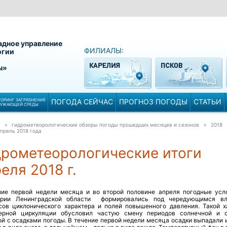
адное управление
ФИЛИАЛЫ:
огии
ы»
ОРИНГ ЗАГРЯЗНЕНИЯ
ПОГОДА СЕЙЧАС
ПРОГНОЗ ПОГОДЫ
СТАТЬИ
РУЖАЮЩЕЙ СРЕДЫ
» гидрометеорологические обзоры погоды прошедших месяцев и сезонов » 2018
прель 2018 года
дрометеорологические итоги
еля 2018 г.
ние первой недели месяца и во второй половине апреля погодные усл
ории Ленинградской области формировались под чередующимся в
сов циклонического характера и полей повышенного давления. Такой х
ерной циркуляции обусловил частую смену периодов солнечной и 
й с осадками погоды. В течение первой недели месяца осадки выпадали и