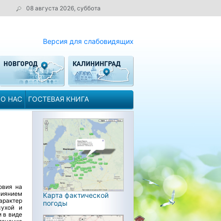
08 августа 2026, суббота
Версия для слабовидящих
О НАС
ГОСТЕВАЯ КНИГА
овия на
лиянием
Карта фактической
арактер
погоды
сухой и
 в виде