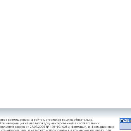
 всех размещенных на сайте материалов ссылка обязательна.
йте информация не является документированной в соответствии с
рального закона от 27.07.2006 № 149-ФЗ «Об информации, информационных
щите информации», и не может использоваться в коммерческих целях, для