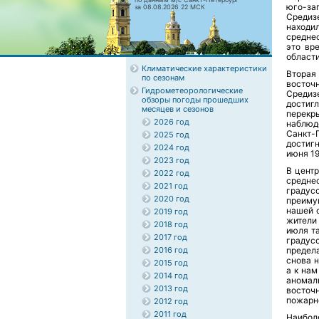
юго-за
за 08.08.2026 22 МСК
Средизе
находи
средне
это вр
области
Климатические характеристики
Вторая
по сезонам
восточ
Гидрометеорологические
Средиз
обзоры погоды прошедших
достигл
месяцев и сезонов
перекр
2026 год
наблюде
Санкт-
2025 год
достигн
2024 год
июня 19
2023 год
В центр
2022 год
средне
2021 год
градусо
2020 год
преиму
нашей о
2019 год
жители
2018 год
июля т
2017 год
градус
2016 год
предела
снова н
2015 год
а к нам
2014 год
аномал
2013 год
восточ
пожарно
2012 год
2011 год
Наибол