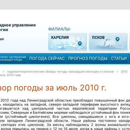
адное управление
ФИЛИАЛЫ:
огии
ы»
ОРИНГ ЗАГРЯЗНЕНИЯ
ПОГОДА СЕЙЧАС
ПРОГНОЗ ПОГОДЫ
СТАТЬИ
РУЖАЮЩЕЙ СРЕДЫ
» гидрометеорологические обзоры погоды прошедших месяцев и сезонов » 2010
юль 2010 года
ор погоды за июль 2010 г.
 2010 года над Ленинградской областью преобладал повышенный фон да
ь находилась на западной, северо-западной периферии высотного антиц
агавшегося над центральной частью европейской территории Росс
ским, Северным и Балтийским морями наблюдался устойчивый фон пони
ия (устойчивый циклогенез). Все циклоны, смещавшиеся с юга и юго-
или западнее Ленинградской области. Наши районы постоянно наход
 секторах этих циклонов. За месяц наблюдались 2 волны аномального
 волна пришлась на период с 12 по 16 июля, когда в наши районы с уст