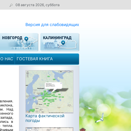
08 августа 2026, суббота
Версия для слабовидящих
О НАС
ГОСТЕВАЯ КНИГА
вления.
иклона,
ии. Над
женного
Карта фактической
запада,
погоды
ились в
 тепла.
ойчивым