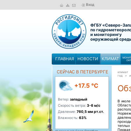
Вход
ФГБУ «Северо-Зап
по гидрометеорол
и мониторингу
окружающей сред
ГЛАВНАЯ
НОВОСТИ
КЛИМАТ
МОНИТ
ОК
СЕЙЧАС В ПЕТЕРБУРГЕ
климат
год »
и
+17.5 °C
Обз
Ветер:
западный
В июле
Област
Скорость ветра:
3-6 м/с
распол
Давление:
760,5 мм рт.ст.
Норвеж
давлен
Влажность:
63%
проход
теплых
Первая
по данным м/с Санкт-Петербург