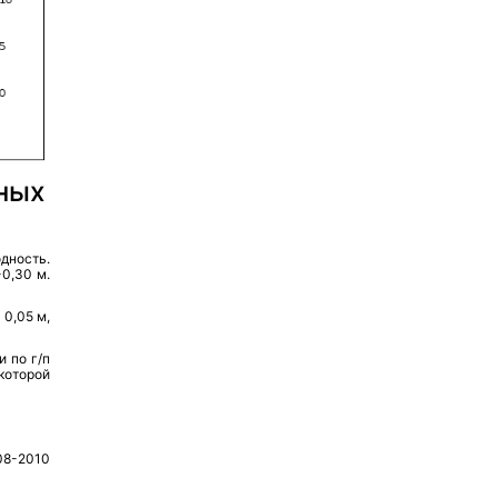
ных
ность.
0,30 м.
0,05 м,
 по г/п
которой
08-2010