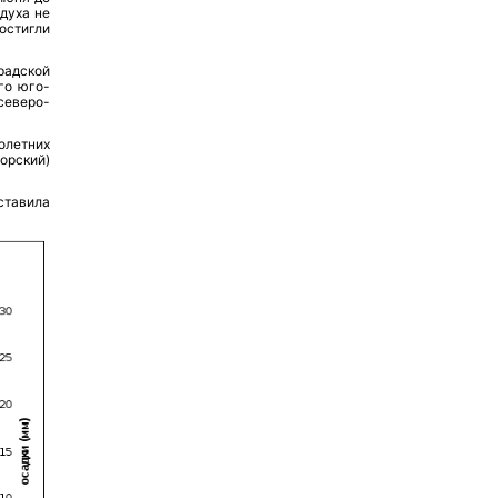
духа не
остигли
радской
го юго-
северо-
олетних
орский)
ставила