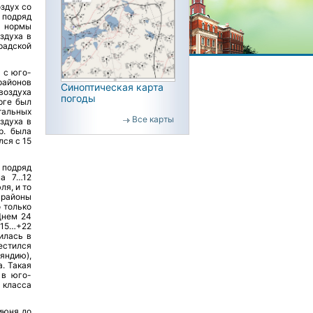
здух со
 подряд
 нормы
здуха в
радской
 с юго-
районов
Синоптическая карта
воздуха
погоды
рге был
альных
Все карты
оздуха в
р. была
лся с 15
 подряд
на 7…12
я, и то
 районы
 только
Днем 24
+15…+22
илась в
естился
яндию),
. Такая
 в юго-
 класса
июня до