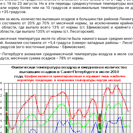
и с 19 по 23 августа. Но в эти периоды среднесуточные температуры воз
али норму более чем на 10 градусов и максимальные температуры не д
 +35 градусов.
нем за июль количество выпавших осадков в большинстве районов Ленинг
и составило от 20% до 70% от месячной нормы, за исключением крайне
а области, где выпало всего 13% от нормы (ст. Ефимовская) и крайнего 
области, где выпало 135% от нормы (ст. Лесогорский).
месячная температура июля по области была намного выше средних мног
й. Аномалия составила от +5,4 градуса (северо-западные районы - Лесог
 градусов (юго-восточные районы - Ефимовская).
т-Петербурге аномалия среднемесячной температуры воздуха в июле со
адуса, месячная сумма осадков – 78% от нормы.