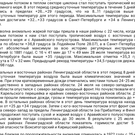
падным потоком в теплом секторе циклона стал поступать тропический во
много моря. В этот период среднесуточные температуры в течение 5 дней
лись в пределах +26…+29 градусов, что на 8…11 градусов выше
суточных температур для этого периода. Максимальные температуры во
емя достигали +32…+33 градусов в Санкт-Петербурге и +34 в Ленинг
.
 волна аномально жаркой погоды пришла в наши районы с 22 числа, когда
ным потоком к нам стал поступать тропический воздух с восточных 
емного моря и с Аравийского полуострова. Максимальная температура 
а по области +36,8 градуса (в Лодейном Поле 28.07), а в Санкт-Петербу
ыт абсолютный максимум за всю историю регулярных инструмент
ний (с 1881 года). С 16 ч 41 мин до 17 ч 49 мин 28 июля температура в
Петербурге была выше +35 градусов. Максимальная отметка +35,3 г
ута в 17 ч 32 мин. Предыдущий рекорд температуры +34,5 градусов держа
98 года.
альных и восточных районах Ленинградской области в этот период 8 дней
суточная температура воздуха была выше климатических значений 
в. При этом кратковременные дожди отмечались местами только 24-25 июл
щественно в западных районах области. 24 июля на северо-западные
бласти опустился с северо-запада холодный фронт. Но почувствовали его
 Карельского перешейка и крайних северо-восточных районов области. 
ам прошли ливневые дожди, грозы и температура воздуха понизилась до 
ов. В остальных районах области в этот день температура воздуха наход
х от +25 до +34 градусов. Затем с юго-восточным потоком этот фронт см
а северо-запад за пределы Ленинградской области (на Прибалтику и Финл
 продолжил поступать сухой и жаркий воздух с Аравийского полуосторова
ьно жаркая погода сохранялась до 30 июля. В результате с 25 июля
ных районах Ленинградской области показатель горимости достиг 5
й опасности (Бокситогорский и Киришский районы).
ее близкая по продолжительности аномалия отмечалась в 1972 году с 25 