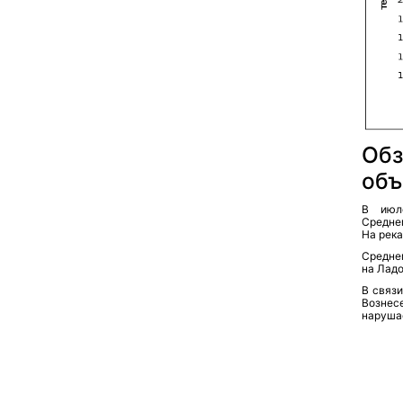
Обз
объ
В июл
Средне
На река
Средне
на Ладо
В связ
Вознес
наруша